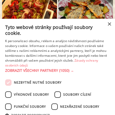
×
Tyto webové stránky používají soubory
cookie.
ŘECKÝ SALÁT S BRAMBORY
FARMÁŘSKÝ SALÁT S GRILOVANÝM FETA SÝREM
K personalizaci obsahu, reklam a analýze návštěvnosti používáme
soubory cookie. Informace o vašem používání našich stránek také
sdílíme s našimi reklamními a analytickými partnery, kteří je mohou
kombinovat s dalšími informacemi, které jste jim poskytli nebo které
1
2
Další stránka >
shromáždili při vašem používání jejich služeb.
Zásady ochrany
osobních údajů
ZOBRAZIT VŠECHNY PARTNERY
(1050) →
REKLAMA
NEZBYTNĚ NUTNÉ SOUBORY
PODMÍNKY UŽITÍ
ZÁSADY OCHRANY OSOBNÍCH ÚDAJŮ
KONTAKT
VÝKONOVÉ SOUBORY
SOUBORY CÍLENÍ
NASTAVENÍ COOKIES
FUNKČNÍ SOUBORY
NEZAŘAZENÉ SOUBORY
© 2003-2026 ekucharka.cz
, ISSN 2694-6866, jakékoli veřejné šíření obsahu