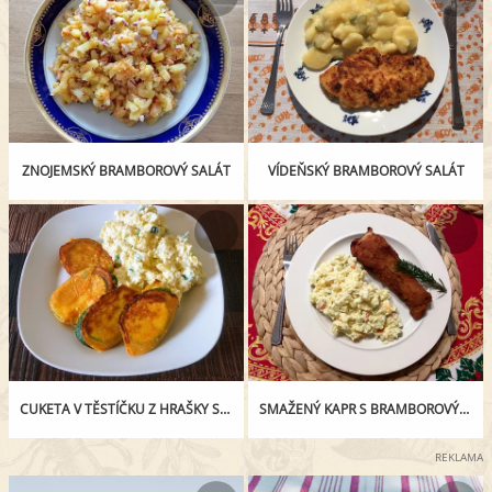
ZNOJEMSKÝ BRAMBOROVÝ SALÁT
VÍDEŇSKÝ BRAMBOROVÝ SALÁT
CUKETA V TĚSTÍČKU Z HRAŠKY S LEHKÝM BRAMBOROVÝM SALÁTEM
SMAŽENÝ KAPR S BRAMBOROVÝM SALÁTEM
REKLAMA