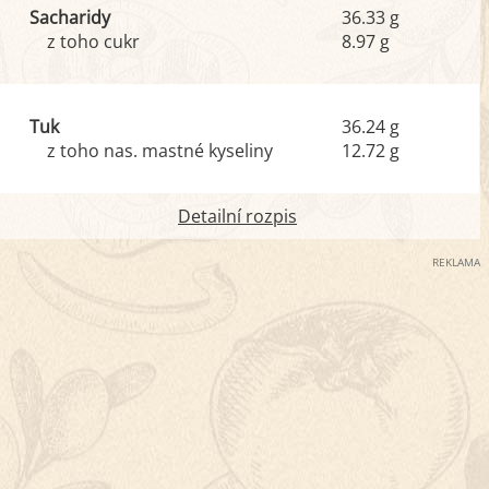
Sacharidy
36.33 g
z toho cukr
8.97 g
Tuk
36.24 g
z toho nas. mastné kyseliny
12.72 g
Detailní rozpis
REKLAMA