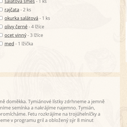
salátová směs
- 1 ks
rajčata
- 2 ks
okurka salátová
- 1 ks
olivy černé
- 4 lžíce
ocet vinný
- 3 lžíce
med
- 1 lžička
ně doměkka. Tymiánové lístky zdrhneme a jemně
raníme semínka a nakrájíme najemno. Tymián,
 promícháme. Fetu rozkrájíme na trojúhelníčky a
eme v programu gril a obložený sýr 8 minut