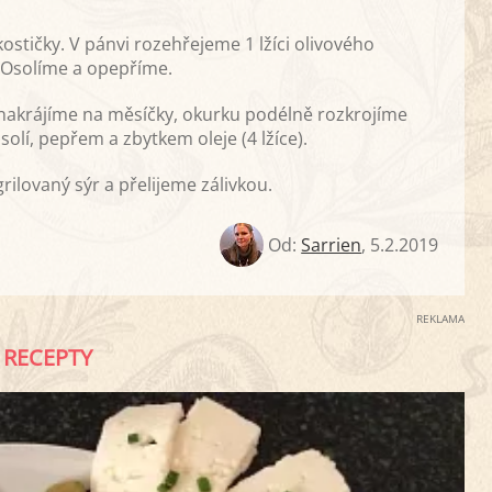
stičky. V pánvi rozehřejeme 1 lžíci olivového
 Osolíme a opepříme.
nakrájíme na měsíčky, okurku podélně rozkrojíme
lí, pepřem a zbytkem oleje (4 lžíce).
rilovaný sýr a přelijeme zálivkou.
Od:
Sarrien
,
5.2.2019
REKLAMA
RECEPTY