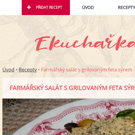
ÚVOD
RECEPT
PŘIDAT RECEPT
Úvod
•
Recepty
•
Farmářský salát s grilovaným feta sýrem
FARMÁŘSKÝ SALÁT S GRILOVANÝM FETA SÝ