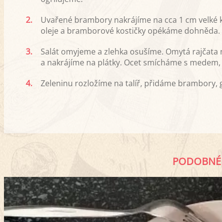
2.
Uvařené brambory nakrájíme na cca 1 cm velké ko
oleje a bramborové kostičky opékáme dohněda.
3.
Salát omyjeme a zlehka osušíme. Omytá rajčata 
a nakrájíme na plátky. Ocet smícháme s medem, so
4.
Zeleninu rozložíme na talíř, přidáme brambory, g
PODOBNÉ 