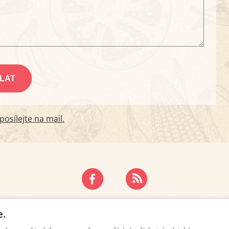
osílejte na mail.
ZÁSADY OCHRANY OSOBNÍCH ÚDAJŮ
KONTAKT
e.