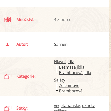
Množství:
4 × porce
Autor:
Sarrien
Hlavní jídla
Bezmasá jídla
Bramborová jídla
Kategorie:
Saláty
Zeleninové
Bramborové
vegetariánské
okurky
Štítky: