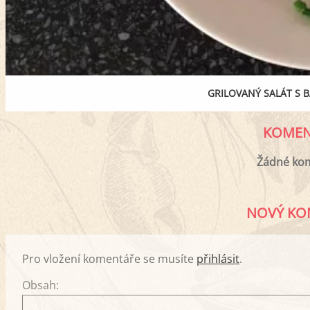
GRILOVANÝ SALÁT S 
KOMEN
Žádné ko
NOVÝ KO
Pro vložení komentáře se musíte
přihlásit
.
Obsah: