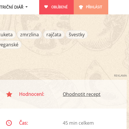
TRIČNÍ DIÁŘ
OBLÍBENÉ
PŘIHLÁSIT
cuketa
zmrzlina
rajčata
švestky
veganské
REKLAMA
Hodnocení:
Ohodnotit recept
Čas:
45 min celkem