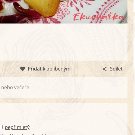
Přidat k oblíbeným
Sdílet
d nebo večeře.
pepř mletý