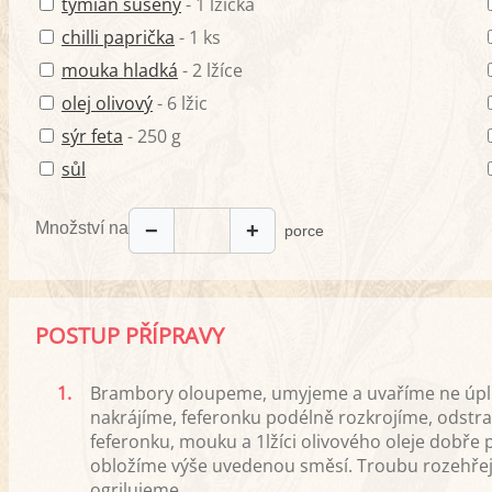
tymián sušený
- 1 lžička
chilli paprička
- 1 ks
mouka hladká
- 2 lžíce
olej olivový
- 6 lžic
sýr feta
- 250 g
sůl
Množství na
−
+
porce
POSTUP PŘÍPRAVY
1.
Brambory oloupeme, umyjeme a uvaříme ne úpl
nakrájíme, feferonku podélně rozkrojíme, odst
feferonku, mouku a 1lžíci olivového oleje dobře
obložíme výše uvedenou směsí. Troubu rozehřej
ogrilujeme.