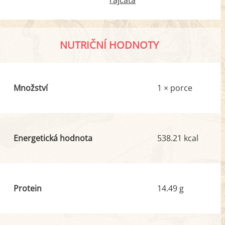
rajčata
NUTRIČNÍ HODNOTY
Množství
1 × porce
Energetická hodnota
538.21 kcal
Protein
14.49 g