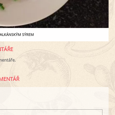
BALKÁNSKÝM SÝREM
TÁŘE
mentáře.
MENTÁŘ