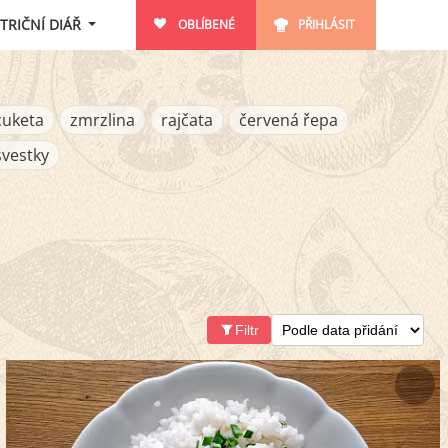
TRIČNÍ DIÁŘ
OBLÍBENÉ
PŘIHLÁSIT
cuketa
zmrzlina
rajčata
červená řepa
švestky
Filtr