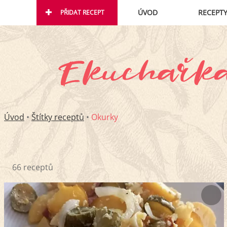
ÚVOD
RECEPT
PŘIDAT RECEPT
Úvod
•
Štítky receptů
•
Okurky
66 receptů