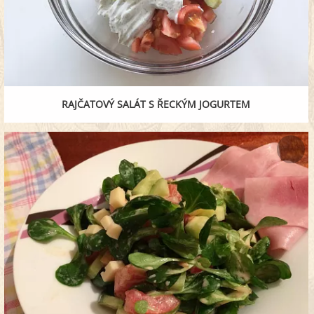
RAJČATOVÝ SALÁT S ŘECKÝM JOGURTEM