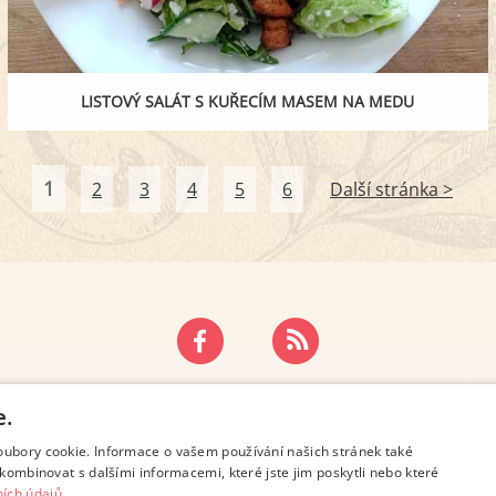
LISTOVÝ SALÁT S KUŘECÍM MASEM NA MEDU
1
2
3
4
5
6
Další stránka >
ZÁSADY OCHRANY OSOBNÍCH ÚDAJŮ
KONTAKT
e.
oubory cookie. Informace o vašem používání našich stránek také
kombinovat s dalšími informacemi, které jste jim poskytli nebo které
ích údajů