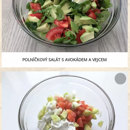
POLNÍČKOVÝ SALÁT S AVOKÁDEM A VEJCEM