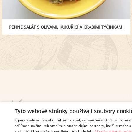
PENNE SALÁT S OLIVAMI, KUKUŘICÍ A KRABÍMI TYČINKAMI
PODMÍNKY UŽITÍ
Tyto webové stránky používají soubory cooki
K personalizaci obsahu, reklam a analýze návštěvnosti používáme s
sdílíme s našimi reklamními a analytickými partnery, kteří je mohou 
shromáždili při vašem používání jejich služeb.
Zásady ochrany osobn