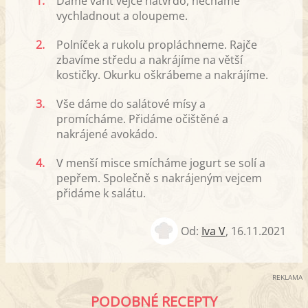
1.
Dáme vařit vejce natvrdo, necháme
vychladnout a oloupeme.
2.
Polníček a rukolu propláchneme. Rajče
zbavíme středu a nakrájíme na větší
kostičky. Okurku oškrábeme a nakrájíme.
3.
Vše dáme do salátové mísy a
promícháme. Přidáme očištěné a
nakrájené avokádo.
4.
V menší misce smícháme jogurt se solí a
pepřem. Společně s nakrájeným vejcem
přidáme k salátu.
Od:
Iva V
,
16.11.2021
REKLAMA
PODOBNÉ RECEPTY