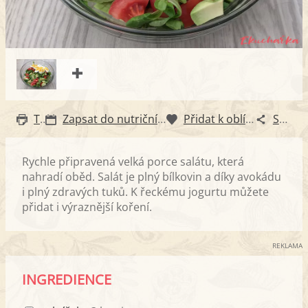
Tisk
Zapsat do nutričního diáře
Přidat k oblíbeným
Sdílet
Rychle připravená velká porce salátu, která
nahradí oběd. Salát je plný bílkovin a díky avokádu
i plný zdravých tuků. K řeckému jogurtu můžete
přidat i výraznější koření.
REKLAMA
INGREDIENCE