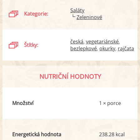
Saláty
Kategorie:
Zeleninové
česká
vegetariánské
Štítky:
bezlepkové
okurky
rajčata
NUTRIČNÍ HODNOTY
Množství
1 × porce
Energetická hodnota
238.28 kcal