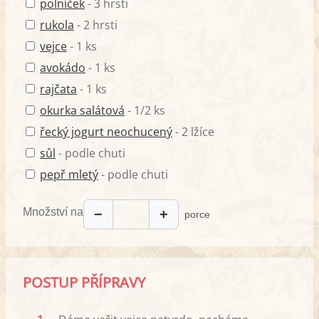
polníček
- 3 hrsti
rukola
- 2 hrsti
vejce
- 1 ks
avokádo
- 1 ks
rajčata
- 1 ks
okurka salátová
- 1/2 ks
řecký jogurt neochucený
- 2 lžíce
sůl
- podle chuti
pepř mletý
- podle chuti
Množství na
−
+
porce
POSTUP PŘÍPRAVY