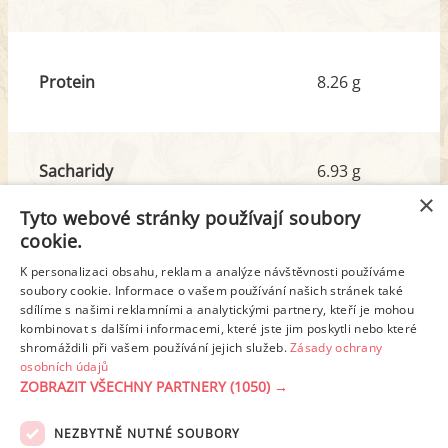
Protein
8.26 g
Sacharidy
6.93 g
z toho cukr
4.51 g
×
Tyto webové stránky používají soubory
cookie.
Tuk
18.01 g
K personalizaci obsahu, reklam a analýze návštěvnosti používáme
z toho nas. mastné kyseliny
3.22 g
soubory cookie. Informace o vašem používání našich stránek také
sdílíme s našimi reklamními a analytickými partnery, kteří je mohou
kombinovat s dalšími informacemi, které jste jim poskytli nebo které
shromáždili při vašem používání jejich služeb.
Zásady ochrany
Detailní rozpis
osobních údajů
ZOBRAZIT VŠECHNY PARTNERY
(1050) →
REKLAMA
NEZBYTNĚ NUTNÉ SOUBORY