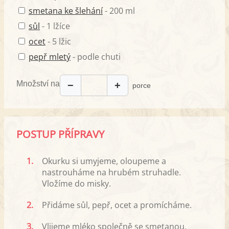
smetana ke šlehání
- 200 ml
sůl
- 1 lžíce
ocet
- 5 lžic
pepř mletý
- podle chuti
Množství na
−
+
porce
POSTUP PŘÍPRAVY
1.
Okurku si umyjeme, oloupeme a
nastrouháme na hrubém struhadle.
Vložíme do misky.
2.
Přidáme sůl, pepř, ocet a promícháme.
3.
Vlijeme mléko společně se smetanou.