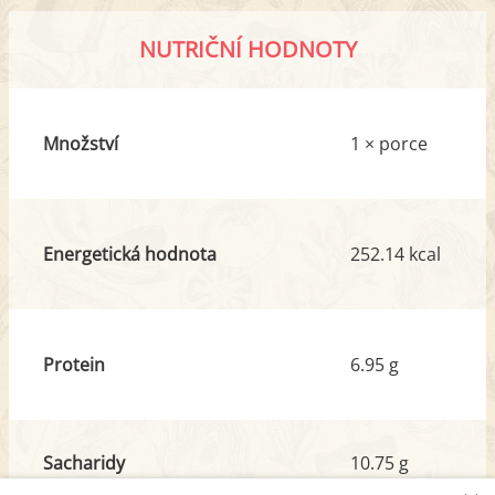
NUTRIČNÍ HODNOTY
Množství
1 × porce
Energetická hodnota
252.14 kcal
Protein
6.95 g
Sacharidy
10.75 g
z toho cukr
11.08 g