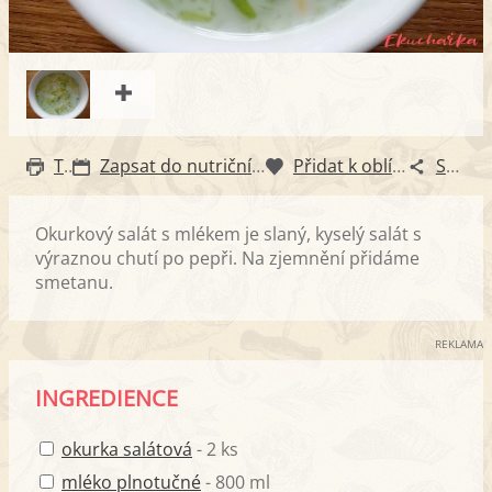
Tisk
Zapsat do nutričního diáře
Přidat k oblíbeným
Sdílet
Okurkový salát s mlékem je slaný, kyselý salát s
výraznou chutí po pepři. Na zjemnění přidáme
smetanu.
REKLAMA
INGREDIENCE
okurka salátová
- 2 ks
mléko plnotučné
- 800 ml