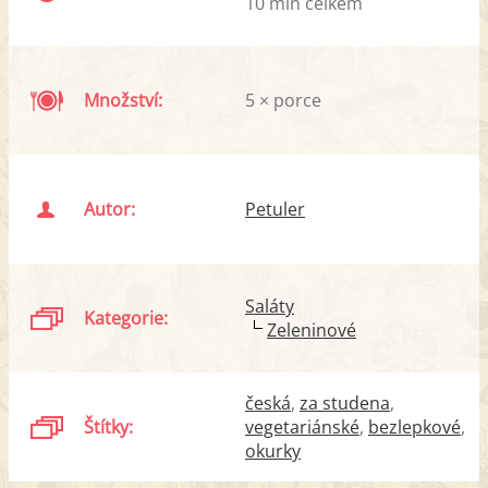
10 min celkem
Množství:
5 × porce
Autor:
Petuler
Saláty
Kategorie:
Zeleninové
česká
za studena
Štítky:
vegetariánské
bezlepkové
okurky