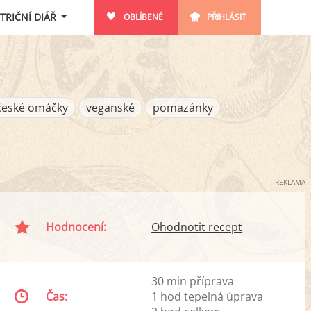
TRIČNÍ DIÁŘ
OBLÍBENÉ
PŘIHLÁSIT
české omáčky
veganské
pomazánky
REKLAMA
Hodnocení:
Ohodnotit recept
30 min příprava
Čas:
1 hod tepelná úprava