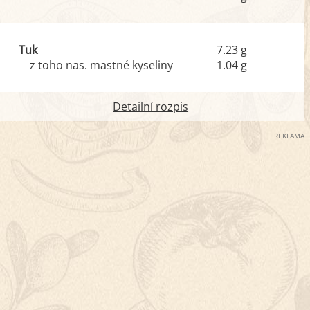
Tuk
7.23 g
z toho nas. mastné kyseliny
1.04 g
Detailní rozpis
REKLAMA