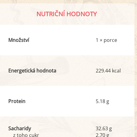
NUTRIČNÍ HODNOTY
Množství
1 × porce
Energetická hodnota
229.44 kcal
Protein
5.18 g
Sacharidy
32.63 g
z toho cukr
2.70 g