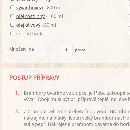
vývar hovězí
- 800 ml
olej rostlinný
- 100 ml
olej olivový
- 50 ml
sůl
- 5 lžiček
Množství na
−
+
porce
POSTUP PŘÍPRAVY
1.
Brambory uvaříme ve slupce, je třeba zakoupit 
vývar. Obojí musí být při přípravě teplé, nejlépe 
2.
Z brambor vylijeme přebytečnou vodu. Brambory 
nakrájíme na plátky. Jeden velký brambor nas
sůl a pepř. Nakrájené brambory dáváme do hork