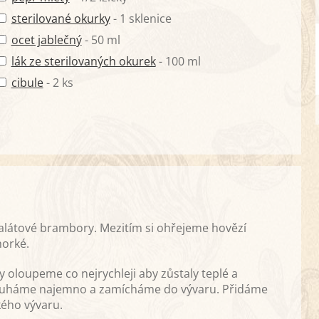
sterilované okurky
- 1 sklenice
ocet jablečný
- 50 ml
lák ze sterilovaných okurek
- 100 ml
cibule
- 2 ks
salátové brambory. Mezitím si ohřejeme hovězí
horké.
oloupeme co nejrychleji aby zůstaly teplé a
trouháme najemno a zamícháme do vývaru. Přidáme
ého vývaru.