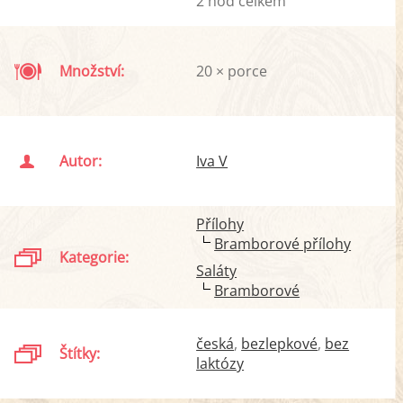
2 hod celkem
Množství:
20 × porce
Autor:
Iva V
Přílohy
Bramborové přílohy
Kategorie:
Saláty
Bramborové
česká
bezlepkové
bez
Štítky:
laktózy