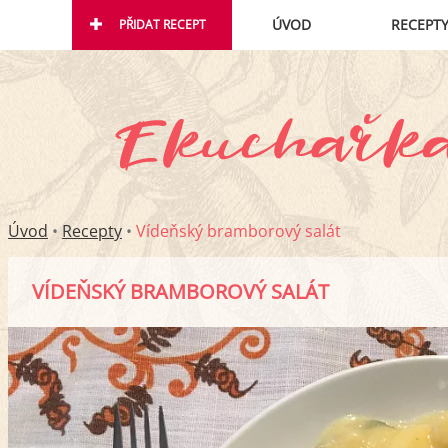
ÚVOD
RECEPT
PŘIDAT RECEPT
Úvod
•
Recepty
•
Vídeňský bramborový salát
VÍDEŇSKÝ BRAMBOROVÝ SALÁT