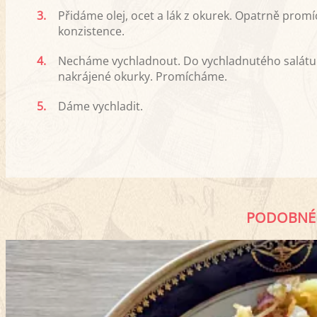
3.
Přidáme olej, ocet a lák z okurek. Opatrně pr
konzistence.
4.
Necháme vychladnout. Do vychladnutého salátu
nakrájené okurky. Promícháme.
5.
Dáme vychladit.
PODOBNÉ 