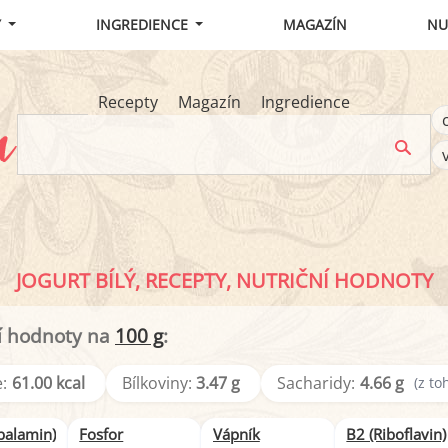
Y
INGREDIENCE
MAGAZÍN
NU
Recepty
Magazín
Ingredience
JOGURT BÍLÝ, RECEPTY, NUTRIČNÍ HODNOTY
í hodnoty na
100 g
:
:
61.00 kcal
Bílkoviny:
3.47 g
Sacharidy:
4.66 g
(z to
balamin)
Fosfor
Vápník
B2 (Riboflavin)