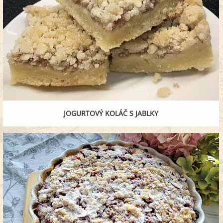
JOGURTOVÝ KOLÁČ S JABLKY