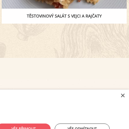
TĚSTOVINOVÝ SALÁT S VEJCI A RAJČATY
×
NASTAVENÍ COOKIES
VŠE PŘIJMOUT
VŠE ODMÍTNOUT