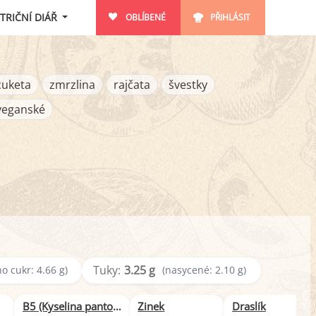
TRIČNÍ DIÁŘ
OBLÍBENÉ
PŘIHLÁSIT
cuketa
zmrzlina
rajčata
švestky
veganské
Tuky:
3.25 g
ho cukr: 4.66 g)
(nasycené: 2.10 g)
B5 (Kyselina pantothenová)
Zinek
Draslík