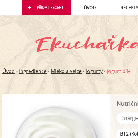
ÚVOD
RECEPT
PŘIDAT RECEPT
Úvod
•
Ingredience
•
Mléko a vejce
•
Jogurty
•
jogurt bílý
Nutričn
Energie
B12 (Ko