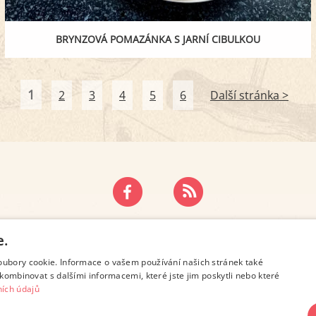
BRYNZOVÁ POMAZÁNKA S JARNÍ CIBULKOU
1
2
3
4
5
6
Další stránka >
ZÁSADY OCHRANY OSOBNÍCH ÚDAJŮ
KONTAKT
e.
oubory cookie. Informace o vašem používání našich stránek také
kombinovat s dalšími informacemi, které jste jim poskytli nebo které
ích údajů