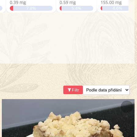
0.39 mg
0.59 mg
155.00 mg
7.8%
5.4%
4.6%
Filtr