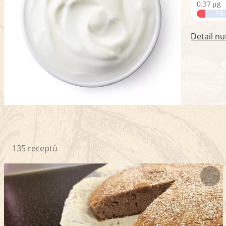
0.37 μg
15
Detail nu
135 receptů