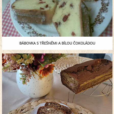
BÁBOVKA S TŘEŠNĚMI A BÍLOU ČOKOLÁDOU