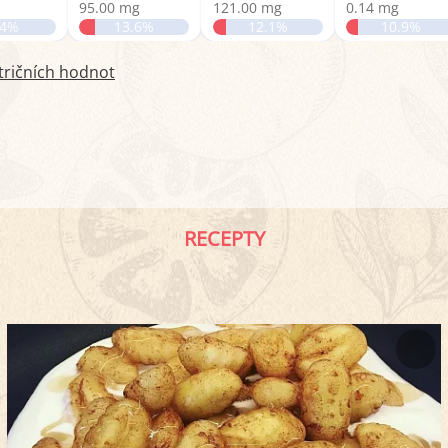
95.00 mg
121.00 mg
0.14 mg
.4%
13.6%
12.1%
10.9%
tričních hodnot
RECEPTY