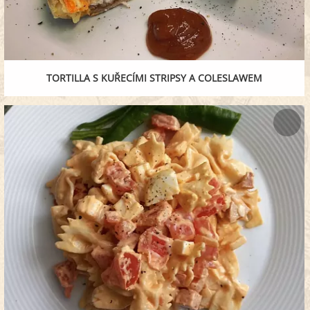
TORTILLA S KUŘECÍMI STRIPSY A COLESLAWEM