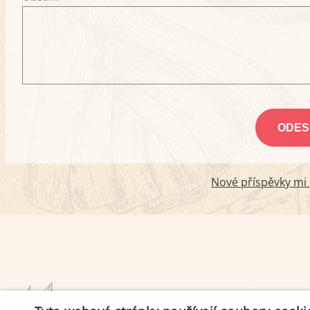
Nové příspěvky mi p
PODMÍNKY UŽITÍ