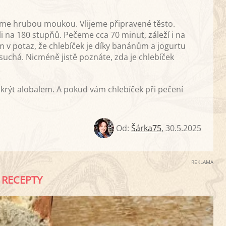
e hrubou moukou. Vlijeme připravené těsto.
 na 180 stupňů. Pečeme cca 70 minut, záleží i na
m v potaz, že chlebíček je díky banánům a jogurtu
suchá. Nicméně jistě poznáte, zda je chlebíček
krýt alobalem. A pokud vám chlebíček při pečení
Od:
Šárka75
,
30.5.2025
REKLAMA
RECEPTY