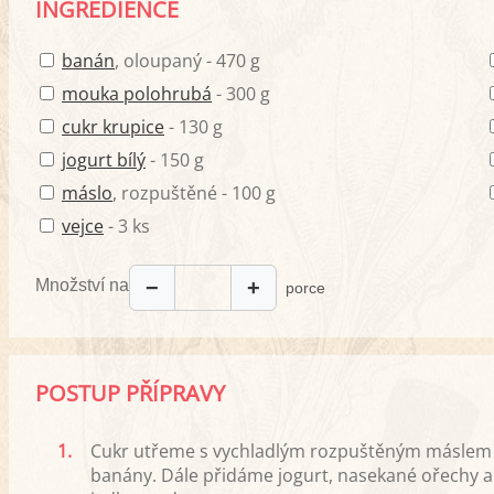
INGREDIENCE
banán
, oloupaný - 470 g
mouka polohrubá
- 300 g
cukr krupice
- 130 g
jogurt bílý
- 150 g
máslo
, rozpuštěné - 100 g
vejce
- 3 ks
Množství na
−
+
porce
POSTUP PŘÍPRAVY
1.
Cukr utřeme s vychladlým rozpuštěným máslem
banány. Dále přidáme jogurt, nasekané ořechy 