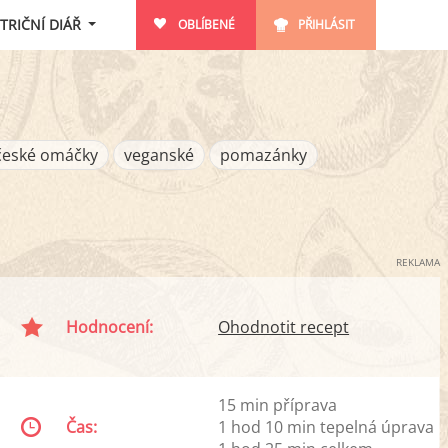
TRIČNÍ DIÁŘ
OBLÍBENÉ
PŘIHLÁSIT
české omáčky
veganské
pomazánky
REKLAMA
Hodnocení:
Ohodnotit recept
15 min příprava
Čas:
1 hod 10 min tepelná úprava