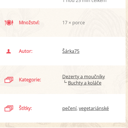
1 hod 25 min celkem
Množství:
17 × porce
Autor:
Šárka75
Dezerty a moučníky
Kategorie:
Buchty a koláče
Štítky:
pečení
vegetariánské