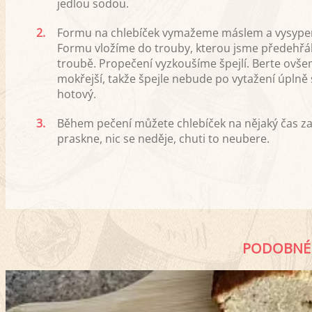
jedlou sodou.
2.
Formu na chlebíček vymažeme máslem a vysypem
Formu vložíme do trouby, kterou jsme předehřáli
troubě. Propečení vyzkoušíme špejlí. Berte ovše
mokřejší, takže špejle nebude po vytažení úplně 
hotový.
3.
Během pečení můžete chlebíček na nějaký čas za
praskne, nic se neděje, chuti to neubere.
PODOBNÉ 