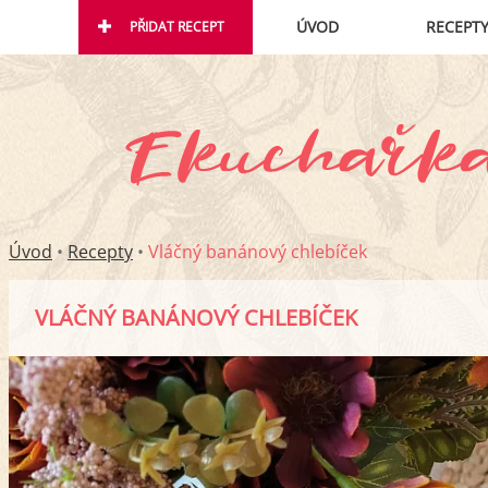
ÚVOD
RECEPT
PŘIDAT RECEPT
Úvod
•
Recepty
•
Vláčný banánový chlebíček
VLÁČNÝ BANÁNOVÝ CHLEBÍČEK