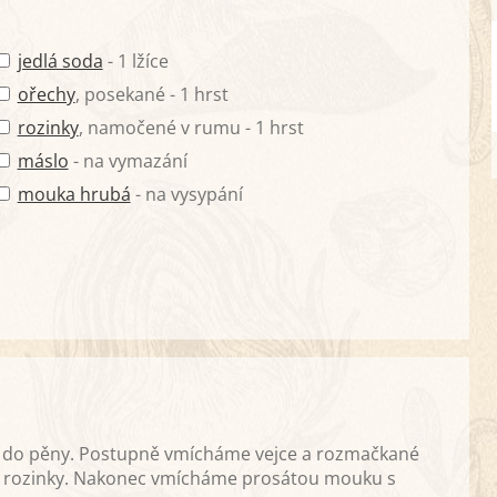
jedlá soda
- 1 lžíce
ořechy
, posekané - 1 hrst
rozinky
, namočené v rumu - 1 hrst
máslo
- na vymazání
mouka hrubá
- na vysypání
 do pěny. Postupně vmícháme vejce a rozmačkané
a rozinky. Nakonec vmícháme prosátou mouku s