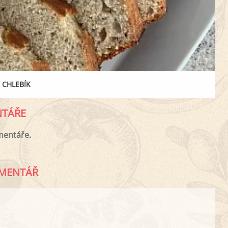
 CHLEBÍK
TÁŘE
mentáře.
MENTÁŘ