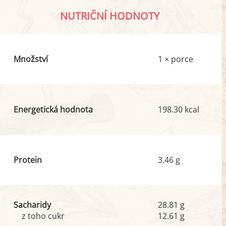
NUTRIČNÍ HODNOTY
Množství
1 × porce
Energetická hodnota
198.30 kcal
Protein
3.46 g
Sacharidy
28.81 g
z toho cukr
12.61 g