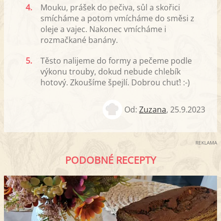
4.
Mouku, prášek do pečiva, sůl a skořici
smícháme a potom vmícháme do směsi z
oleje a vajec. Nakonec vmícháme i
rozmačkané banány.
5.
Těsto nalijeme do formy a pečeme podle
výkonu trouby, dokud nebude chlebík
hotový. Zkoušíme špejlí. Dobrou chuť! :-)
Od:
Zuzana
,
25.9.2023
REKLAMA
PODOBNÉ RECEPTY