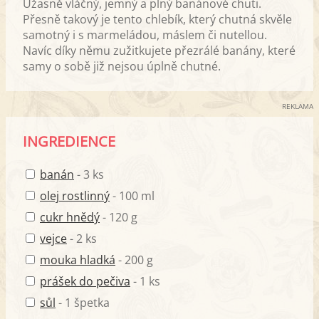
Úžasně vláčný, jemný a plný banánové chuti.
Přesně takový je tento chlebík, který chutná skvěle
samotný i s marmeládou, máslem či nutellou.
Navíc díky němu zužitkujete přezrálé banány, které
samy o sobě již nejsou úplně chutné.
REKLAMA
INGREDIENCE
banán
- 3 ks
olej rostlinný
- 100 ml
cukr hnědý
- 120 g
vejce
- 2 ks
mouka hladká
- 200 g
prášek do pečiva
- 1 ks
sůl
- 1 špetka