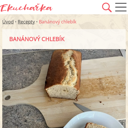
Úvod
•
Recepty
•
Banánový chlebík
BANÁNOVÝ CHLEBÍK