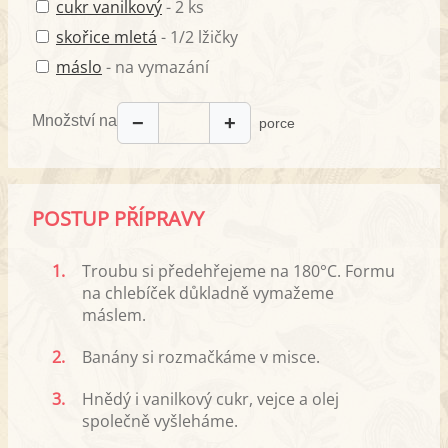
cukr vanilkový
- 2 ks
skořice mletá
- 1/2 lžičky
máslo
- na vymazání
Množství na
−
+
porce
POSTUP PŘÍPRAVY
1.
Troubu si předehřejeme na 180°C. Formu
na chlebíček důkladně vymažeme
máslem.
2.
Banány si rozmačkáme v misce.
3.
Hnědý i vanilkový cukr, vejce a olej
společně vyšleháme.