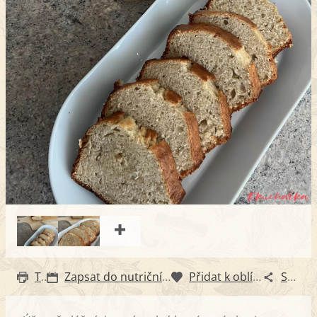
Tisk
Zapsat do nutričního diáře
Přidat k oblíbeným
Sdílet