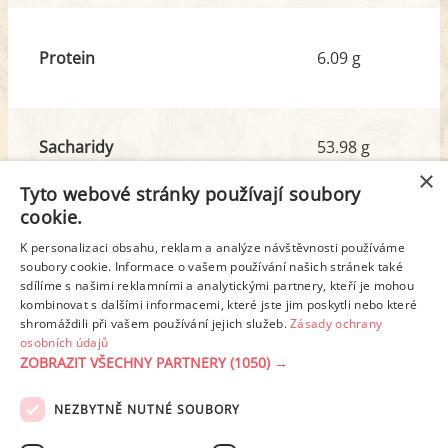
Protein
6.09 g
Sacharidy
53.98 g
z toho cukr
24.98 g
×
Tyto webové stránky používají soubory
cookie.
Tuk
17.53 g
K personalizaci obsahu, reklam a analýze návštěvnosti používáme
z toho nas. mastné kyseliny
2.75 g
soubory cookie. Informace o vašem používání našich stránek také
sdílíme s našimi reklamními a analytickými partnery, kteří je mohou
kombinovat s dalšími informacemi, které jste jim poskytli nebo které
shromáždili při vašem používání jejich služeb.
Zásady ochrany
Detailní rozpis
osobních údajů
ZOBRAZIT VŠECHNY PARTNERY
(1050) →
REKLAMA
NEZBYTNĚ NUTNÉ SOUBORY