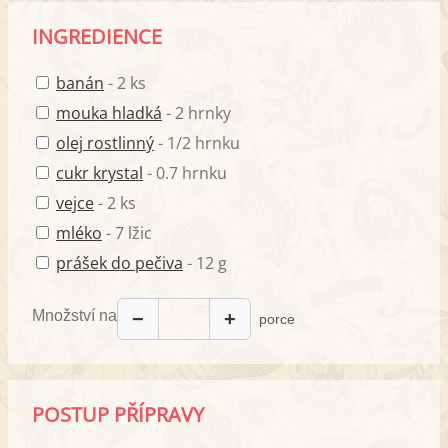
INGREDIENCE
banán
- 2 ks
mouka hladká
- 2 hrnky
olej rostlinný
- 1/2 hrnku
cukr krystal
- 0.7 hrnku
vejce
- 2 ks
mléko
- 7 lžic
prášek do pečiva
- 12 g
Množství na
−
+
porce
POSTUP PŘÍPRAVY