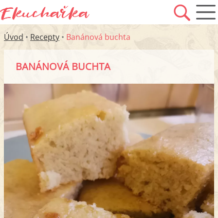
Úvod
•
Recepty
•
Banánová buchta
BANÁNOVÁ BUCHTA