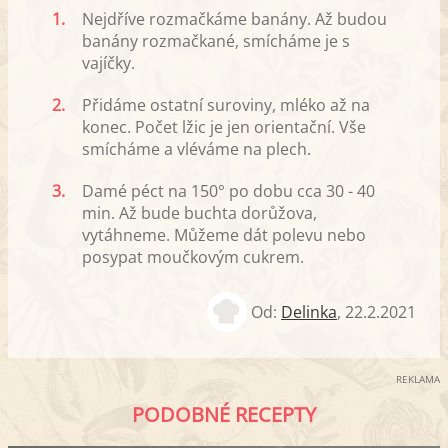
1.
Nejdříve rozmačkáme banány. Až budou
banány rozmačkané, smícháme je s
vajíčky.
2.
Přidáme ostatní suroviny, mléko až na
konec. Počet lžic je jen orientační. Vše
smícháme a vléváme na plech.
3.
Damé péct na 150° po dobu cca 30 - 40
min. Až bude buchta dorůžova,
vytáhneme. Můžeme dát polevu nebo
posypat moučkovým cukrem.
Od:
Delinka
,
22.2.2021
REKLAMA
PODOBNÉ RECEPTY