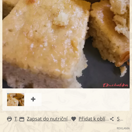
Tisk
Zapsat do nutričního diáře
Přidat k oblíbeným
Sdílet
REKLAMA