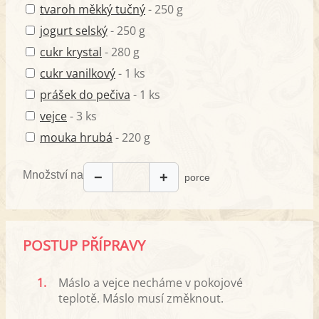
tvaroh měkký tučný
- 250 g
jogurt selský
- 250 g
cukr krystal
- 280 g
cukr vanilkový
- 1 ks
prášek do pečiva
- 1 ks
vejce
- 3 ks
mouka hrubá
- 220 g
Množství na
−
+
porce
POSTUP PŘÍPRAVY
1.
Máslo a vejce necháme v pokojové
teplotě. Máslo musí změknout.