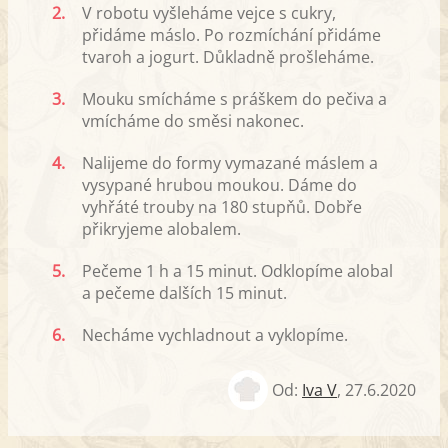
2.
V robotu vyšleháme vejce s cukry,
přidáme máslo. Po rozmíchání přidáme
tvaroh a jogurt. Důkladně prošleháme.
3.
Mouku smícháme s práškem do pečiva a
vmícháme do směsi nakonec.
4.
Nalijeme do formy vymazané máslem a
vysypané hrubou moukou. Dáme do
vyhřáté trouby na 180 stupňů. Dobře
přikryjeme alobalem.
5.
Pečeme 1 h a 15 minut. Odklopíme alobal
a pečeme dalších 15 minut.
6.
Necháme vychladnout a vyklopíme.
Od:
Iva V
,
27.6.2020