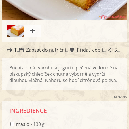
Tisk
Zapsat do nutričního diáře
Přidat k oblíbeným
Sdílet
Buchta plná tvarohu a jogurtu pečená ve formě na
biskupský chlebíček chutná výborně a vydrží
dlouhou vláčná. Nahoru se hodí citrónová poleva.
REKLAMA
INGREDIENCE
máslo
- 130 g