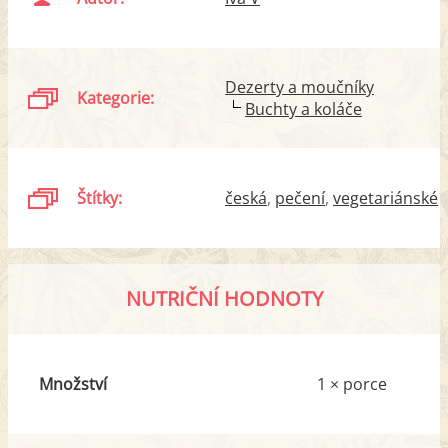
Dezerty a moučníky
Kategorie:
Buchty a koláče
Štítky:
česká
pečení
vegetariánské
NUTRIČNÍ HODNOTY
Množství
1 × porce