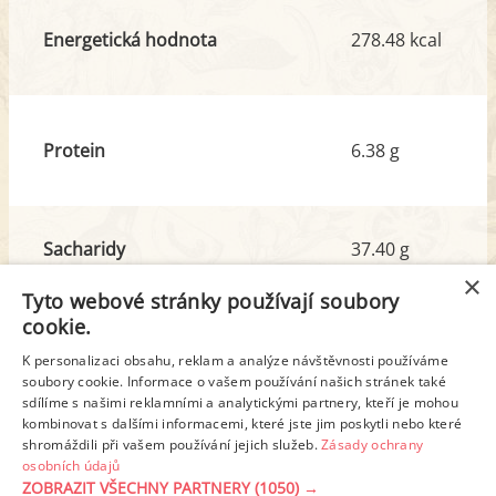
Energetická hodnota
278.48 kcal
Protein
6.38 g
Sacharidy
37.40 g
z toho cukr
27.10 g
×
Tyto webové stránky používají soubory
cookie.
Tuk
11.72 g
K personalizaci obsahu, reklam a analýze návštěvnosti používáme
z toho nas. mastné kyseliny
7.02 g
soubory cookie. Informace o vašem používání našich stránek také
sdílíme s našimi reklamními a analytickými partnery, kteří je mohou
kombinovat s dalšími informacemi, které jste jim poskytli nebo které
shromáždili při vašem používání jejich služeb.
Zásady ochrany
Detailní rozpis
osobních údajů
ZOBRAZIT VŠECHNY PARTNERY
(1050) →