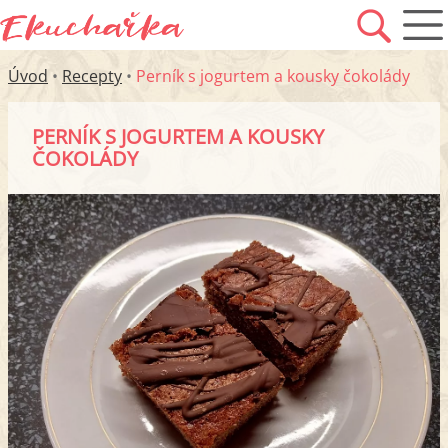
Úvod
•
Recepty
•
Perník s jogurtem a kousky čokolády
PERNÍK S JOGURTEM A KOUSKY
ČOKOLÁDY