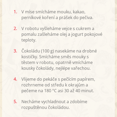
1.
V míse smícháme mouku, kakao,
perníkové koření a prášek do pečiva.
2.
V robotu vyšleháme vejce s cukrem a
pomalu zašleháme olej a jogurt pokojové
teploty.
3.
Čokoládu (100 g) nasekáme na drobné
kostičky. Smícháme směs mouky s
těstem v robotu, opatrně vmícháme
kousky čokolády, nejlépe vařechou.
4.
Vlijeme do pekáče s pečícím papírem,
rozhrneme od středu k okrajům a
pečeme na 180 °C asi 30 až 40 minut.
5.
Necháme vychladnout a zdobíme
rozpuštěnou čokoládou.