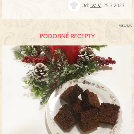
Od:
Iva V
,
25.3.2023
REKLAMA
PODOBNÉ RECEPTY