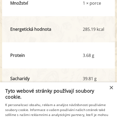
Množství
1 × porce
Energetická hodnota
285.19 kcal
Protein
3.68 g
Sacharidy
39.81 g
z toho cukr
22.26 g
×
Tyto webové stránky používají soubory
cookie.
Tuk
12.00 g
K personalizaci obsahu, reklam a analýze návštěvnosti používáme
z toho nas. mastné kyseliny
3.66 g
soubory cookie. Informace o vašem používání našich stránek také
sdílíme s našimi reklamními a analytickými partnery, kteří je mohou