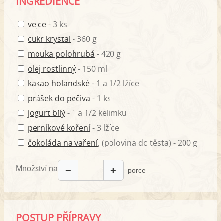
INGREDIENCE
vejce
- 3 ks
cukr krystal
- 360 g
mouka polohrubá
- 420 g
olej rostlinný
- 150 ml
kakao holandské
- 1 a 1/2 lžíce
prášek do pečiva
- 1 ks
jogurt bílý
- 1 a 1/2 kelímku
perníkové koření
- 3 lžíce
čokoláda na vaření
, (polovina do těsta) - 200 g
Množství na
−
+
porce
POSTUP PŘÍPRAVY