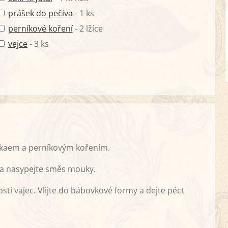
prášek do pečiva
- 1 ks
perníkové koření
- 2 lžíce
vejce
- 3 ks
akaem a perníkovým kořením.
ej a nasypejte směs mouky.
kosti vajec. Vlijte do bábovkové formy a dejte péct