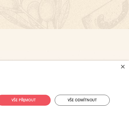
×
NASTAVENÍ COOKIES
VŠE PŘIJMOUT
VŠE ODMÍTNOUT
ouhlasu provozovatele zakázáno.