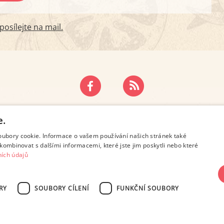
osílejte na mail.
ZÁSADY OCHRANY OSOBNÍCH ÚDAJŮ
KONTAKT
e.
oubory cookie. Informace o vašem používání našich stránek také
kombinovat s dalšími informacemi, které jste jim poskytli nebo které
ích údajů
RY
SOUBORY CÍLENÍ
FUNKČNÍ SOUBORY
SN 2694-6866, jakékoli veřejné šíření obsahu tohoto serveru je bez písemného s
Design: Eva Roverová