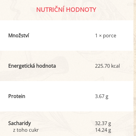
NUTRIČNÍ HODNOTY
Množství
1 × porce
Energetická hodnota
225.70 kcal
Protein
3.67 g
Sacharidy
32.37 g
z toho cukr
14.24 g