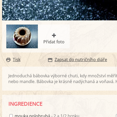
Přidat foto
Tisk
Zapsat do nutričního diáře
Jednoduchá bábovka výborné chuti, kdy množství měříte
nebo mandle. Bábovka je krásně nadýchaná a voňavá. Ho
INGREDIENCE
mouka polohrubá
- 2 a 1/2 hrnku