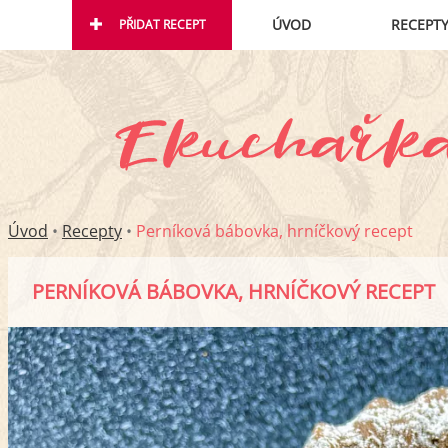
ÚVOD
RECEPT
PŘIDAT RECEPT
Úvod
•
Recepty
•
Perníková bábovka, hrníčkový recept
PERNÍKOVÁ BÁBOVKA, HRNÍČKOVÝ RECEPT