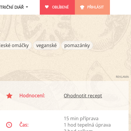
TRIČNÍ DIÁŘ
OBLÍBENÉ
PŘIHLÁSIT
české omáčky
veganské
pomazánky
REKLAMA
Hodnocení:
Ohodnotit recept
15 min příprava
Čas:
1 hod tepelná úprava