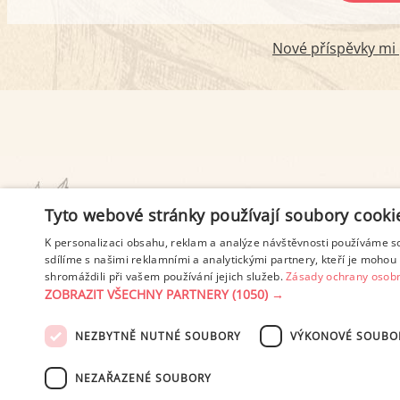
Nové příspěvky mi p
PODMÍNKY UŽITÍ
Tyto webové stránky používají soubory cooki
K personalizaci obsahu, reklam a analýze návštěvnosti používáme s
sdílíme s našimi reklamními a analytickými partnery, kteří je mohou 
shromáždili při vašem používání jejich služeb.
Zásady ochrany osobn
ZOBRAZIT VŠECHNY PARTNERY
(1050) →
NEZBYTNĚ NUTNÉ SOUBORY
VÝKONOVÉ SOUBO
© 2003-2026 ekucharka.cz
, IS
NEZAŘAZENÉ SOUBORY