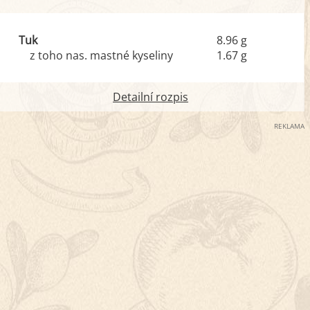
Tuk
8.96 g
z toho nas. mastné kyseliny
1.67 g
Detailní rozpis
REKLAMA