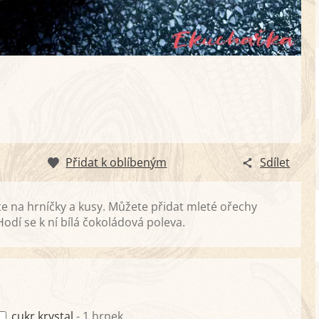
Přidat k oblíbeným
Sdílet
 na hrníčky a kusy. Můžete přidat mleté ořechy
dí se k ní bílá čokoládová poleva.
cukr krystal
- 1 hrnek