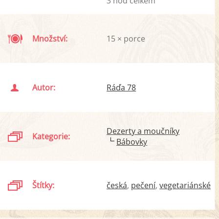
3 hod celkem
Množství:
15 × porce
Autor:
Ráďa 78
Dezerty a moučníky
Kategorie:
Bábovky
Štítky:
česká
pečení
vegetariánské