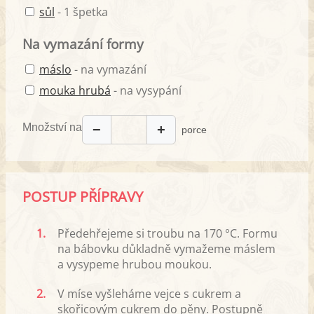
sůl
- 1 špetka
Na vymazání formy
máslo
- na vymazání
mouka hrubá
- na vysypání
Množství na
−
+
porce
POSTUP PŘÍPRAVY
1.
Předehřejeme si troubu na 170 °C. Formu
na bábovku důkladně vymažeme máslem
a vysypeme hrubou moukou.
2.
V míse vyšleháme vejce s cukrem a
skořicovým cukrem do pěny. Postupně