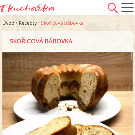
Úvod
•
Recepty
•
Skořicová bábovka
SKOŘICOVÁ BÁBOVKA