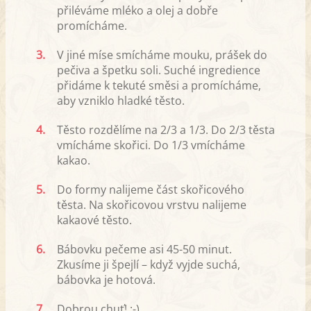
přiléváme mléko a olej a dobře
promícháme.
3.
V jiné míse smícháme mouku, prášek do
pečiva a špetku soli. Suché ingredience
přidáme k tekuté směsi a promícháme,
aby vzniklo hladké těsto.
4.
Těsto rozdělíme na 2/3 a 1/3. Do 2/3 těsta
vmícháme skořici. Do 1/3 vmícháme
kakao.
5.
Do formy nalijeme část skořicového
těsta. Na skořicovou vrstvu nalijeme
kakaové těsto.
6.
Bábovku pečeme asi 45-50 minut.
Zkusíme ji špejlí – když vyjde suchá,
bábovka je hotová.
7.
Dobrou chuť! :-)