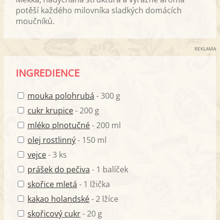
potěší každého milovníka sladkých domácích
moučníků.
REKLAMA
INGREDIENCE
mouka polohrubá
- 300 g
cukr krupice
- 200 g
mléko plnotučné
- 200 ml
olej rostlinný
- 150 ml
vejce
- 3 ks
prášek do pečiva
- 1 balíček
skořice mletá
- 1 lžička
kakao holandské
- 2 lžíce
skořicový cukr
- 20 g