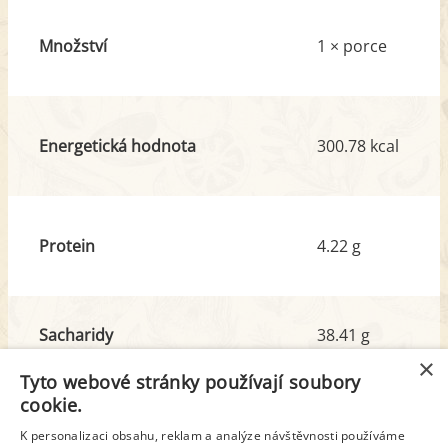
Množství
1 × porce
Energetická hodnota
300.78 kcal
Protein
4.22 g
Sacharidy
38.41 g
z toho cukr
19.11 g
×
Tyto webové stránky používají soubory
cookie.
Tuk
14.45 g
K personalizaci obsahu, reklam a analýze návštěvnosti používáme