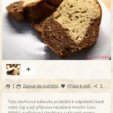
Tisk
Zapsat do nutričního diáře
Přidat k oblíbeným
Sdílet
Tato skořicová bábovka je ideální k odpolední kávě
nebo čaji a její příprava nezabere mnoho času.
Měkká, nadýchaná struktura a výrazné aroma