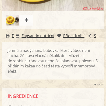
Tisk
Zapsat do nutričního diáře
Přidat k oblíbeným
Sdílet
Jemná a nadýchaná bábovka, která vůbec není
suchá. Zůstává vláčná několik dní. Můžete ji
dozdobit citrónovou nebo čokoládovou polevou. S
přidáním kakaa do části těsta vytvoří mramorový
efekt.
REKLAMA
INGREDIENCE