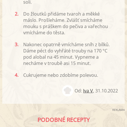
soli.
2.
Do žloutků přidáme tvaroh a měkké
máslo. Prošleháme. Zvlášť smícháme
mouku s práškem do pečiva a vařechou
vmícháme do těsta.
3.
Nakonec opatrně vmícháme sníh z bílků.
Dáme péct do vyhřáté trouby na 170 °C
pod alobal na 45 minut. Vypneme a
necháme v troubě asi 15 minut.
4.
Cukrujeme nebo zdobíme polevou.
Od:
Iva V
,
31.10.2022
REKLAMA
PODOBNÉ RECEPTY