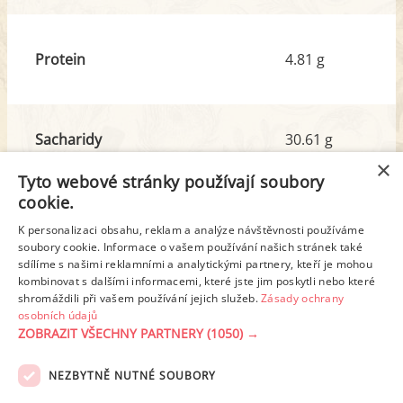
Protein
4.81 g
Sacharidy
30.61 g
z toho cukr
20.16 g
×
Tyto webové stránky používají soubory
cookie.
Tuk
16.73 g
K personalizaci obsahu, reklam a analýze návštěvnosti používáme
z toho nas. mastné kyseliny
10.21 g
soubory cookie. Informace o vašem používání našich stránek také
sdílíme s našimi reklamními a analytickými partnery, kteří je mohou
kombinovat s dalšími informacemi, které jste jim poskytli nebo které
shromáždili při vašem používání jejich služeb.
Zásady ochrany
Detailní rozpis
osobních údajů
ZOBRAZIT VŠECHNY PARTNERY
(1050) →
REKLAMA
NEZBYTNĚ NUTNÉ SOUBORY