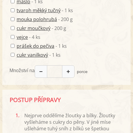
máslo
- 1 ks
tvaroh měkký tučný
- 1 ks
mouka polohrubá
- 200 g
cukr moučkový
- 200 g
vejce
- 4 ks
prášek do pečiva
- 1 ks
cukr vanilkový
- 1 ks
Množství na
−
+
porce
POSTUP PŘÍPRAVY
1.
Nejprve oddělíme žloutky a bílky. Žloutky
vyšleháme s cukry do pěny. V jiné míse
ušleháme tuhý sníh z bílků se špetkou