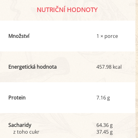
NUTRIČNÍ HODNOTY
Množství
1 × porce
Energetická hodnota
457.98 kcal
Protein
7.16 g
Sacharidy
64.36 g
z toho cukr
37.45 g