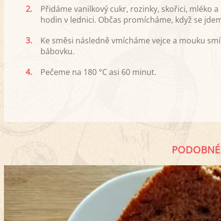
2.
Přidáme vanilkový cukr, rozinky, skořici, mlék
hodin v lednici. Občas promícháme, když se jdem
3.
Ke směsi následně vmícháme vejce a mouku smíc
bábovku.
4.
Pečeme na 180 °C asi 60 minut.
PODOBNÉ 