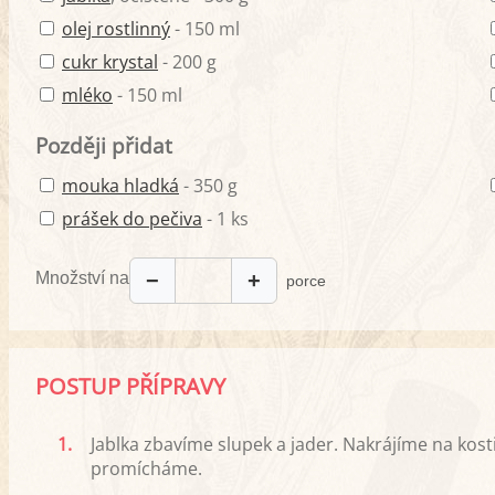
olej rostlinný
- 150 ml
cukr krystal
- 200 g
mléko
- 150 ml
Později přidat
mouka hladká
- 350 g
prášek do pečiva
- 1 ks
Množství na
−
+
porce
POSTUP PŘÍPRAVY
1.
Jablka zbavíme slupek a jader. Nakrájíme na kos
promícháme.