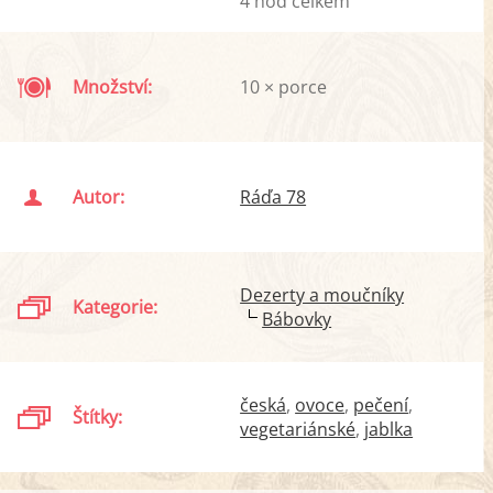
4 hod celkem
Množství:
10 × porce
Autor:
Ráďa 78
Dezerty a moučníky
Kategorie:
Bábovky
česká
ovoce
pečení
Štítky:
vegetariánské
jablka