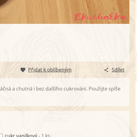
Přidat k oblíbeným
Sdílet
áčná a chutná i bez dalšího cukrování. Použijte spíše
cukr vanilkový
- 1 ks