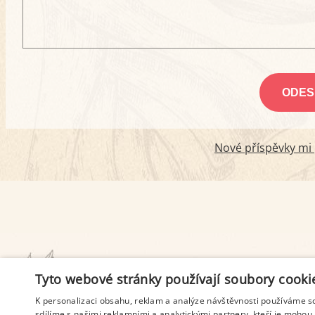
Nové příspěvky mi p
PODMÍNKY UŽITÍ
Tyto webové stránky používají soubory cooki
K personalizaci obsahu, reklam a analýze návštěvnosti používáme s
sdílíme s našimi reklamními a analytickými partnery, kteří je mohou 