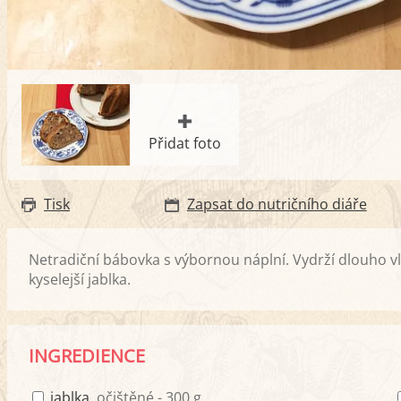
Přidat foto
Tisk
Zapsat do nutričního diáře
Netradiční bábovka s výbornou náplní. Vydrží dlouho vl
kyselejší jablka.
INGREDIENCE
jablka
, očištěné - 300 g