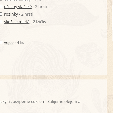
ořechy vlašské
- 2 hrsti
rozinky
- 2 hrsti
skořice mletá
- 2 lžičky
vejce
- 4 ks
tičky a zasypeme cukrem. Zalijeme olejem a