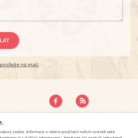
osílejte na mail.
ZÁSADY OCHRANY OSOBNÍCH ÚDAJŮ
KONTAKT
e.
oubory cookie. Informace o vašem používání našich stránek také
kombinovat s dalšími informacemi, které jste jim poskytli nebo které