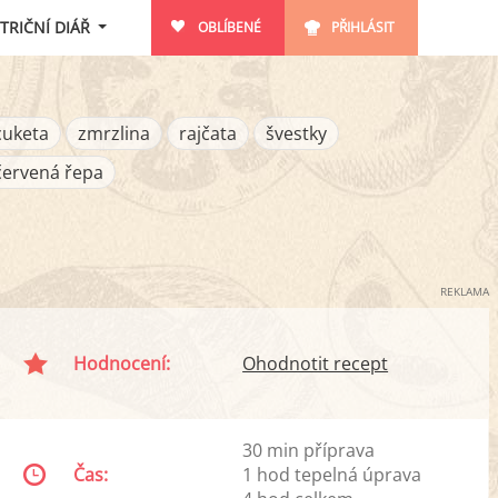
TRIČNÍ DIÁŘ
OBLÍBENÉ
PŘIHLÁSIT
cuketa
zmrzlina
rajčata
švestky
červená řepa
REKLAMA
Hodnocení:
Ohodnotit recept
30 min příprava
Čas:
1 hod tepelná úprava