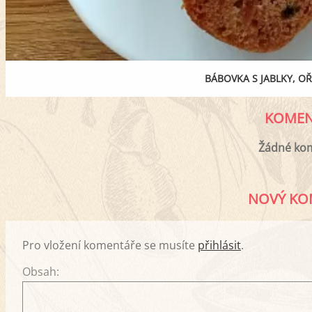
BÁBOVKA S JABLKY, O
KOMEN
Žádné ko
NOVÝ KO
Pro vložení komentáře se musíte
přihlásit
.
Obsah: