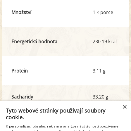
Množství
1 × porce
Energetická hodnota
230.19 kcal
Protein
3.11 g
Sacharidy
33.20 g
z toho cukr
20.47 g
×
Tyto webové stránky používají soubory
cookie.
Tuk
9.21 g
K personalizaci obsahu, reklam a analýze návštěvnosti používáme