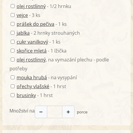
olej rostlinný
- 1/2 hrnku
vejce
- 3 ks
prášek do pečiva
- 1 ks
jablka
- 2 hrnky strouhaných
cukr vanilkový
- 1 ks
skořice mletá
- 1 lžička
olej rostlinný
, na vymazání plechu - podle
potřeby
mouka hrubá
- na vysypání
ořechy vlašské
- 1 hrst
brusinky
- 1 hrst
Množství na
−
+
porce