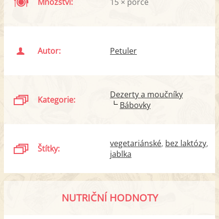
Množství:
15 × porce
Autor:
Petuler
Dezerty a moučníky
Kategorie:
Bábovky
vegetariánské
bez laktózy
Štítky:
jablka
NUTRIČNÍ HODNOTY