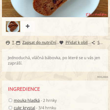
Tisk
Zapsat do nutričního diáře
Přidat k oblíbeným
Sdílet
Jednoduchá, vláčná bábovka, po které se u vás jen
zapráší.
REKLAMA
INGREDIENCE
mouka hladká
- 2 hrnky
cukr krystal
- 3/4 hrnku