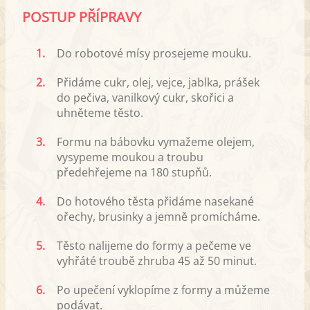
POSTUP PŘÍPRAVY
1.
Do robotové mísy prosejeme mouku.
2.
Přidáme cukr, olej, vejce, jablka, prášek
do pečiva, vanilkový cukr, skořici a
uhněteme těsto.
3.
Formu na bábovku vymažeme olejem,
vysypeme moukou a troubu
předehřejeme na 180 stupňů.
4.
Do hotového těsta přidáme nasekané
ořechy, brusinky a jemně promícháme.
5.
Těsto nalijeme do formy a pečeme ve
vyhřáté troubě zhruba 45 až 50 minut.
6.
Po upečení vyklopíme z formy a můžeme
podávat.