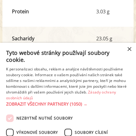
Protein
3.03 g
Sacharidy
23.05 g
z toho cukr
8.75 g
×
Tyto webové stránky používají soubory
cookie.
Tuk
8.71 g
K personalizaci obsahu, reklam a analýze návštěvnosti používáme
z toho nas. mastné kyseliny
1.62 g
soubory cookie. Informace o vašem používání našich stránek také
sdílíme s našimi reklamními a analytickými partnery, kteří je mohou
kombinovat s dalšími informacemi, které jste jim poskytli nebo které
shromáždili při vašem používání jejich služeb.
Zásady ochrany
Detailní rozpis
osobních údajů
ZOBRAZIT VŠECHNY PARTNERY
(1050) →
REKLAMA
NEZBYTNĚ NUTNÉ SOUBORY
PODMÍNKY UŽITÍ
ZÁSADY OCHRANY OSOBNÍCH ÚDAJŮ
KONTAKT
VÝKONOVÉ SOUBORY
SOUBORY CÍLENÍ