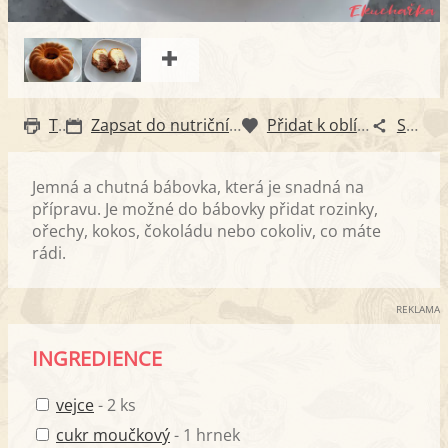
Tisk
Zapsat do nutričního diáře
Přidat k oblíbeným
Sdílet
Jemná a chutná bábovka, která je snadná na
přípravu. Je možné do bábovky přidat rozinky,
ořechy, kokos, čokoládu nebo cokoliv, co máte
rádi.
REKLAMA
INGREDIENCE
vejce
- 2 ks
cukr moučkový
- 1 hrnek