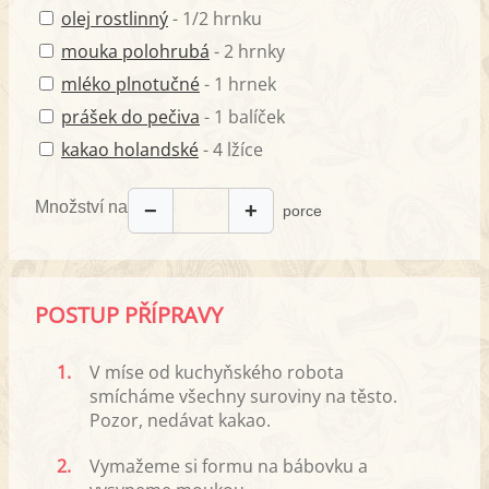
olej rostlinný
- 1/2 hrnku
mouka polohrubá
- 2 hrnky
mléko plnotučné
- 1 hrnek
prášek do pečiva
- 1 balíček
kakao holandské
- 4 lžíce
Množství na
−
+
porce
POSTUP PŘÍPRAVY
1.
V míse od kuchyňského robota
smícháme všechny suroviny na těsto.
Pozor, nedávat kakao.
2.
Vymažeme si formu na bábovku a