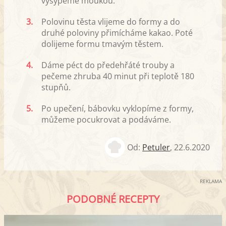
vysypeme moukou.
3.
Polovinu těsta vlijeme do formy a do
druhé poloviny přimícháme kakao. Poté
dolijeme formu tmavým těstem.
4.
Dáme péct do předehřáté trouby a
pečeme zhruba 40 minut při teplotě 180
stupňů.
5.
Po upečení, bábovku vyklopíme z formy,
můžeme pocukrovat a podáváme.
Od:
Petuler
,
22.6.2020
REKLAMA
PODOBNÉ RECEPTY