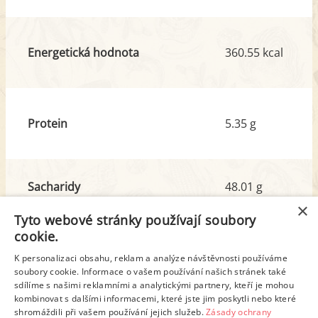
Energetická hodnota
360.55 kcal
Protein
5.35 g
Sacharidy
48.01 g
z toho cukr
21.04 g
×
Tyto webové stránky používají soubory
cookie.
Tuk
15.82 g
K personalizaci obsahu, reklam a analýze návštěvnosti používáme
soubory cookie. Informace o vašem používání našich stránek také
z toho nas. mastné kyseliny
2.58 g
sdílíme s našimi reklamními a analytickými partnery, kteří je mohou
kombinovat s dalšími informacemi, které jste jim poskytli nebo které
shromáždili při vašem používání jejich služeb.
Zásady ochrany
Detailní rozpis