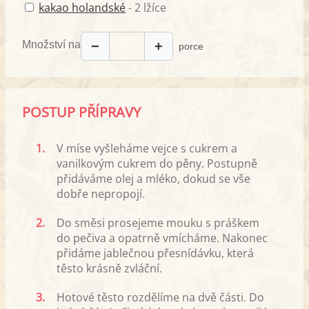
kakao holandské
- 2 lžíce
Množství na
−
+
porce
POSTUP PŘÍPRAVY
1.
V míse vyšleháme vejce s cukrem a
vanilkovým cukrem do pěny. Postupně
přidáváme olej a mléko, dokud se vše
dobře nepropojí.
2.
Do směsi prosejeme mouku s práškem
do pečiva a opatrně vmícháme. Nakonec
přidáme jablečnou přesnídávku, která
těsto krásně zvláční.
3.
Hotové těsto rozdělíme na dvě části. Do