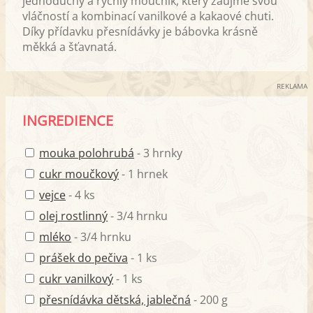
jednoduchý a rychlý moučník, který zaujme svou
vláčností a kombinací vanilkové a kakaové chuti.
Díky přídavku přesnídávky je bábovka krásně
měkká a šťavnatá.
REKLAMA
INGREDIENCE
mouka polohrubá
- 3 hrnky
cukr moučkový
- 1 hrnek
vejce
- 4 ks
olej rostlinný
- 3/4 hrnku
mléko
- 3/4 hrnku
prášek do pečiva
- 1 ks
cukr vanilkový
- 1 ks
přesnídávka dětská, jablečná
- 200 g