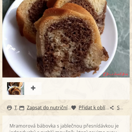
Tisk
Zapsat do nutričního diáře
Přidat k oblíbeným
Sdílet
Mramorová bábovka s jablečnou přesnídávkou je