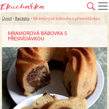
Úvod
•
Recepty
•
Mramorová bábovka s přesnídávkou
MRAMOROVÁ BÁBOVKA S
PŘESNÍDÁVKOU