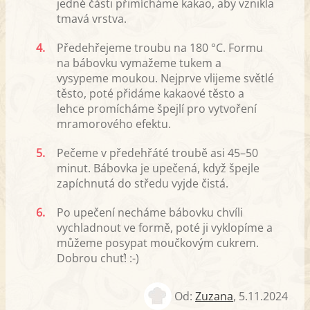
jedné části přimícháme kakao, aby vznikla
tmavá vrstva.
4.
Předehřejeme troubu na 180 °C. Formu
na bábovku vymažeme tukem a
vysypeme moukou. Nejprve vlijeme světlé
těsto, poté přidáme kakaové těsto a
lehce promícháme špejlí pro vytvoření
mramorového efektu.
5.
Pečeme v předehřáté troubě asi 45–50
minut. Bábovka je upečená, když špejle
zapíchnutá do středu vyjde čistá.
6.
Po upečení necháme bábovku chvíli
vychladnout ve formě, poté ji vyklopíme a
můžeme posypat moučkovým cukrem.
Dobrou chuť! :-)
Od:
Zuzana
,
5.11.2024