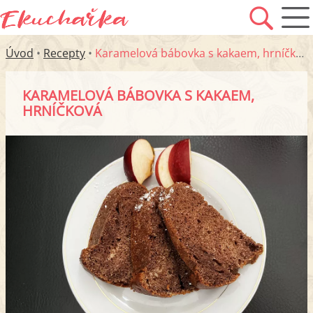
Úvod
•
Recepty
•
Karamelová bábovka s kakaem, hrníčková
KARAMELOVÁ BÁBOVKA S KAKAEM,
HRNÍČKOVÁ