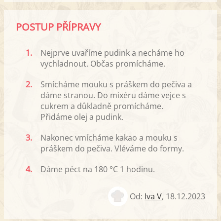
POSTUP PŘÍPRAVY
1.
Nejprve uvaříme pudink a necháme ho
vychladnout. Občas promícháme.
2.
Smícháme mouku s práškem do pečiva a
dáme stranou. Do mixéru dáme vejce s
cukrem a důkladně promícháme.
Přidáme olej a pudink.
3.
Nakonec vmícháme kakao a mouku s
práškem do pečiva. Vléváme do formy.
4.
Dáme péct na 180 °C 1 hodinu.
Od:
Iva V
,
18.12.2023