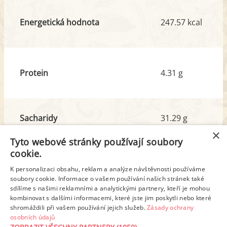
Energetická hodnota
247.57 kcal
Protein
4.31 g
Sacharidy
31.29 g
z toho cukr
17.04 g
×
Tyto webové stránky používají soubory
cookie.
Tuk
11.73 g
K personalizaci obsahu, reklam a analýze návštěvnosti používáme
z toho nas. mastné kyseliny
2.38 g
soubory cookie. Informace o vašem používání našich stránek také
sdílíme s našimi reklamními a analytickými partnery, kteří je mohou
kombinovat s dalšími informacemi, které jste jim poskytli nebo které
shromáždili při vašem používání jejich služeb.
Zásady ochrany
Detailní rozpis
osobních údajů