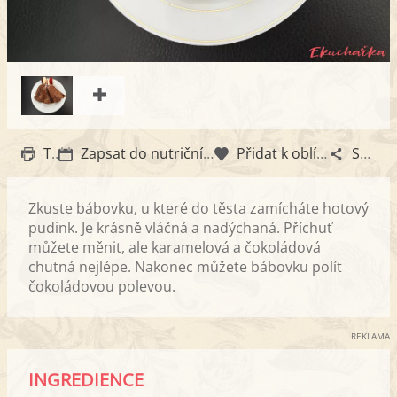
Tisk
Zapsat do nutričního diáře
Přidat k oblíbeným
Sdílet
Zkuste bábovku, u které do těsta zamícháte hotový
pudink. Je krásně vláčná a nadýchaná. Příchuť
můžete měnit, ale karamelová a čokoládová
chutná nejlépe. Nakonec můžete bábovku polít
čokoládovou polevou.
REKLAMA
INGREDIENCE