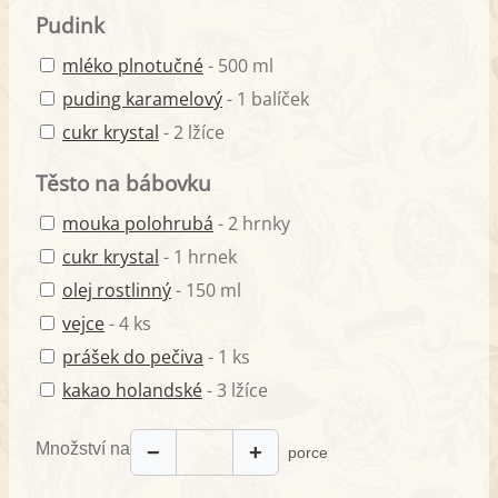
Pudink
mléko plnotučné
- 500 ml
puding karamelový
- 1 balíček
cukr krystal
- 2 lžíce
Těsto na bábovku
mouka polohrubá
- 2 hrnky
cukr krystal
- 1 hrnek
olej rostlinný
- 150 ml
vejce
- 4 ks
prášek do pečiva
- 1 ks
kakao holandské
- 3 lžíce
Množství na
−
+
porce