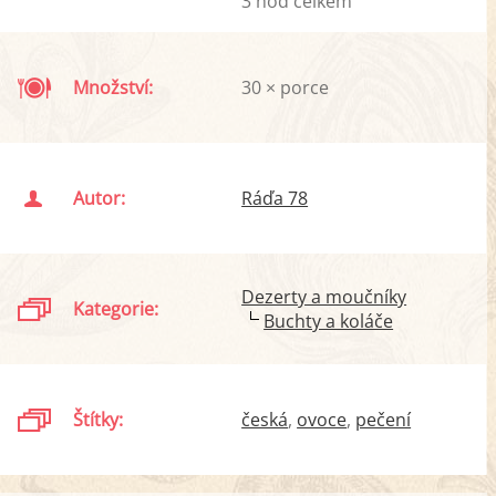
3 hod celkem
Množství:
30 × porce
Autor:
Ráďa 78
Dezerty a moučníky
Kategorie:
Buchty a koláče
Štítky:
česká
ovoce
pečení