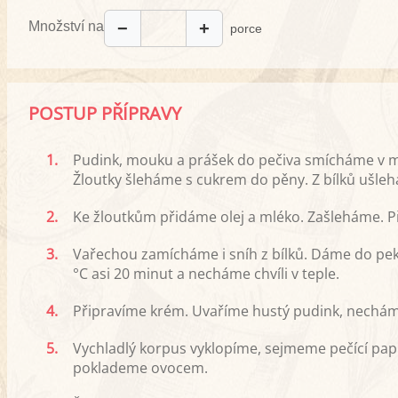
Množství na
−
+
porce
POSTUP PŘÍPRAVY
1.
Pudink, mouku a prášek do pečiva smícháme v mí
Žloutky šleháme s cukrem do pěny. Z bílků ušleh
2.
Ke žloutkům přidáme olej a mléko. Zašleháme.
3.
Vařechou zamícháme i sníh z bílků. Dáme do pe
°C asi 20 minut a necháme chvíli v teple.
4.
Připravíme krém. Uvaříme hustý pudink, nechám
5.
Vychladlý korpus vyklopíme, sejmeme pečící pap
poklademe ovocem.