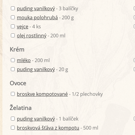
puding vanilkový
- 3 balíčky
mouka polohrubá
- 200 g
vejce
- 4 ks
olej rostlinný
- 200 ml
Krém
mléko
- 200 ml
puding vanilkový
- 20 g
Ovoce
broskve kompotované
- 1/2 plechovky
Želatina
puding vanilkový
- 1 balíček
broskvová šťáva z kompotu
- 500 ml