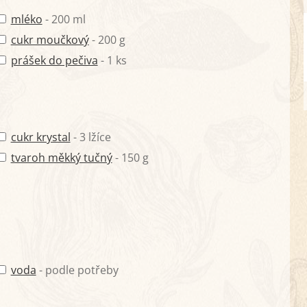
mléko
- 200 ml
cukr moučkový
- 200 g
prášek do pečiva
- 1 ks
cukr krystal
- 3 lžíce
tvaroh měkký tučný
- 150 g
voda
- podle potřeby