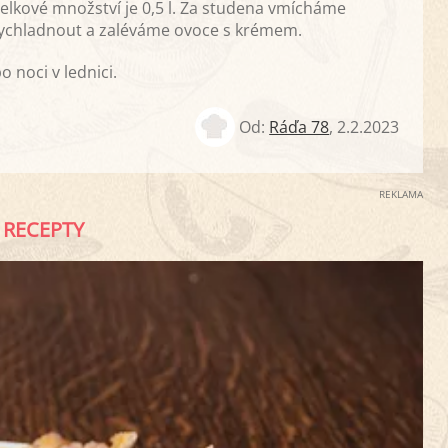
lkové množství je 0,5 l. Za studena vmícháme
vychladnout a zaléváme ovoce s krémem.
 noci v lednici.
Od:
Ráďa 78
,
2.2.2023
REKLAMA
RECEPTY