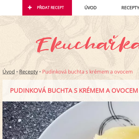
ÚVOD
RECEPT
PŘIDAT RECEPT
Úvod
•
Recepty
•
Pudinková buchta s krémem a ovocem
PUDINKOVÁ BUCHTA S KRÉMEM A OVOCEM