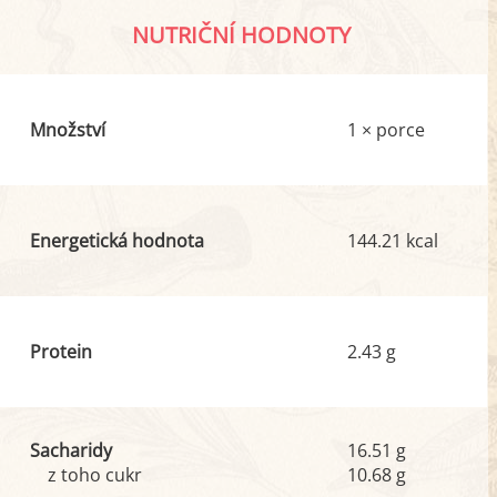
NUTRIČNÍ HODNOTY
Množství
1 × porce
Energetická hodnota
144.21 kcal
Protein
2.43 g
Sacharidy
16.51 g
z toho cukr
10.68 g