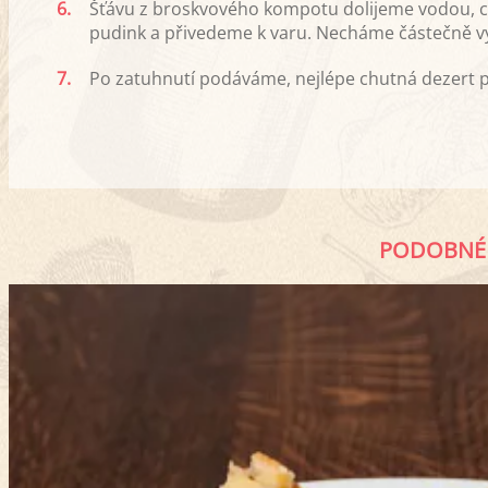
6.
Šťávu z broskvového kompotu dolijeme vodou, ce
pudink a přivedeme k varu. Necháme částečně 
7.
Po zatuhnutí podáváme, nejlépe chutná dezert po
PODOBNÉ 