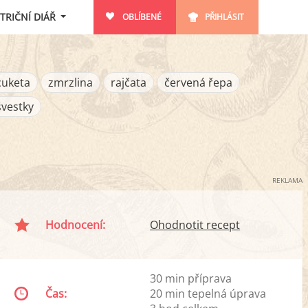
TRIČNÍ DIÁŘ
OBLÍBENÉ
PŘIHLÁSIT
cuketa
zmrzlina
rajčata
červená řepa
švestky
REKLAMA
Hodnocení:
Ohodnotit recept
30 min příprava
Čas:
20 min tepelná úprava