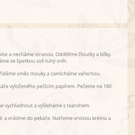
se a necháme stranou. Oddělíme žloutky a bílky.
áme se špetkou soli tuhý sníh.
 Přidáme směs mouky a zamícháme vařechou.
káče vyloženého pečícím papírem. Pečeme na 180
e vychladnout a vyšleháme s tvarohem.
ír a vrátíme do pekáče. Natřeme vrstvou krému a