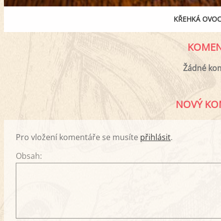
KŘEHKÁ OVO
KOMEN
Žádné ko
NOVÝ KO
Pro vložení komentáře se musíte
přihlásit
.
Obsah: