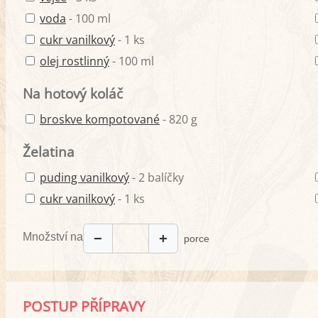
voda
- 100 ml
cukr vanilkový
- 1 ks
olej rostlinný
- 100 ml
Na hotový koláč
broskve kompotované
- 820 g
Želatina
puding vanilkový
- 2 balíčky
cukr vanilkový
- 1 ks
Množství na
−
+
porce
POSTUP PŘÍPRAVY