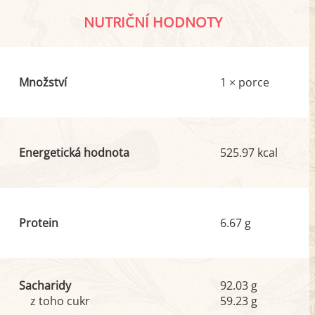
NUTRIČNÍ HODNOTY
Množství
1 × porce
Energetická hodnota
525.97 kcal
Protein
6.67 g
Sacharidy
92.03 g
z toho cukr
59.23 g