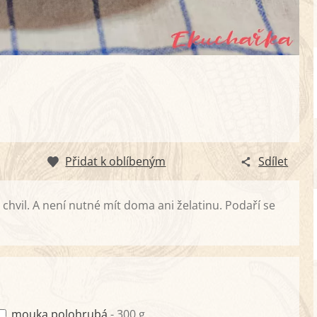
Přidat k oblíbeným
Sdílet
 chvil. A není nutné mít doma ani želatinu. Podaří se
mouka polohrubá
- 300 g