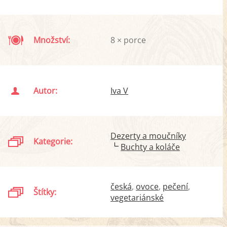
Množství:
8 × porce
Autor:
Iva V
Dezerty a moučníky
Kategorie:
Buchty a koláče
česká
ovoce
pečení
Štítky:
vegetariánské