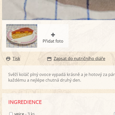
Přidat foto
Tisk
Zapsat do nutričního diáře
Svěží koláč plný ovoce vypadá krásně a je hotový za pár
každému a nejlépe chutná druhý den.
INGREDIENCE
vejce
- 3 ks