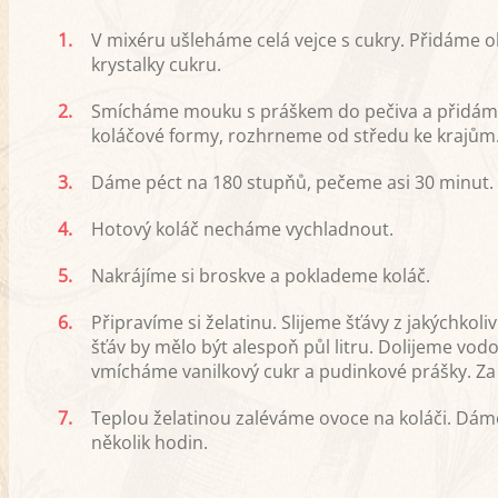
1.
V mixéru ušleháme celá vejce s cukry. Přidáme o
krystalky cukru.
2.
Smícháme mouku s práškem do pečiva a přidáme
koláčové formy, rozhrneme od středu ke krajům
3.
Dáme péct na 180 stupňů, pečeme asi 30 minut.
4.
Hotový koláč necháme vychladnout.
5.
Nakrájíme si broskve a poklademe koláč.
6.
Připravíme si želatinu. Slijeme šťávy z jakýchk
šťáv by mělo být alespoň půl litru. Dolijeme vod
vmícháme vanilkový cukr a pudinkové prášky. Za
7.
Teplou želatinou zaléváme ovoce na koláči. Dám
několik hodin.