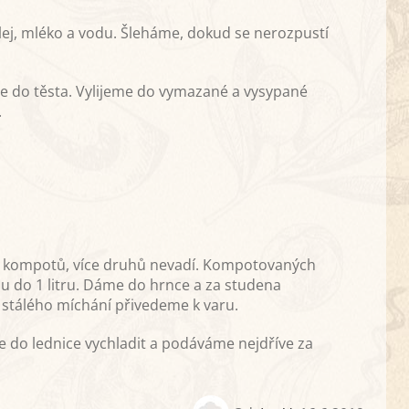
lej, mléko a vodu. Šleháme, dokud se nerozpustí
 do těsta. Vylijeme do vymazané a vysypané
.
oliv kompotů, více druhů nevadí. Kompotovaných
ou do 1 litru. Dáme do hrnce a za studena
 stálého míchání přivedeme k varu.
e do lednice vychladit a podáváme nejdříve za