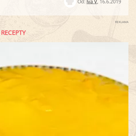
Od:
Iva V
,
16.6.2019
REKLAMA
RECEPTY