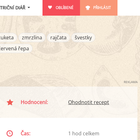
TRIČNÍ DIÁŘ
OBLÍBENÉ
PŘIHLÁSIT
cuketa
zmrzlina
rajčata
švestky
červená řepa
REKLAMA
Hodnocení:
Ohodnotit recept
Čas:
1 hod celkem