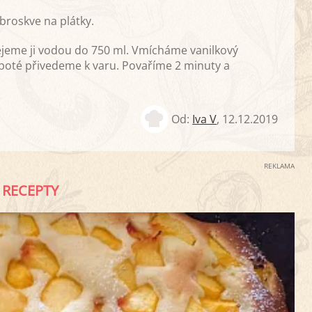
roskve na plátky.
ejeme ji vodou do 750 ml. Vmícháme vanilkový
poté přivedeme k varu. Povaříme 2 minuty a
Od:
Iva V
,
12.12.2019
REKLAMA
RECEPTY