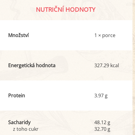
NUTRIČNÍ HODNOTY
Množství
1 × porce
Energetická hodnota
327.29 kcal
Protein
3.97 g
Sacharidy
48.12 g
z toho cukr
32.70 g