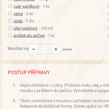
cukr vanilkový
- 1 ks
vejce
- 2 ks
voda
- 5 lžic
olej rostlinný
- 100 ml
prášek do pečiva
- 1 ks
Množství na
−
+
porce
POSTUP PŘÍPRAVY
1.
Vejce ušleháme s cukry. Přidáme vodu, olej a m
mouku s práškem do pečiva. Vymažeme a vysyp
2.
Těsto zamícháme s moukou a přidáme citrónovo
Nalejeme do koláčové formy. Dáme upéct na 180