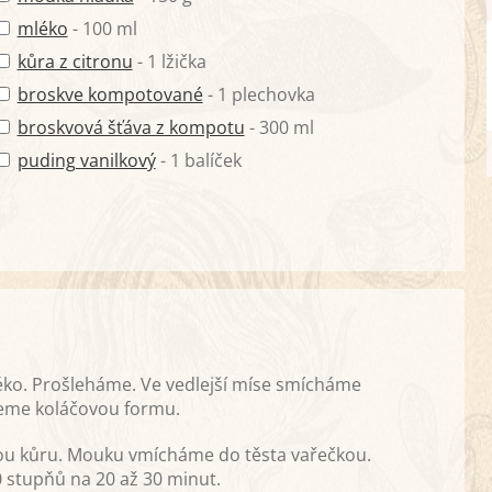
mléko
- 100 ml
kůra z citronu
- 1 lžička
broskve kompotované
- 1 plechovka
broskvová šťáva z kompotu
- 300 ml
puding vanilkový
- 1 balíček
léko. Prošleháme. Ve vedlejší míse smícháme
eme koláčovou formu.
u kůru. Mouku vmícháme do těsta vařečkou.
 stupňů na 20 až 30 minut.