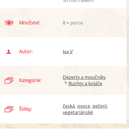
50 min celkem
Množství:
8 × porce
Autor:
Iva V
Dezerty a moučníky
Kategorie:
Buchty a koláče
česká
ovoce
pečení
Štítky:
vegetariánské