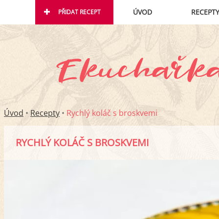
ÚVOD
RECEPT
PŘIDAT RECEPT
Úvod
•
Recepty
•
Rychlý koláč s broskvemi
RYCHLÝ KOLÁČ S BROSKVEMI