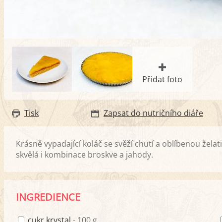
Přidat foto
Tisk
Zapsat do nutričního diáře
Krásně vypadající koláč se svěží chutí a oblíbenou žela
skvělá i kombinace broskve a jahody.
INGREDIENCE
cukr krystal
- 100 g