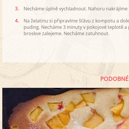
3.
Necháme úplně vychladnout. Nahoru nakrájíme b
4.
Na želatinu si připravíme šťávu z kompotu a dol
puding. Necháme 3 minuty v pokojové teplotě a 
broskve zalejeme. Necháme zatuhnout.
PODOBNÉ 