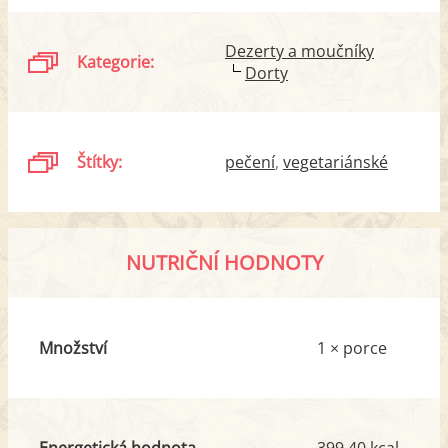
Dezerty a moučníky
Kategorie:
Dorty
Štítky:
pečení
vegetariánské
NUTRIČNÍ HODNOTY
Množství
1 × porce
Energetická hodnota
399.40 kcal