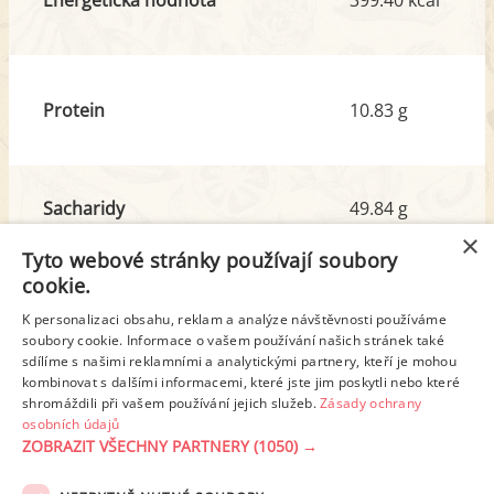
Protein
10.83 g
Sacharidy
49.84 g
z toho cukr
40.08 g
×
Tyto webové stránky používají soubory
cookie.
Tuk
17.69 g
K personalizaci obsahu, reklam a analýze návštěvnosti používáme
z toho nas. mastné kyseliny
10.30 g
soubory cookie. Informace o vašem používání našich stránek také
sdílíme s našimi reklamními a analytickými partnery, kteří je mohou
kombinovat s dalšími informacemi, které jste jim poskytli nebo které
shromáždili při vašem používání jejich služeb.
Zásady ochrany
Detailní rozpis
osobních údajů
ZOBRAZIT VŠECHNY PARTNERY
(1050) →
REKLAMA