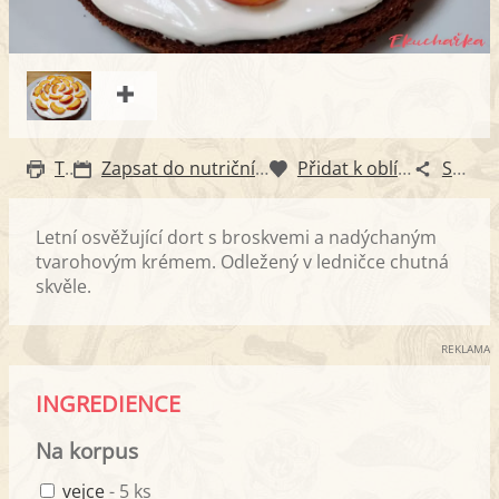
Tisk
Zapsat do nutričního diáře
Přidat k oblíbeným
Sdílet
Letní osvěžující dort s broskvemi a nadýchaným
tvarohovým krémem. Odležený v ledničce chutná
skvěle.
REKLAMA
INGREDIENCE
Na korpus
vejce
- 5 ks