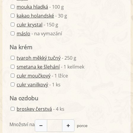
mouka hladká
- 100 g
kakao holandské
- 30 g
cukr krystal
- 150 g
máslo
- na vymazání
Na krém
tvaroh měkký tučný
- 250 g
smetana ke šlehání
- 1 kelímek
cukr moučkový
- 1 lžíce
cukr vanilkový
- 1 ks
Na ozdobu
broskev čerstvá
- 4 ks
Množství na
−
+
porce