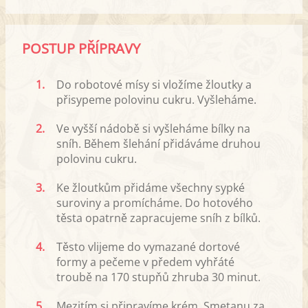
POSTUP PŘÍPRAVY
1.
Do robotové mísy si vložíme žloutky a
přisypeme polovinu cukru. Vyšleháme.
2.
Ve vyšší nádobě si vyšleháme bílky na
sníh. Během šlehání přidáváme druhou
polovinu cukru.
3.
Ke žloutkům přidáme všechny sypké
suroviny a promícháme. Do hotového
těsta opatrně zapracujeme sníh z bílků.
4.
Těsto vlijeme do vymazané dortové
formy a pečeme v předem vyhřáté
troubě na 170 stupňů zhruba 30 minut.
5.
Mezitím si připravíme krém. Smetanu za