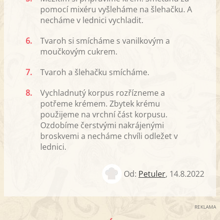
pomocí mixéru vyšleháme na šlehačku. A
necháme v lednici vychladit.
6.
Tvaroh si smícháme s vanilkovým a
moučkovým cukrem.
7.
Tvaroh a šlehačku smícháme.
8.
Vychladnutý korpus rozřízneme a
potřeme krémem. Zbytek krému
použijeme na vrchní část korpusu.
Ozdobíme čerstvými nakrájenými
broskvemi a necháme chvíli odležet v
lednici.
Od:
Petuler
,
14.8.2022
REKLAMA