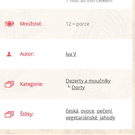
1 hod 30 min celkem
Množství:
12 × porce
Autor:
Iva V
Dezerty a moučníky
Kategorie:
Dorty
česká
ovoce
pečení
Štítky:
vegetariánské
jahody