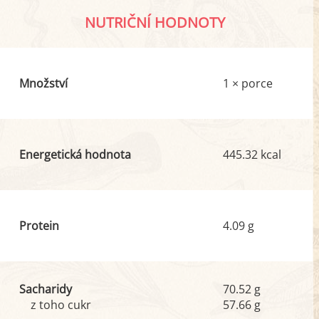
NUTRIČNÍ HODNOTY
Množství
1 × porce
Energetická hodnota
445.32 kcal
Protein
4.09 g
Sacharidy
70.52 g
z toho cukr
57.66 g