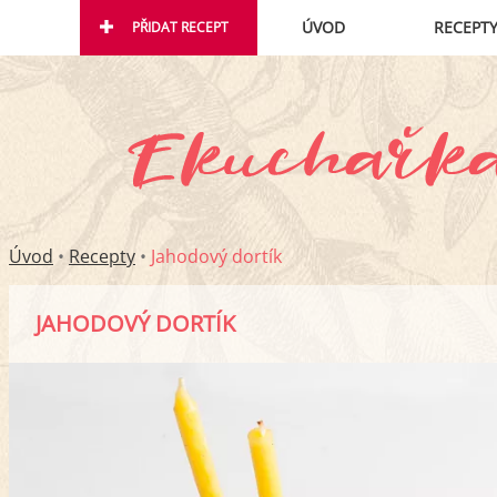
ÚVOD
RECEPT
PŘIDAT RECEPT
Úvod
•
Recepty
•
Jahodový dortík
JAHODOVÝ DORTÍK