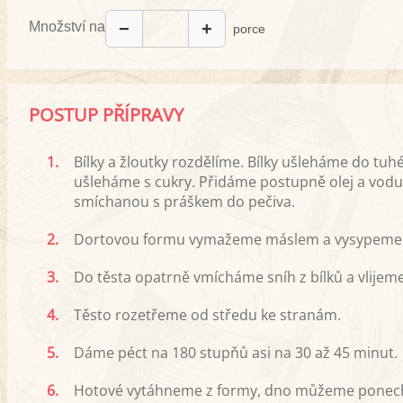
Množství na
−
+
porce
POSTUP PŘÍPRAVY
1.
Bílky a žloutky rozdělíme. Bílky ušleháme do tu
ušleháme s cukry. Přidáme postupně olej a vo
smíchanou s práškem do pečiva.
2.
Dortovou formu vymažeme máslem a vysypeme
3.
Do těsta opatrně vmícháme sníh z bílků a vlije
4.
Těsto rozetřeme od středu ke stranám.
5.
Dáme péct na 180 stupňů asi na 30 až 45 minut.
6.
Hotové vytáhneme z formy, dno můžeme ponec