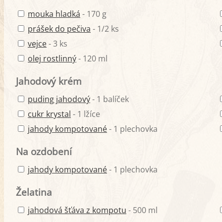
mouka hladká
- 170 g
prášek do pečiva
- 1/2 ks
vejce
- 3 ks
olej rostlinný
- 120 ml
Jahodový krém
puding jahodový
- 1 balíček
cukr krystal
- 1 lžíce
jahody kompotované
- 1 plechovka
Na ozdobení
jahody kompotované
- 1 plechovka
Želatina
jahodová šťáva z kompotu
- 500 ml