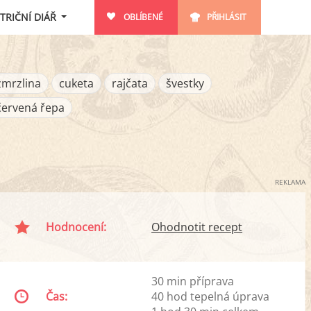
TRIČNÍ DIÁŘ
OBLÍBENÉ
PŘIHLÁSIT
zmrzlina
cuketa
rajčata
švestky
červená řepa
REKLAMA
Hodnocení:
Ohodnotit recept
30 min příprava
Čas:
40 hod tepelná úprava