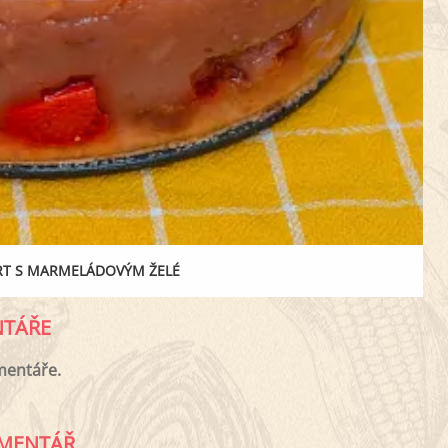
RT S MARMELÁDOVÝM ŽELÉ
TÁŘE
mentáře.
MENTÁŘ