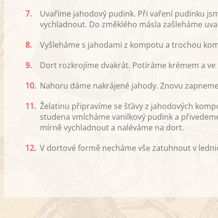
7.
Uvaříme jahodový pudink. Při vaření pudinku js
vychladnout. Do změklého másla zašleháme uva
8.
Vyšleháme s jahodami z kompotu a trochou kom
9.
Dort rozkrojíme dvakrát. Potíráme krémem a ve 
10.
Nahoru dáme nakrájené jahody. Znovu zapneme 
11.
Želatinu připravíme se šťávy z jahodových kompot
studena vmícháme vanilkový pudink a přivedeme
mírně vychladnout a naléváme na dort.
12.
V dortové formě necháme vše zatuhnout v lednic