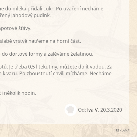
me do mléka přidali cukr. Po uvaření necháme
řený jahodový pudink.
potové šťávy.
slabé vrstvě natřeme na horní část.
do dortové formy a zaléváme želatinou.
ů. Je třeba 0,5 l tekutiny, můžete dolít vodou. Za
 k varu. Po zhoustnutí chvíli mícháme. Necháme
i několik hodin.
Od:
Iva V
,
20.3.2020
REKLAMA