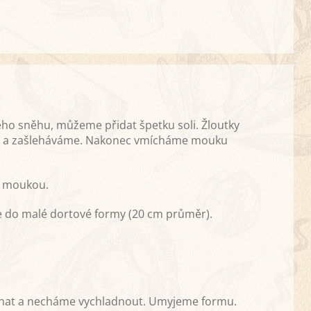
hého sněhu, můžeme přidat špetku soli. Žloutky
du a zašleháváme. Nakonec vmícháme mouku
 moukou.
me do malé dortové formy (20 cm průměr).
hat a necháme vychladnout. Umyjeme formu.