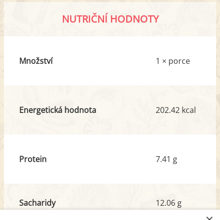
NUTRIČNÍ HODNOTY
Množství
1 × porce
Energetická hodnota
202.42 kcal
Protein
7.41 g
Sacharidy
12.06 g
z toho cukr
6.75 g
×