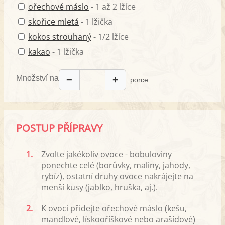
ořechové máslo
- 1 až 2 lžíce
skořice mletá
- 1 lžička
kokos strouhaný
- 1/2 lžíce
kakao
- 1 lžička
Množství na
−
+
porce
POSTUP PŘÍPRAVY
1.
Zvolte jakékoliv ovoce - bobuloviny
ponechte celé (borůvky, maliny, jahody,
rybíz), ostatní druhy ovoce nakrájejte na
menší kusy (jablko, hruška, aj.).
2.
K ovoci přidejte ořechové máslo (kešu,
mandlové, lískooříškové nebo arašídové)