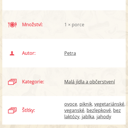
Množství:
1 × porce
Autor:
Petra
Kategorie:
Malá jídla a občerstvení
ovoce
piknik
vegetariánské
Štítky:
veganské
bezlepkové
bez
laktózy
jablka
jahody