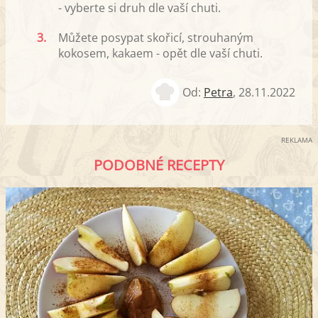
- vyberte si druh dle vaší chuti.
3.
Můžete posypat skořicí, strouhaným
kokosem, kakaem - opět dle vaší chuti.
Od:
Petra
,
28.11.2022
REKLAMA
PODOBNÉ RECEPTY