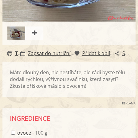
Tisk
Zapsat do nutričního diáře
Přidat k oblíbeným
Sdílet
Máte dlouhý den, nic nestíháte, ale rádi byste tělu
dodali rychlou, výživnou svačinku, která zasytí?
Zkuste oříškové máslo s ovocem!
REKLAMA
INGREDIENCE
ovoce
- 100 g