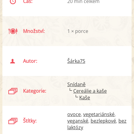
Čas:
20 min celkem
Množství:
1 × porce
Autor:
Šárka75
Snídaně
Kategorie:
Cereálie a kaše
Kaše
ovoce
vegetariánské
Štítky:
veganské
bezlepkové
bez
laktózy