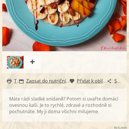
Tisk
Zapsat do nutričního diáře
Přidat k oblíbeným
Sdílet
Máte rádi sladké snídaně? Potom si uvařte domácí
ovesnou kaši. Je to rychlé, zdravé a rozhodně si
pochutnáte. My ji doma všichni milujeme.
REKLAMA