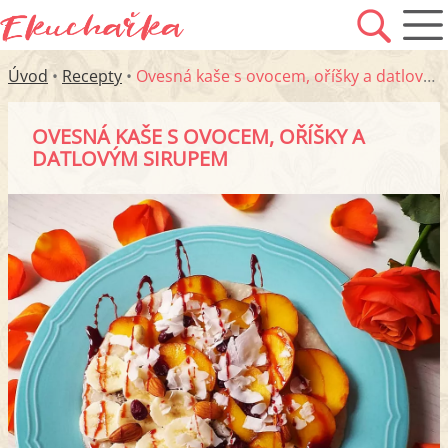
Úvod
•
Recepty
•
Ovesná kaše s ovocem, oříšky a datlovým sirupem
OVESNÁ KAŠE S OVOCEM, OŘÍŠKY A
DATLOVÝM SIRUPEM