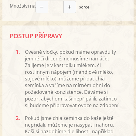
Množství na
−
+
porce
POSTUP PŘÍPRAVY
1.
Ovesné vločky, pokud máme opravdu ty
jemné či drcené, nemusíme namáčet.
Zalijeme je v kastrolku mlékem, či
rostlinným nápojem (mandlové mléko,
sojové mléko), můžeme přidat chia
semínka a vaříme na mírném ohni do
požadované konzistence. Dáváme si
pozor, abychom kaši nepřipálili, zatímco
si budeme připravovat ovoce na zdobení.
2.
Pokud jsme chia semínka do kaše ještě
nepřidali, můžeme je nasypat i nahoru.
Kaši si nazdobíme dle libosti, například