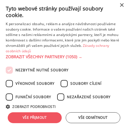
z toho cukr
27.42 g
×
Tyto webové stránky používají soubory
cookie.
Tuk
8.31 g
K personalizaci obsahu, reklam a analýze návštěvnosti používáme
z toho nas. mastné kyseliny
3.07 g
soubory cookie. Informace o vašem používání našich stránek také
sdílíme s našimi reklamními a analytickými partnery, kteří je mohou
kombinovat s dalšími informacemi, které jste jim poskytli nebo které
shromáždili při vašem používání jejich služeb.
Zásady ochrany
Detailní rozpis
osobních údajů
ZOBRAZIT VŠECHNY PARTNERY
(1050) →
REKLAMA
NEZBYTNĚ NUTNÉ SOUBORY
PODMÍNKY UŽITÍ
ZÁSADY OCHRANY OSOBNÍCH ÚDAJŮ
KONTAKT
VÝKONOVÉ SOUBORY
SOUBORY CÍLENÍ
NASTAVENÍ COOKIES
FUNKČNÍ SOUBORY
NEZAŘAZENÉ SOUBORY
© 2003-2026 ekucharka.cz
, ISSN 2694-6866, jakékoli veřejné šíření obsahu
ZOBRAZIT PODROBNOSTI
tohoto serveru je bez písemného souhlasu provozovatele zakázáno.
Design: Eva Roverová
VŠE PŘIJMOUT
VŠE ODMÍTNOUT