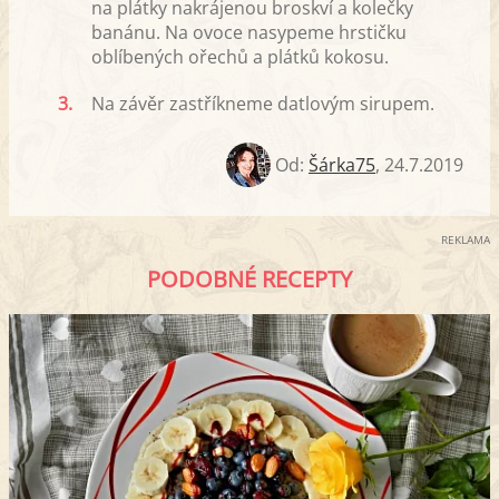
na plátky nakrájenou broskví a kolečky
banánu. Na ovoce nasypeme hrstičku
oblíbených ořechů a plátků kokosu.
3.
Na závěr zastříkneme datlovým sirupem.
Od:
Šárka75
,
24.7.2019
REKLAMA
PODOBNÉ RECEPTY