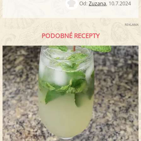
Od:
Zuzana
,
10.7.2024
REKLAMA
PODOBNÉ RECEPTY