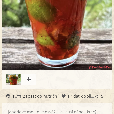
Tisk
Zapsat do nutričního diáře
Přidat k oblíbeným
Sdílet
Jahodové mojito je osvěžující letní nápoj, který