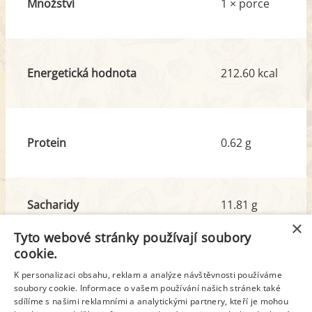
Množství
1 × porce
Energetická hodnota
212.60 kcal
Protein
0.62 g
Sacharidy
11.81 g
z toho cukr
9.71 g
×
Tyto webové stránky používají soubory
cookie.
Tuk
0.24 g
K personalizaci obsahu, reklam a analýze návštěvnosti používáme
soubory cookie. Informace o vašem používání našich stránek také
z toho nas. mastné kyseliny
0.02 g
sdílíme s našimi reklamními a analytickými partnery, kteří je mohou