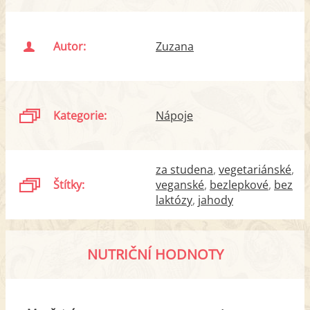
Autor:
Zuzana
Kategorie:
Nápoje
za studena
vegetariánské
Štítky:
veganské
bezlepkové
bez
laktózy
jahody
NUTRIČNÍ HODNOTY