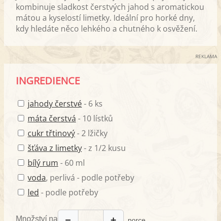
kombinuje sladkost čerstvých jahod s aromatickou
mátou a kyselostí limetky. Ideální pro horké dny,
kdy hledáte něco lehkého a chutného k osvěžení.
REKLAMA
INGREDIENCE
jahody čerstvé
- 6 ks
máta čerstvá
- 10 lístků
cukr třtinový
- 2 lžičky
šťáva z limetky
- z 1/2 kusu
bílý rum
- 60 ml
voda
, perlivá - podle potřeby
led
- podle potřeby
Množství na
−
+
porce