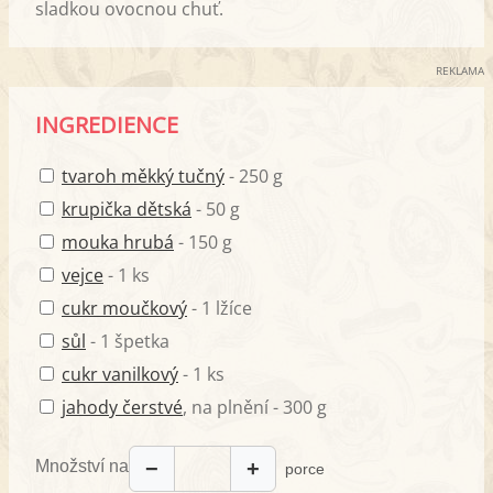
sladkou ovocnou chuť.
REKLAMA
INGREDIENCE
tvaroh měkký tučný
- 250 g
krupička dětská
- 50 g
mouka hrubá
- 150 g
vejce
- 1 ks
cukr moučkový
- 1 lžíce
sůl
- 1 špetka
cukr vanilkový
- 1 ks
jahody čerstvé
, na plnění - 300 g
Množství na
−
+
porce