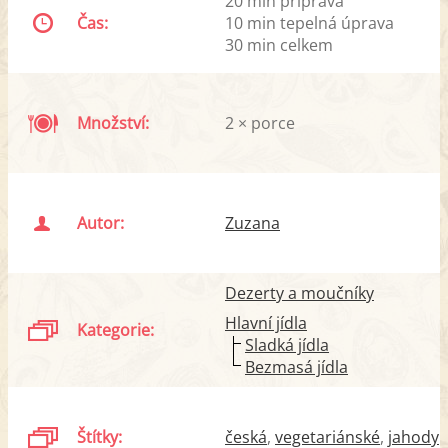
20 min příprava
Čas:
10 min tepelná úprava
30 min celkem
Množství:
2 × porce
Autor:
Zuzana
Dezerty a moučníky
Hlavní jídla
Kategorie:
Sladká jídla
Bezmasá jídla
Štítky:
česká
vegetariánské
jahody