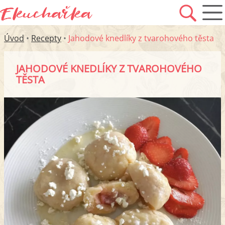
Úvod
•
Recepty
•
Jahodové knedlíky z tvarohového těsta
JAHODOVÉ KNEDLÍKY Z TVAROHOVÉHO
TĚSTA