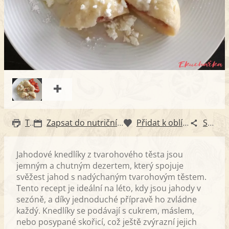
Tisk
Zapsat do nutričního diáře
Přidat k oblíbeným
Sdílet
Jahodové knedlíky z tvarohového těsta jsou
jemným a chutným dezertem, který spojuje
svěžest jahod s nadýchaným tvarohovým těstem.
Tento recept je ideální na léto, kdy jsou jahody v
sezóně, a díky jednoduché přípravě ho zvládne
každý. Knedlíky se podávají s cukrem, máslem,
nebo posypané skořicí, což ještě zvýrazní jejich