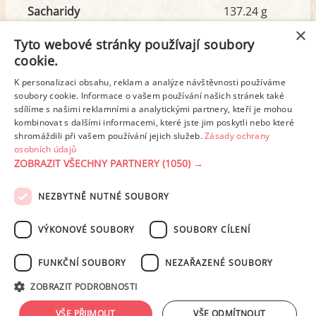
Sacharidy
137.24 g
z toho cukr
64.38 g
×
Tyto webové stránky používají soubory
cookie.
Tuk
18.54 g
K personalizaci obsahu, reklam a analýze návštěvnosti používáme
soubory cookie. Informace o vašem používání našich stránek také
z toho nas. mastné kyseliny
10.36 g
sdílíme s našimi reklamními a analytickými partnery, kteří je mohou
kombinovat s dalšími informacemi, které jste jim poskytli nebo které
shromáždili při vašem používání jejich služeb.
Zásady ochrany
Detailní rozpis
osobních údajů
ZOBRAZIT VŠECHNY PARTNERY
(1050) →
REKLAMA
NEZBYTNĚ NUTNÉ SOUBORY
PODMÍNKY UŽITÍ
ZÁSADY OCHRANY OSOBNÍCH ÚDAJŮ
KONTAKT
VÝKONOVÉ SOUBORY
SOUBORY CÍLENÍ
NASTAVENÍ COOKIES
FUNKČNÍ SOUBORY
NEZAŘAZENÉ SOUBORY
© 2003-2026 ekucharka.cz
, ISSN 2694-6866, jakékoli veřejné šíření obsahu
ZOBRAZIT PODROBNOSTI
tohoto serveru je bez písemného souhlasu provozovatele zakázáno.
Design: Eva Roverová
VŠE PŘIJMOUT
VŠE ODMÍTNOUT