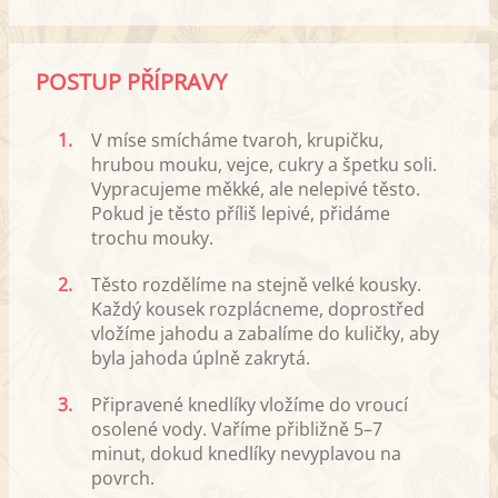
POSTUP PŘÍPRAVY
1.
V míse smícháme tvaroh, krupičku,
hrubou mouku, vejce, cukry a špetku soli.
Vypracujeme měkké, ale nelepivé těsto.
Pokud je těsto příliš lepivé, přidáme
trochu mouky.
2.
Těsto rozdělíme na stejně velké kousky.
Každý kousek rozplácneme, doprostřed
vložíme jahodu a zabalíme do kuličky, aby
byla jahoda úplně zakrytá.
3.
Připravené knedlíky vložíme do vroucí
osolené vody. Vaříme přibližně 5–7
minut, dokud knedlíky nevyplavou na
povrch.