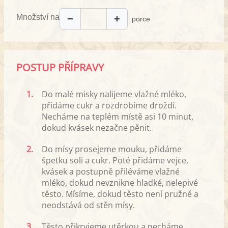
Množství na
−
+
porce
POSTUP PŘÍPRAVY
1.
Do malé misky nalijeme vlažné mléko,
přidáme cukr a rozdrobíme droždí.
Necháme na teplém místě asi 10 minut,
dokud kvásek nezačne pěnit.
2.
Do mísy prosejeme mouku, přidáme
špetku soli a cukr. Poté přidáme vejce,
kvásek a postupně přiléváme vlažné
mléko, dokud nevznikne hladké, nelepivé
těsto. Mísíme, dokud těsto není pružné a
neodstává od stěn mísy.
3.
Těsto přikryjeme utěrkou a necháme