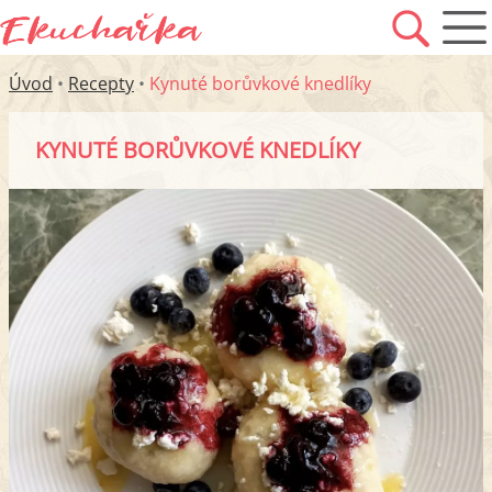
Úvod
•
Recepty
•
Kynuté borůvkové knedlíky
KYNUTÉ BORŮVKOVÉ KNEDLÍKY