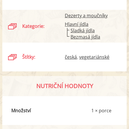
Dezerty a moučníky
Hlavní jídla
Kategorie:
Sladká jídla
Bezmasá jídla
Štítky:
česká
vegetariánské
NUTRIČNÍ HODNOTY
Množství
1 × porce