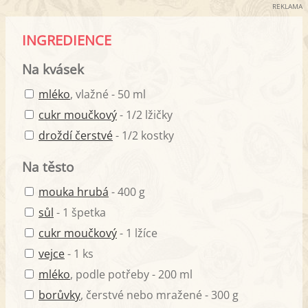
REKLAMA
INGREDIENCE
Na kvásek
mléko
, vlažné - 50 ml
cukr moučkový
- 1/2 lžičky
droždí čerstvé
- 1/2 kostky
Na těsto
mouka hrubá
- 400 g
sůl
- 1 špetka
cukr moučkový
- 1 lžíce
vejce
- 1 ks
mléko
, podle potřeby - 200 ml
borůvky
, čerstvé nebo mražené - 300 g