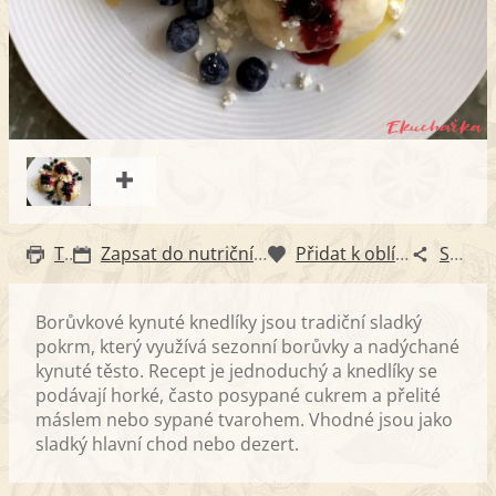
Tisk
Zapsat do nutričního diáře
Přidat k oblíbeným
Sdílet
Borůvkové kynuté knedlíky jsou tradiční sladký
pokrm, který využívá sezonní borůvky a nadýchané
kynuté těsto. Recept je jednoduchý a knedlíky se
podávají horké, často posypané cukrem a přelité
máslem nebo sypané tvarohem. Vhodné jsou jako
sladký hlavní chod nebo dezert.