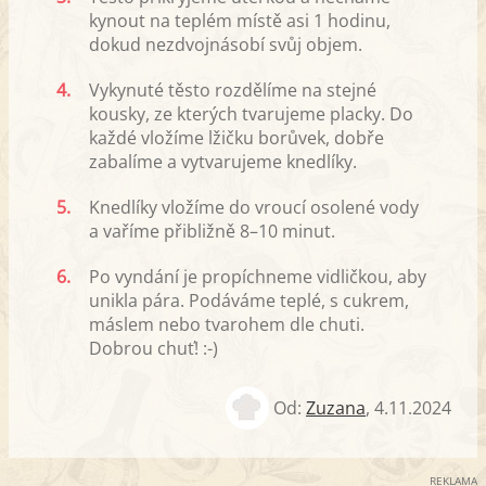
kynout na teplém místě asi 1 hodinu,
dokud nezdvojnásobí svůj objem.
4.
Vykynuté těsto rozdělíme na stejné
kousky, ze kterých tvarujeme placky. Do
každé vložíme lžičku borůvek, dobře
zabalíme a vytvarujeme knedlíky.
5.
Knedlíky vložíme do vroucí osolené vody
a vaříme přibližně 8–10 minut.
6.
Po vyndání je propíchneme vidličkou, aby
unikla pára. Podáváme teplé, s cukrem,
máslem nebo tvarohem dle chuti.
Dobrou chuť! :-)
Od:
Zuzana
,
4.11.2024
REKLAMA