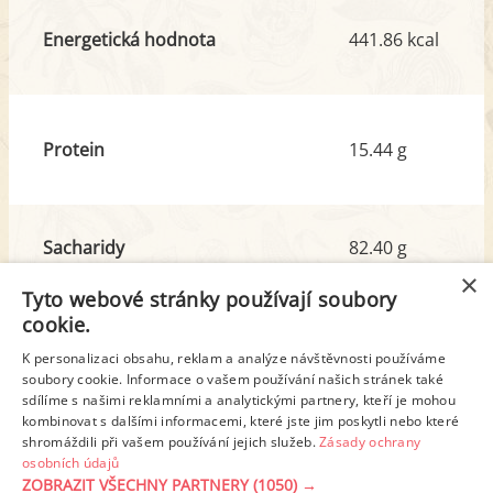
Energetická hodnota
441.86 kcal
Protein
15.44 g
Sacharidy
82.40 g
z toho cukr
10.73 g
×
Tyto webové stránky používají soubory
cookie.
Tuk
4.29 g
K personalizaci obsahu, reklam a analýze návštěvnosti používáme
z toho nas. mastné kyseliny
1.13 g
soubory cookie. Informace o vašem používání našich stránek také
sdílíme s našimi reklamními a analytickými partnery, kteří je mohou
kombinovat s dalšími informacemi, které jste jim poskytli nebo které
shromáždili při vašem používání jejich služeb.
Zásady ochrany
Detailní rozpis
osobních údajů
ZOBRAZIT VŠECHNY PARTNERY
(1050) →