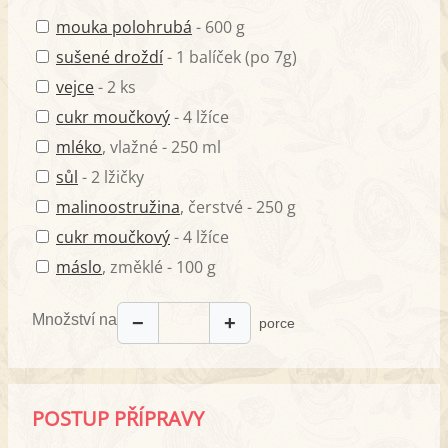
mouka polohrubá
- 600 g
sušené droždí
- 1 balíček (po 7g)
vejce
- 2 ks
cukr moučkový
- 4 lžíce
mléko
, vlažné - 250 ml
sůl
- 2 lžičky
malinoostružina
, čerstvé - 250 g
cukr moučkový
- 4 lžíce
máslo
, změklé - 100 g
Množství na
−
+
porce
POSTUP PŘÍPRAVY