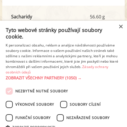
Sacharidy
56.60 g
z toho cukr
8.73 g
×
Tyto webové stránky používají soubory
cookie.
Tuk
10.02 g
K personalizaci obsahu, reklam a analýze návštěvnosti používáme
z toho nas. mastné kyseliny
5.72 g
soubory cookie. Informace o vašem používání našich stránek také
sdílíme s našimi reklamními a analytickými partnery, kteří je mohou
kombinovat s dalšími informacemi, které jste jim poskytli nebo které
shromáždili při vašem používání jejich služeb.
Zásady ochrany
Detailní rozpis
osobních údajů
ZOBRAZIT VŠECHNY PARTNERY
(1050) →
REKLAMA
NEZBYTNĚ NUTNÉ SOUBORY
PODMÍNKY UŽITÍ
ZÁSADY OCHRANY OSOBNÍCH ÚDAJŮ
KONTAKT
VÝKONOVÉ SOUBORY
SOUBORY CÍLENÍ
NASTAVENÍ COOKIES
FUNKČNÍ SOUBORY
NEZAŘAZENÉ SOUBORY
© 2003-2026 ekucharka.cz
, ISSN 2694-6866, jakékoli veřejné šíření obsahu