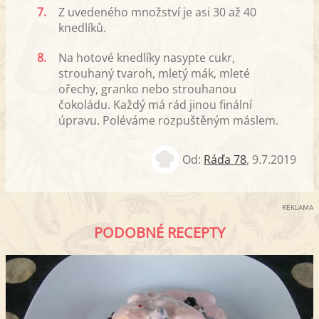
7.
Z uvedeného množství je asi 30 až 40
knedlíků.
8.
Na hotové knedlíky nasypte cukr,
strouhaný tvaroh, mletý mák, mleté
ořechy, granko nebo strouhanou
čokoládu. Každý má rád jinou finální
úpravu. Poléváme rozpuštěným máslem.
Od:
Ráďa 78
,
9.7.2019
REKLAMA
PODOBNÉ RECEPTY