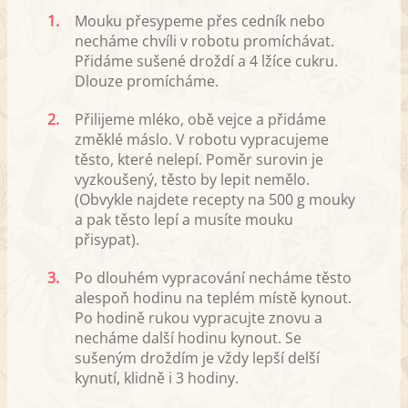
1.
Mouku přesypeme přes cedník nebo
necháme chvíli v robotu promíchávat.
Přidáme sušené droždí a 4 lžíce cukru.
Dlouze promícháme.
2.
Přilijeme mléko, obě vejce a přidáme
změklé máslo. V robotu vypracujeme
těsto, které nelepí. Poměr surovin je
vyzkoušený, těsto by lepit nemělo.
(Obvykle najdete recepty na 500 g mouky
a pak těsto lepí a musíte mouku
přisypat).
3.
Po dlouhém vypracování necháme těsto
alespoň hodinu na teplém místě kynout.
Po hodině rukou vypracujte znovu a
necháme další hodinu kynout. Se
sušeným droždím je vždy lepší delší
kynutí, klidně i 3 hodiny.