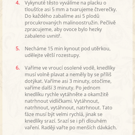
4.
Vykynuté těsto vyválíme na placku o
tloušťce asi 5 mm a tvarujeme čtverečky.
Do každého zabalíme asi 5 plodů
procukrovaných malinoostružin. Pečlivě
zpracujeme, aby ovoce bylo hezky
zabaleno uvnitř.
5.
Necháme 15 min kynout pod utěrkou,
udělejte větší rozestupy.
6.
Vaříme ve vroucí osolené vodě, knedlíky
musí volně plavat a neměly by se příliš
dotýkat. Vaříme asi 3 minuty, otočíme,
vaříme další 3 minuty. Po jednom
knedlíku rychle vytáhněte a okamžitě
natrhnout vidličkami. Vytáhnout,
natrhnout, vytáhnout, natrhnout. Tato
fáze musí být velmi rychlá, jinak se
knedlíky srazí. Srazí se i při dlouhém
vaření. Raději vařte po menších dávkách.