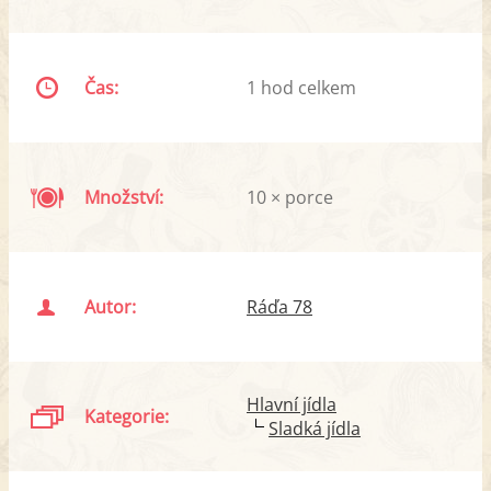
Čas:
1 hod celkem
Množství:
10 × porce
Autor:
Ráďa 78
Hlavní jídla
Kategorie:
Sladká jídla