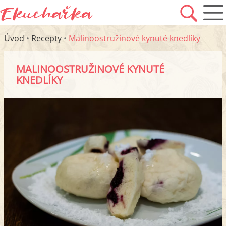
Úvod
•
Recepty
•
Malinoostružinové kynuté knedlíky
MALINOOSTRUŽINOVÉ KYNUTÉ
KNEDLÍKY