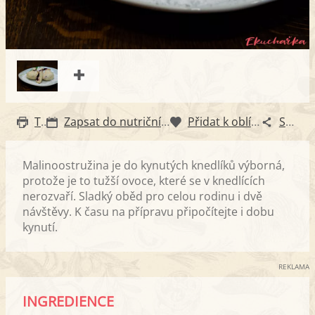
Tisk
Zapsat do nutričního diáře
Přidat k oblíbeným
Sdílet
Malinoostružina je do kynutých knedlíků výborná,
protože je to tužší ovoce, které se v knedlících
nerozvaří. Sladký oběd pro celou rodinu i dvě
návštěvy. K času na přípravu připočítejte i dobu
kynutí.
REKLAMA
INGREDIENCE