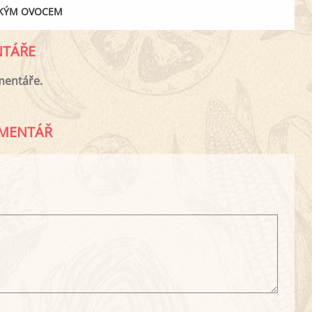
RKÝM OVOCEM
TÁŘE
mentáře.
MENTÁŘ