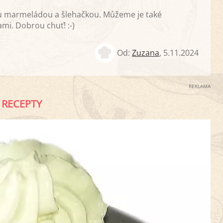
ou marmeládou a šlehačkou. Můžeme je také
i. Dobrou chuť! :-)
Od:
Zuzana
,
5.11.2024
REKLAMA
RECEPTY