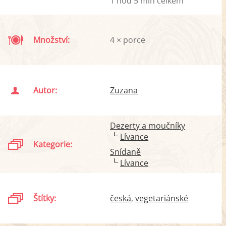
1 hod 5 min celkem
Množství:
4 × porce
Autor:
Zuzana
Dezerty a moučníky
Lívance
Kategorie:
Snídaně
Lívance
Štítky:
česká
vegetariánské