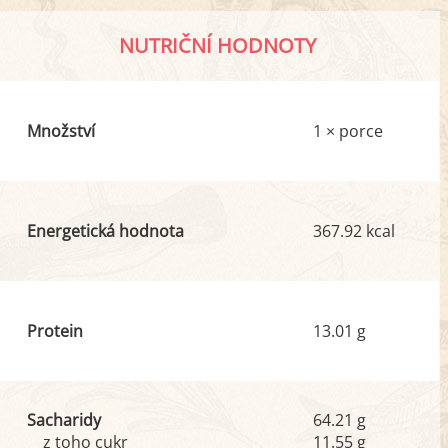
NUTRIČNÍ HODNOTY
Množství
1 × porce
Energetická hodnota
367.92 kcal
Protein
13.01 g
Sacharidy
64.21 g
z toho cukr
11.55 g