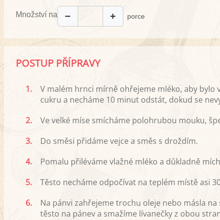
Množství na
−
+
porce
POSTUP PŘÍPRAVY
1.
V malém hrnci mírně ohřejeme mléko, aby bylo vl
cukru a necháme 10 minut odstát, dokud se nevy
2.
Ve velké míse smícháme polohrubou mouku, špet
3.
Do směsi přidáme vejce a směs s droždím.
4.
Pomalu přiléváme vlažné mléko a důkladně mích
5.
Těsto necháme odpočívat na teplém místě asi 30
6.
Na pánvi zahřejeme trochu oleje nebo másla na
těsto na pánev a smažíme lívanečky z obou stran