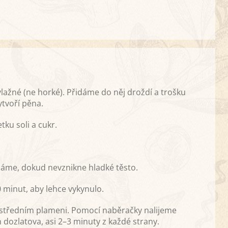
ažné (ne horké). Přidáme do něj droždí a trošku
tvoří pěna.
ku soli a cukr.
áme, dokud nevznikne hladké těsto.
 minut, aby lehce vykynulo.
 středním plameni. Pomocí naběračky nalijeme
 dozlatova, asi 2–3 minuty z každé strany.