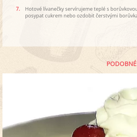
7.
Hotové lívanečky servírujeme teplé s borůvkov
posypat cukrem nebo ozdobit čerstvými borůvkam
PODOBNÉ 