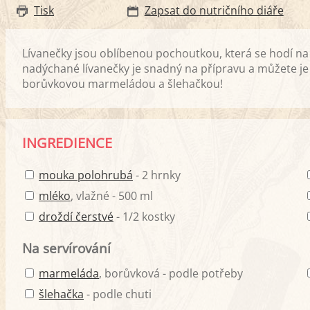
Tisk
Zapsat do nutričního diáře
Lívanečky jsou oblíbenou pochoutkou, která se hodí na
nadýchané lívanečky je snadný na přípravu a můžete je
borůvkovou marmeládou a šlehačkou!
INGREDIENCE
mouka polohrubá
- 2 hrnky
mléko
, vlažné - 500 ml
droždí čerstvé
- 1/2 kostky
Na servírování
marmeláda
, borůvková - podle potřeby
šlehačka
- podle chuti