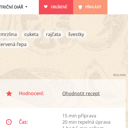
TRIČNÍ DIÁŘ
OBLÍBENÉ
PŘIHLÁSIT
zmrzlina
cuketa
rajčata
švestky
červená řepa
REKLAMA
Hodnocení:
Ohodnotit recept
15 min příprava
Čas:
20 min tepelná úprava