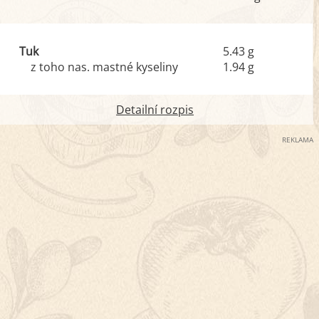
Tuk
5.43 g
z toho nas. mastné kyseliny
1.94 g
Detailní rozpis
REKLAMA