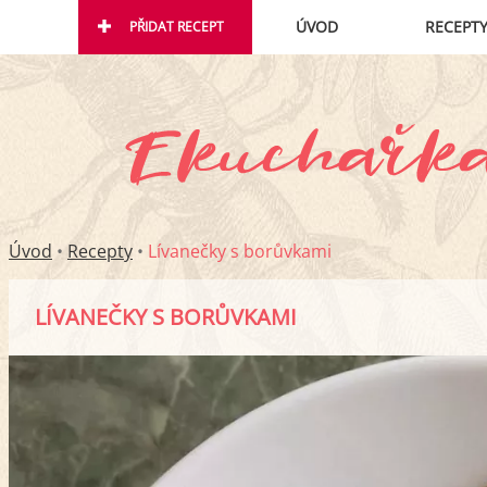
ÚVOD
RECEPT
PŘIDAT RECEPT
Úvod
•
Recepty
•
Lívanečky s borůvkami
LÍVANEČKY S BORŮVKAMI