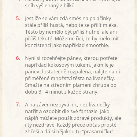
sníh vyšlehaný z bílků.
5.
Jestliže se vám zdá směs na palačinky
stále příliš hustá, nebojte se přilít mléka.
Těsto by nemělo být příliš hutné, ale ani
příliš tekuté. Můžeme říci, že by mělo mít
konzistenci jako například smoothie.
6.
Nyní si rozehřejte pánev, kterou potřete
například kokosovým tukem. Jakmile je
pánev dostatečně rozpálená, nalijte na ni
přiměřené množství těsta na lívanečky.
Smažte na středním plameni zhruba po
dobu 3 - 4 minut z každé strany.
7.
A na závěr nezbývá nic, než lívanečky
natřít a ozdobit dle své fantazie. Jako
náplň můžete použít zdravé produkty, ale
i ty nezdravé. Každý přece občas prostě
zhřeší a dá si nějakou tu "prasárničku".