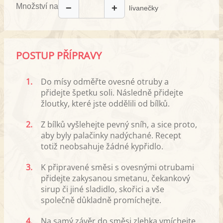
Množství na
−
+
lívanečky
POSTUP PŘÍPRAVY
1.
Do mísy odměřte ovesné otruby a
přidejte špetku soli. Následně přidejte
žloutky, které jste oddělili od bílků.
2.
Z bílků vyšlehejte pevný sníh, a sice proto,
aby byly palačinky nadýchané. Recept
totiž neobsahuje žádné kypřidlo.
3.
K připravené směsi s ovesnými otrubami
přidejte zakysanou smetanu, čekankový
sirup či jiné sladidlo, skořici a vše
společně důkladně promíchejte.
4.
Na samý závěr do směsi zlehka vmíchejte