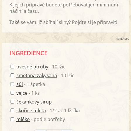
K jejich přípravě budete potřebovat jen minimum
náčiní a času.
Také se vám již sbíhají sliny? Pojďte si je připravit!
REKLAMA
INGREDIENCE
ovesné otruby
- 10 lžic
smetana zakysaná
- 10 lžic
sůl
- 1 špetka
vejce
- 1 ks
čekankový sirup
skořice mletá
- 1/2 až 1 lžička
mléko
- podle potřeby