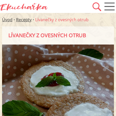
Úvod
•
Recepty
•
Lívanečky z ovesných otrub
LÍVANEČKY Z OVESNÝCH OTRUB