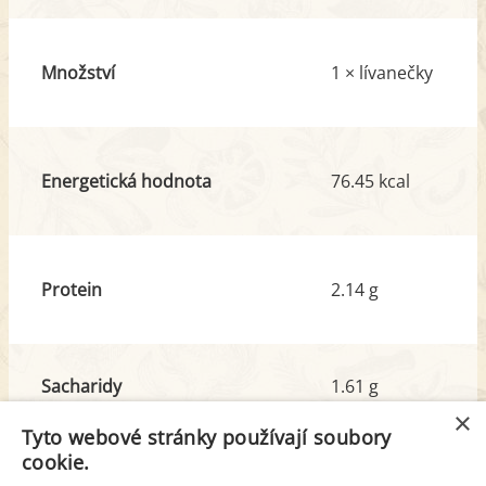
Množství
1 × lívanečky
Energetická hodnota
76.45 kcal
Protein
2.14 g
Sacharidy
1.61 g
z toho cukr
1.09 g
×
Tyto webové stránky používají soubory
cookie.