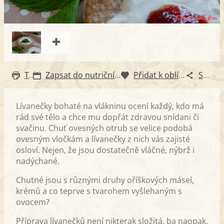
Tisk
Zapsat do nutričního diáře
Přidat k oblíbeným
Sdílet
Lívanečky bohaté na vlákninu ocení každý, kdo má
rád své tělo a chce mu dopřát zdravou snídani či
svačinu. Chuť ovesných otrub se velice podobá
ovesným vločkám a lívanečky z nich vás zajisté
osloví. Nejen, že jsou dostatečně vláčné, nýbrž i
nadýchané.
Chutné jsou s různými druhy oříškových másel,
krémů a co teprve s tvarohem vyšlehaným s
ovocem?
Příprava lívanečků není nikterak složitá, ba naopak.