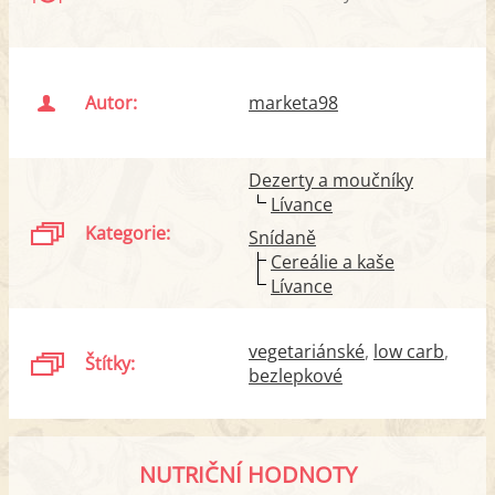
Autor:
marketa98
Dezerty a moučníky
Lívance
Kategorie:
Snídaně
Cereálie a kaše
Lívance
vegetariánské
low carb
Štítky:
bezlepkové
NUTRIČNÍ HODNOTY