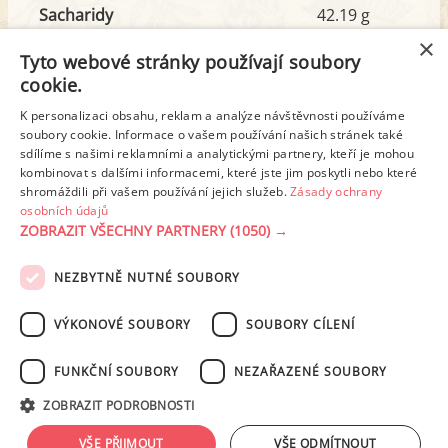
Sacharidy
42.19 g
z toho cukr
17.30 g
×
Tyto webové stránky používají soubory
cookie.
Tuk
13.24 g
K personalizaci obsahu, reklam a analýze návštěvnosti používáme
z toho nas. mastné kyseliny
4.07 g
soubory cookie. Informace o vašem používání našich stránek také
sdílíme s našimi reklamními a analytickými partnery, kteří je mohou
kombinovat s dalšími informacemi, které jste jim poskytli nebo které
shromáždili při vašem používání jejich služeb.
Zásady ochrany
Detailní rozpis
osobních údajů
ZOBRAZIT VŠECHNY PARTNERY
(1050) →
REKLAMA
NEZBYTNĚ NUTNÉ SOUBORY
PODMÍNKY UŽITÍ
ZÁSADY OCHRANY OSOBNÍCH ÚDAJŮ
KONTAKT
VÝKONOVÉ SOUBORY
SOUBORY CÍLENÍ
NASTAVENÍ COOKIES
FUNKČNÍ SOUBORY
NEZAŘAZENÉ SOUBORY
© 2003-2026 ekucharka.cz
, ISSN 2694-6866, jakékoli veřejné šíření obsahu
ZOBRAZIT PODROBNOSTI
tohoto serveru je bez písemného souhlasu provozovatele zakázáno.
Design: Eva Roverová
VŠE PŘIJMOUT
VŠE ODMÍTNOUT