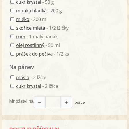
cukr krystal
- 50 g
mouka hladká
- 200 g
mléko
- 200 ml
skořice mletá
- 1/2 lžičky
rum
- 1 malý panák
olej rostlinný
- 50 ml
prášek do pečiva
- 1/2 ks
Na pánev
máslo
- 2 lžíce
cukr krystal
- 2 lžíce
Množství na
−
+
porce