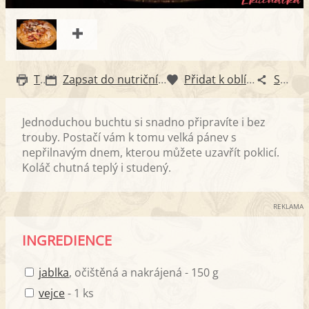
Tisk
Zapsat do nutričního diáře
Přidat k oblíbeným
Sdílet
Jednoduchou buchtu si snadno připravíte i bez
trouby. Postačí vám k tomu velká pánev s
nepřilnavým dnem, kterou můžete uzavřít poklicí.
Koláč chutná teplý i studený.
REKLAMA
INGREDIENCE
jablka
, očištěná a nakrájená - 150 g
vejce
- 1 ks