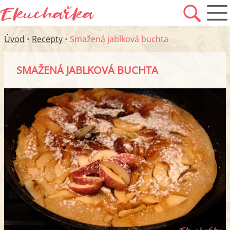
Úvod
•
Recepty
•
Smažená jablková buchta
SMAŽENÁ JABLKOVÁ BUCHTA