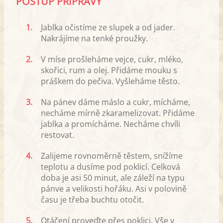
POSTUP PŘÍPRAVY
1.
Jablka očistíme ze slupek a od jader.
Nakrájíme na tenké proužky.
2.
V míse prošleháme vejce, cukr, mléko,
skořici, rum a olej. Přidáme mouku s
práškem do pečiva. Vyšleháme těsto.
3.
Na pánev dáme máslo a cukr, mícháme,
necháme mírně zkaramelizovat. Přidáme
jablka a promícháme. Necháme chvíli
restovat.
4.
Zalijeme rovnoměrně těstem, snížíme
teplotu a dusíme pod poklicí. Celková
doba je asi 50 minut, ale záleží na typu
pánve a velikosti hořáku. Asi v polovině
času je třeba buchtu otočit.
5.
Otáčení proveďte přes poklici. Vše v