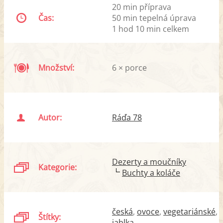
20 min příprava
Čas:
50 min tepelná úprava
1 hod 10 min celkem
Množství:
6 × porce
Autor:
Ráďa 78
Dezerty a moučníky
Kategorie:
Buchty a koláče
česká
ovoce
vegetariánské
Štítky:
jablka