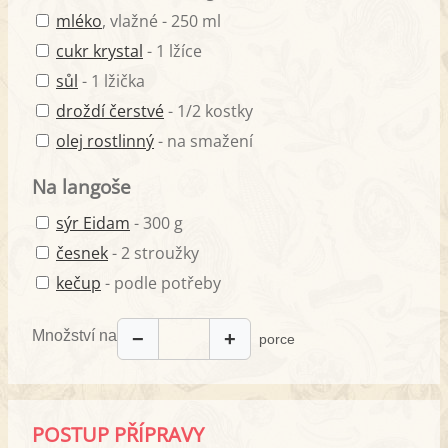
mléko
, vlažné - 250 ml
cukr krystal
- 1 lžíce
sůl
- 1 lžička
droždí čerstvé
- 1/2 kostky
olej rostlinný
- na smažení
Na langoše
sýr Eidam
- 300 g
česnek
- 2 stroužky
kečup
- podle potřeby
Množství na
−
+
porce
POSTUP PŘÍPRAVY