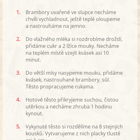
1.
Brambory uvařené ve slupce necháme
chvíli vychladnout, ještě teplé oloupeme
a nastrouháme na jemno.
2.
Do vlažného mléka si rozdrobíme droždí,
přidáme cukr a 2 lžíce mouky. Necháme
na teplém místě vzejít kvásek asi 10
minut.
3.
Do větší mísy nasypeme mouku, přidáme
kvásek, nastrouhané brambory, sůl.
Těsto propracujeme rukama.
4.
Hotové těsto přikryjeme suchou, čistou
utěrkou a necháme zhruba 1 hodinu
kynout.
5.
Vykynuté těsto si rozdělíme na 8 stejných
kousků. Vytvarujeme z nich placky tlusté