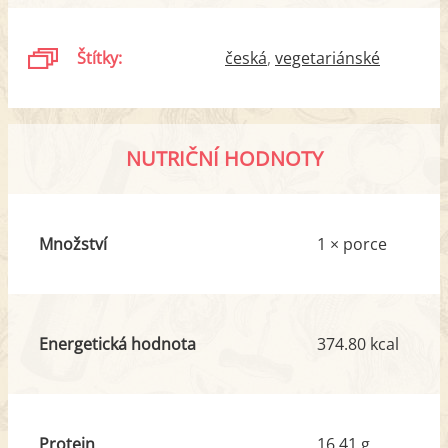
Štítky:
česká
vegetariánské
NUTRIČNÍ HODNOTY
Množství
1 × porce
Energetická hodnota
374.80 kcal
Protein
16.41 g