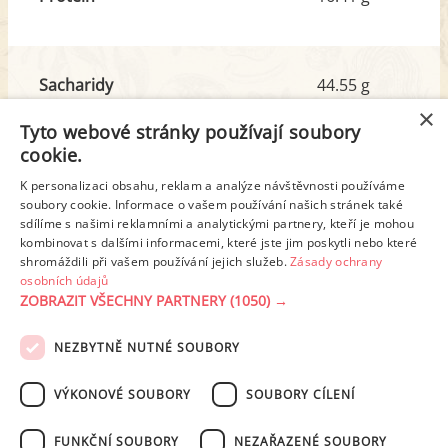
Sacharidy
44.55 g
z toho cukr
3.47 g
×
Tyto webové stránky používají soubory
cookie.
Tuk
13.63 g
K personalizaci obsahu, reklam a analýze návštěvnosti používáme
z toho nas. mastné kyseliny
7.61 g
soubory cookie. Informace o vašem používání našich stránek také
sdílíme s našimi reklamními a analytickými partnery, kteří je mohou
kombinovat s dalšími informacemi, které jste jim poskytli nebo které
shromáždili při vašem používání jejich služeb.
Zásady ochrany
Detailní rozpis
osobních údajů
ZOBRAZIT VŠECHNY PARTNERY
(1050) →
REKLAMA
NEZBYTNĚ NUTNÉ SOUBORY
PODMÍNKY UŽITÍ
ZÁSADY OCHRANY OSOBNÍCH ÚDAJŮ
KONTAKT
VÝKONOVÉ SOUBORY
SOUBORY CÍLENÍ
NASTAVENÍ COOKIES
FUNKČNÍ SOUBORY
NEZAŘAZENÉ SOUBORY