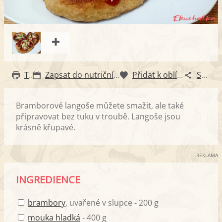
Tisk
Zapsat do nutričního diáře
Přidat k oblíbeným
Sdílet
Bramborové langoše můžete smažit, ale také
připravovat bez tuku v troubě. Langoše jsou
krásně křupavé.
REKLAMA
INGREDIENCE
brambory
, uvařené v slupce - 200 g
mouka hladká
- 400 g