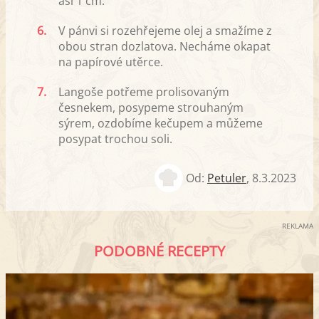
asi 1 cm.
6.
V pánvi si rozehřejeme olej a smažíme z
obou stran dozlatova. Necháme okapat
na papírové utěrce.
7.
Langoše potřeme prolisovaným
česnekem, posypeme strouhaným
sýrem, ozdobíme kečupem a můžeme
posypat trochou soli.
Od:
Petuler
,
8.3.2023
REKLAMA
PODOBNÉ RECEPTY