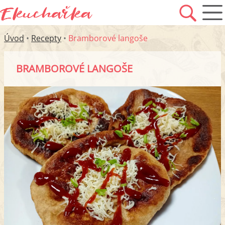
Úvod
•
Recepty
•
Bramborové langoše
BRAMBOROVÉ LANGOŠE