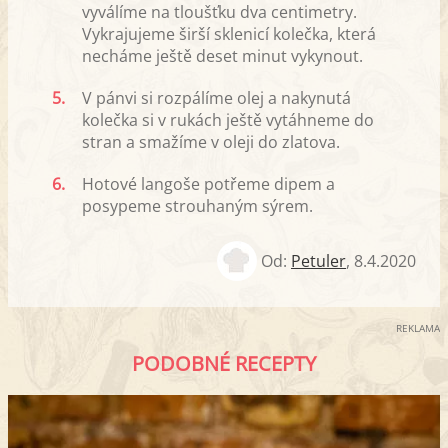
vyválíme na tloušťku dva centimetry.
Vykrajujeme širší sklenicí kolečka, která
necháme ještě deset minut vykynout.
5.
V pánvi si rozpálíme olej a nakynutá
kolečka si v rukách ještě vytáhneme do
stran a smažíme v oleji do zlatova.
6.
Hotové langoše potřeme dipem a
posypeme strouhaným sýrem.
Od:
Petuler
,
8.4.2020
REKLAMA
PODOBNÉ RECEPTY