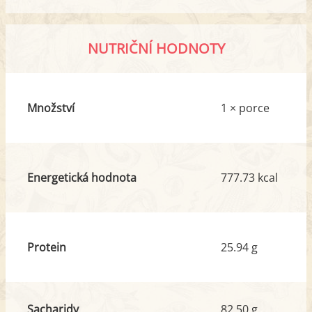
NUTRIČNÍ HODNOTY
Množství
1 × porce
Energetická hodnota
777.73 kcal
Protein
25.94 g
Sacharidy
82.50 g