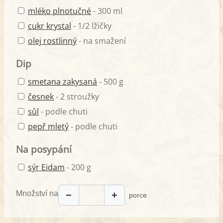
mléko plnotučné
- 300 ml
cukr krystal
- 1/2 lžičky
olej rostlinný
- na smažení
Dip
smetana zakysaná
- 500 g
česnek
- 2 stroužky
sůl
- podle chuti
pepř mletý
- podle chuti
Na posypání
sýr Eidam
- 200 g
Množství na
−
+
porce