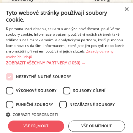
z toho cukr
7.15 g
×
Tyto webové stránky používají soubory
cookie.
Tuk
36.66 g
K personalizaci obsahu, reklam a analýze návštěvnosti používáme
z toho nas. mastné kyseliny
19.29 g
soubory cookie. Informace o vašem používání našich stránek také
sdílíme s našimi reklamními a analytickými partnery, kteří je mohou
kombinovat s dalšími informacemi, které jste jim poskytli nebo které
shromáždili při vašem používání jejich služeb.
Zásady ochrany
Detailní rozpis
osobních údajů
ZOBRAZIT VŠECHNY PARTNERY
(1050) →
REKLAMA
NEZBYTNĚ NUTNÉ SOUBORY
PODMÍNKY UŽITÍ
ZÁSADY OCHRANY OSOBNÍCH ÚDAJŮ
KONTAKT
VÝKONOVÉ SOUBORY
SOUBORY CÍLENÍ
NASTAVENÍ COOKIES
FUNKČNÍ SOUBORY
NEZAŘAZENÉ SOUBORY
© 2003-2026 ekucharka.cz
, ISSN 2694-6866, jakékoli veřejné šíření obsahu
ZOBRAZIT PODROBNOSTI
tohoto serveru je bez písemného souhlasu provozovatele zakázáno.
Design: Eva Roverová
VŠE PŘIJMOUT
VŠE ODMÍTNOUT