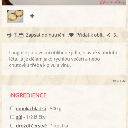
Tisk
Zapsat do nutričního diáře
Přidat k oblíbeným
Sdílet
Langoše jsou velmi oblíbené jídlo, hlavně v období
léta. Já je dělám jako rychlou večeři a nebo
chuťovku třeba k pivu a vínu.
REKLAMA
INGREDIENCE
mouka hladká
- 500 g
sůl
- 1/2 lžičky
droždí čerstvé
- 1 kostka