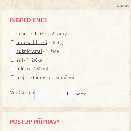
REKLAMA
INGREDIENCE
sušené droždí
- 2 lžičky
mouka hladká
- 300 g
cukr krystal
- 1 lžíce
sůl
- 1 lžička
mléko
- 150 ml
olej rostlinný
- na smažení
Množství na
−
+
porce
POSTUP PŘÍPRAVY