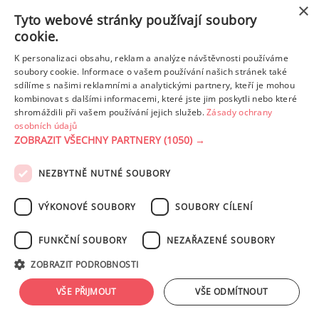
z toho cukr
3.46 g
×
Tyto webové stránky používají soubory
cookie.
Tuk
3.43 g
K personalizaci obsahu, reklam a analýze návštěvnosti používáme
z toho nas. mastné kyseliny
0.64 g
soubory cookie. Informace o vašem používání našich stránek také
sdílíme s našimi reklamními a analytickými partnery, kteří je mohou
kombinovat s dalšími informacemi, které jste jim poskytli nebo které
shromáždili při vašem používání jejich služeb.
Zásady ochrany
Detailní rozpis
osobních údajů
ZOBRAZIT VŠECHNY PARTNERY
(1050) →
REKLAMA
NEZBYTNĚ NUTNÉ SOUBORY
PODMÍNKY UŽITÍ
ZÁSADY OCHRANY OSOBNÍCH ÚDAJŮ
KONTAKT
VÝKONOVÉ SOUBORY
SOUBORY CÍLENÍ
NASTAVENÍ COOKIES
FUNKČNÍ SOUBORY
NEZAŘAZENÉ SOUBORY
© 2003-2026 ekucharka.cz
, ISSN 2694-6866, jakékoli veřejné šíření obsahu
ZOBRAZIT PODROBNOSTI
tohoto serveru je bez písemného souhlasu provozovatele zakázáno.
Design: Eva Roverová
VŠE PŘIJMOUT
VŠE ODMÍTNOUT