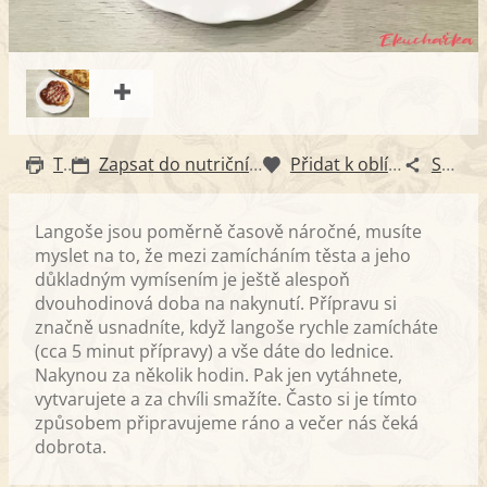
Tisk
Zapsat do nutričního diáře
Přidat k oblíbeným
Sdílet
Langoše jsou poměrně časově náročné, musíte
myslet na to, že mezi zamícháním těsta a jeho
důkladným vymísením je ještě alespoň
dvouhodinová doba na nakynutí. Přípravu si
značně usnadníte, když langoše rychle zamícháte
(cca 5 minut přípravy) a vše dáte do lednice.
Nakynou za několik hodin. Pak jen vytáhnete,
vytvarujete a za chvíli smažíte. Často si je tímto
způsobem připravujeme ráno a večer nás čeká
dobrota.