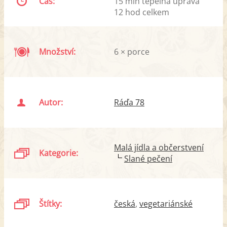
Čas:
15 min tepelná úprava
12 hod celkem
Množství:
6 × porce
Autor:
Ráďa 78
Malá jídla a občerstvení
Kategorie:
Slané pečení
Štítky:
česká
vegetariánské