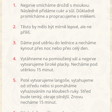
1.
Nejprve smícháme droždí s moukou.
Následně přidáme cukr a sůl. Důkladně
promícháme a propracujeme s mlékem.
2.
Těsto by mělo být mírně lepivé, ale ne
příliš.
3.
Dáme pod utěrku do lednice a necháme
kynout přes noc nebo přes celý den.
4.
Vytáhneme na pomoučený vál a nejprve
vytvarujeme široké placky. Necháme pod
utěrkou 15 minut.
5.
Poté vytvarujeme langoše, vytahujeme
od středu nebo si pomáháme
vyhazováním na kloubech ruky. Střed
bude tenký, okraje silnější. Znovu
necháme 15 minut.