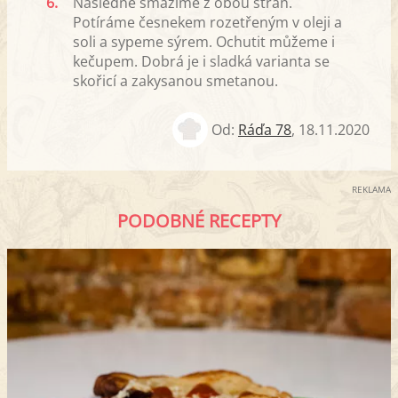
6.
Následně smažíme z obou stran.
Potíráme česnekem rozetřeným v oleji a
soli a sypeme sýrem. Ochutit můžeme i
kečupem. Dobrá je i sladká varianta se
skořicí a zakysanou smetanou.
Od:
Ráďa 78
,
18.11.2020
REKLAMA
PODOBNÉ RECEPTY