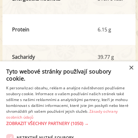
Protein
6.15 g
Sacharidy
39.77 g
z toho cukr
8.82 g
×
Tyto webové stránky používají soubory
cookie.
Tuk
14.61 g
K personalizaci obsahu, reklam a analýze návštěvnosti používáme
z toho nas. mastné kyseliny
4.68 g
soubory cookie. Informace o vašem používání našich stránek také
sdílíme s našimi reklamními a analytickými partnery, kteří je mohou
kombinovat s dalšími informacemi, které jste jim poskytli nebo které
shromáždili při vašem používání jejich služeb.
Zásady ochrany
Detailní rozpis
osobních údajů
ZOBRAZIT VŠECHNY PARTNERY
(1050) →
REKLAMA
NEZBYTNĚ NUTNÉ SOUBORY