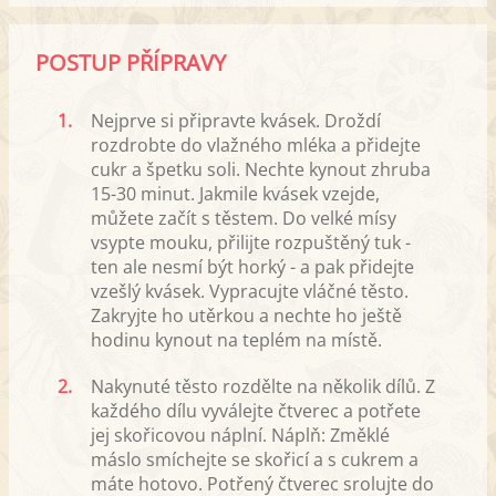
POSTUP PŘÍPRAVY
1.
Nejprve si připravte kvásek. Droždí
rozdrobte do vlažného mléka a přidejte
cukr a špetku soli. Nechte kynout zhruba
15-30 minut. Jakmile kvásek vzejde,
můžete začít s těstem. Do velké mísy
vsypte mouku, přilijte rozpuštěný tuk -
ten ale nesmí být horký - a pak přidejte
vzešlý kvásek. Vypracujte vláčné těsto.
Zakryjte ho utěrkou a nechte ho ještě
hodinu kynout na teplém na místě.
2.
Nakynuté těsto rozdělte na několik dílů. Z
každého dílu vyválejte čtverec a potřete
jej skořicovou náplní. Náplň: Změklé
máslo smíchejte se skořicí a s cukrem a
máte hotovo. Potřený čtverec srolujte do