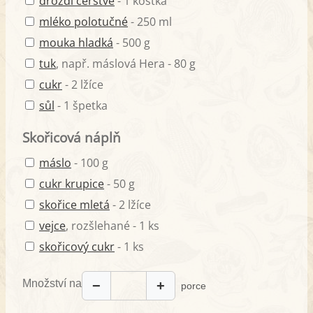
droždí čerstvé
- 1 kostka
mléko polotučné
- 250 ml
mouka hladká
- 500 g
tuk
, např. máslová Hera - 80 g
cukr
- 2 lžíce
sůl
- 1 špetka
Skořicová náplň
máslo
- 100 g
cukr krupice
- 50 g
skořice mletá
- 2 lžíce
vejce
, rozšlehané - 1 ks
skořicový cukr
- 1 ks
Množství na
−
+
porce