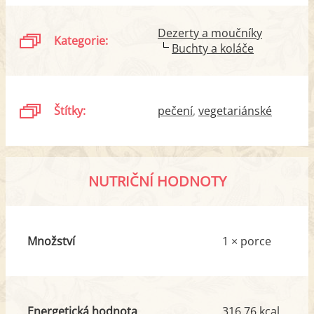
Dezerty a moučníky
Kategorie:
Buchty a koláče
Štítky:
pečení
vegetariánské
NUTRIČNÍ HODNOTY
Množství
1 × porce
Energetická hodnota
316.76 kcal