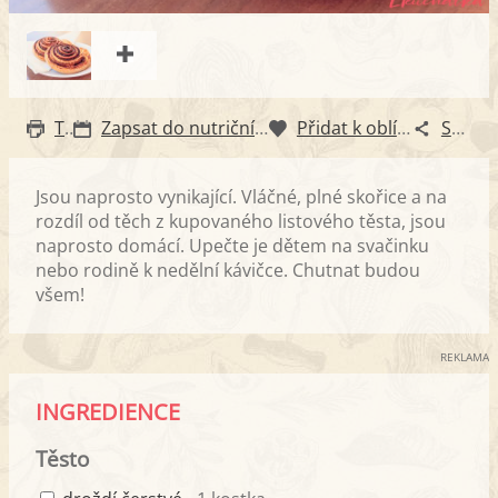
Tisk
Zapsat do nutričního diáře
Přidat k oblíbeným
Sdílet
Jsou naprosto vynikající. Vláčné, plné skořice a na
rozdíl od těch z kupovaného listového těsta, jsou
naprosto domácí. Upečte je dětem na svačinku
nebo rodině k nedělní kávičce. Chutnat budou
všem!
REKLAMA
INGREDIENCE
Těsto