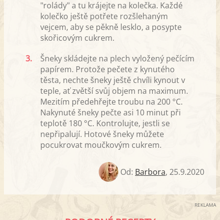
"rolády" a tu krájejte na kolečka. Každé
kolečko ještě potřete rozšlehaným
vejcem, aby se pěkně lesklo, a posypte
skořicovým cukrem.
3.
Šneky skládejte na plech vyložený pečícím
papírem. Protože pečete z kynutého
těsta, nechte šneky ještě chvíli kynout v
teple, ať zvětší svůj objem na maximum.
Mezitím předehřejte troubu na 200 °C.
Nakynuté šneky pečte asi 10 minut při
teplotě 180 °C. Kontrolujte, jestli se
nepřipalují. Hotové šneky můžete
pocukrovat moučkovým cukrem.
Od:
Barbora
,
25.9.2020
REKLAMA