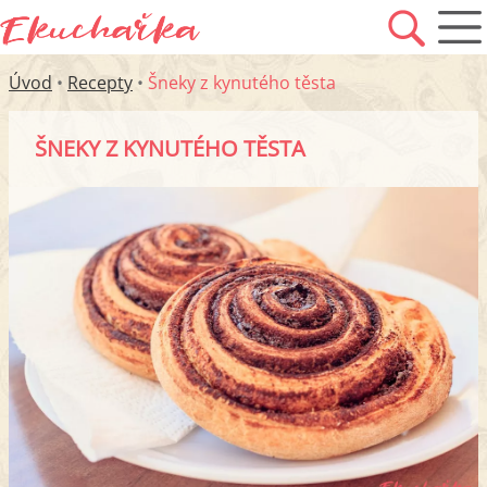
Úvod
•
Recepty
•
Šneky z kynutého těsta
ŠNEKY Z KYNUTÉHO TĚSTA