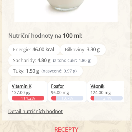
Nutriční hodnoty na
100 ml
:
Energie:
46.00 kcal
Bílkoviny:
3.30 g
Sacharidy:
4.80 g
(z toho cukr: 4.80 g)
Tuky:
1.50 g
(nasycené: 0.97 g)
Vitamín K
Fosfor
Vápník
B
137.00 μg
96.00 mg
124.00 mg
0
114.2%
13.7%
12.4%
Detail nutričních hodnot
RECEPTY