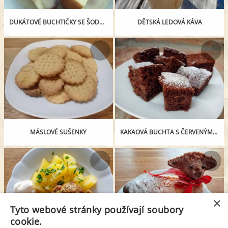
DUKÁTOVÉ BUCHTIČKY SE ŠODÓ A JAHODAMI
DĚTSKÁ LEDOVÁ KÁVA
MÁSLOVÉ SUŠENKY
KAKAOVÁ BUCHTA S ČERVENÝM RYBÍZEM
×
Tyto webové stránky používají soubory
cookie.