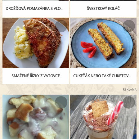
DROŽĎOVÁ POMAZÁNKA S VLOČKAMI
ŠVESTKOVÝ KOLÁČ
SMAŽENÉ ŘÍZKY Z VATOVCE
CUKEŤÁK NEBO TAKÉ CUKETOVÝ NÁKYP
REKLAMA