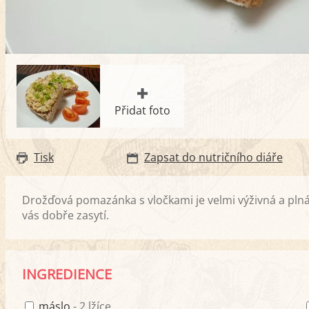
Přidat foto
Tisk
Zapsat do nutričního diáře
Drožďová pomazánka s vločkami je velmi výživná a plná
vás dobře zasytí.
INGREDIENCE
máslo
- 2 lžíce