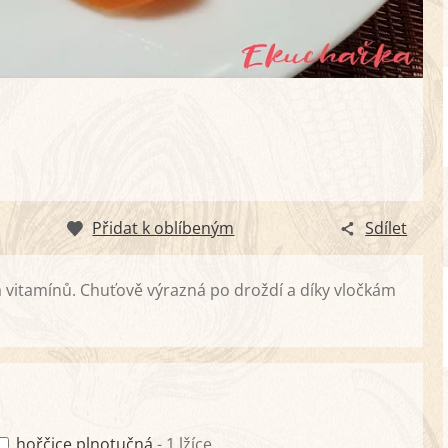
Přidat k oblíbeným
Sdílet
 vitamínů. Chuťově výrazná po droždí a díky vločkám
hořčice plnotučná
- 1 lžíce