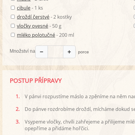
cibule
- 1 ks
droždí čerstvé
- 2 kostky
vločky ovesné
- 50 g
mléko polotučné
- 200 ml
Množství na
−
+
porce
POSTUP PŘÍPRAVY
1.
V pánvi rozpustíme máslo a zpěníme na něm nad
2.
Do pánve rozdrobíme droždí, mícháme dokud se
3.
Vsypeme vločky, chvíli zahřejeme a přilijeme ml
opepříme a přidáme hořčici.