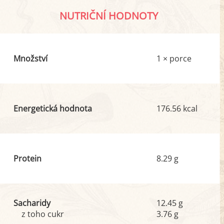
NUTRIČNÍ HODNOTY
Množství
1 × porce
Energetická hodnota
176.56 kcal
Protein
8.29 g
Sacharidy
12.45 g
z toho cukr
3.76 g