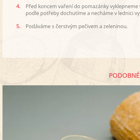
4.
Před koncem vaření do pomazánky vyklepneme v
podle potřeby dochutíme a necháme v lednici vyc
5.
Podáváme s čerstvým pečivem a zeleninou.
PODOBNÉ 