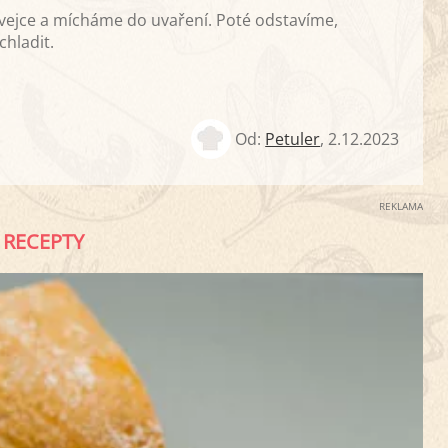
ejce a mícháme do uvaření. Poté odstavíme,
hladit.
Od:
Petuler
,
2.12.2023
REKLAMA
RECEPTY