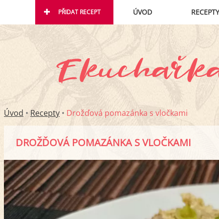
ÚVOD
RECEPT
PŘIDAT RECEPT
Úvod
•
Recepty
•
Drožďová pomazánka s vločkami
DROŽĎOVÁ POMAZÁNKA S VLOČKAMI