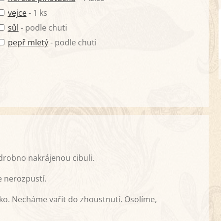
vejce
- 1 ks
sůl
- podle chuti
pepř mletý
- podle chuti
robno nakrájenou cibuli.
 nerozpustí.
éko. Necháme vařit do zhoustnutí. Osolíme,