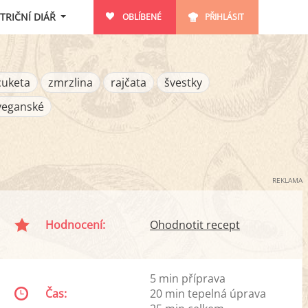
TRIČNÍ DIÁŘ
OBLÍBENÉ
PŘIHLÁSIT
cuketa
zmrzlina
rajčata
švestky
veganské
REKLAMA
Hodnocení:
Ohodnotit recept
5 min příprava
Čas:
20 min tepelná úprava