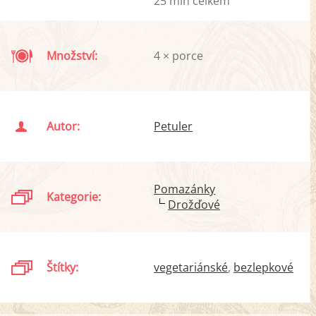
25 min celkem
Množství:
4 × porce
Autor:
Petuler
Pomazánky
Kategorie:
Drožďové
Štítky:
vegetariánské
bezlepkové