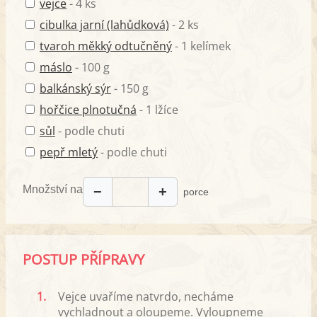
vejce
- 4 ks
cibulka jarní (lahůdková)
- 2 ks
tvaroh měkký odtučněný
- 1 kelímek
máslo
- 100 g
balkánský sýr
- 150 g
hořčice plnotučná
- 1 lžíce
sůl
- podle chuti
pepř mletý
- podle chuti
Množství na
−
+
porce
POSTUP PŘÍPRAVY
1.
Vejce uvaříme natvrdo, necháme
vychladnout a oloupeme. Vyloupneme