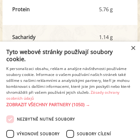
Protein
5.76 g
Sacharidy
1.14 g
z toho cukr
0.88 g
×
Tyto webové stránky používají soubory
cookie.
Tuk
8.75 g
K personalizaci obsahu, reklam a analýze návštěvnosti používáme
z toho nas. mastné kyseliny
5.17 g
soubory cookie. Informace o vašem používání našich stránek také
sdílíme s našimi reklamními a analytickými partnery, kteří je mohou
kombinovat s dalšími informacemi, které jste jim poskytli nebo které
shromáždili při vašem používání jejich služeb.
Zásady ochrany
Detailní rozpis
osobních údajů
ZOBRAZIT VŠECHNY PARTNERY
(1050) →
REKLAMA
NEZBYTNĚ NUTNÉ SOUBORY
PODMÍNKY UŽITÍ
ZÁSADY OCHRANY OSOBNÍCH ÚDAJŮ
KONTAKT
VÝKONOVÉ SOUBORY
SOUBORY CÍLENÍ
NASTAVENÍ COOKIES