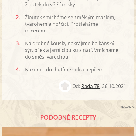
žloutek do větší misky.
2.
Žloutek smícháme se změklým máslem,
tvarohem a hořčicí. Prošleháme
mixérem.
3.
Na drobné kousky nakrájíme balkánský
sýr, bílek a jarní cibulku s natí. Vmícháme
do směsi vařechou.
4.
Nakonec dochutíme solí a pepřem.
Od:
Ráďa 78
,
26.10.2021
REKLAMA
PODOBNÉ RECEPTY