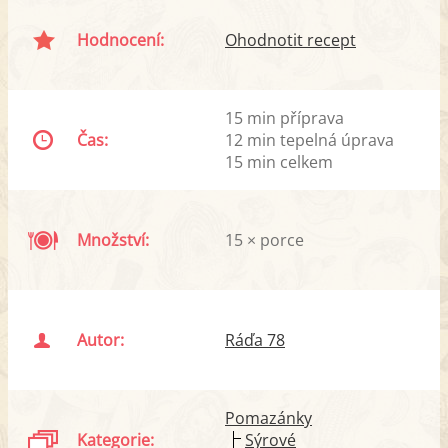
Hodnocení:
Ohodnotit recept
15 min příprava
Čas:
12 min tepelná úprava
15 min celkem
Množství:
15 × porce
Autor:
Ráďa 78
Pomazánky
Kategorie:
Sýrové