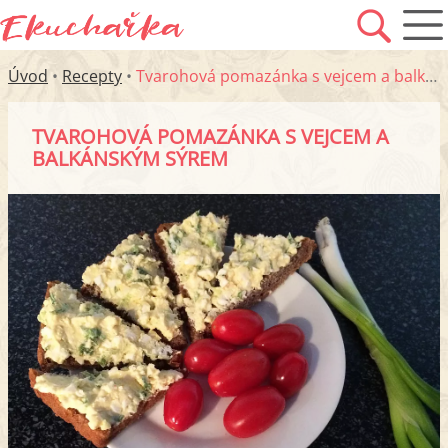
Úvod
•
Recepty
•
Tvarohová pomazánka s vejcem a balkánským sýrem
TVAROHOVÁ POMAZÁNKA S VEJCEM A
BALKÁNSKÝM SÝREM