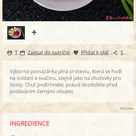
Tisk
Zapsat do nutričního diáře
Přidat k oblíbeným
Sdílet
Výborná pomazánka plná proteinu, která se hodí
na snídani a svačinu, stejně jako na chuťovky pro
hosty. Chuť podtrhnete, pokud dozdobíte před
podáváním černými olivami.
REKLAMA
INGREDIENCE