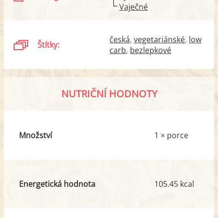
Vaječné
česká
vegetariánské
low
Štítky:
carb
bezlepkové
NUTRIČNÍ HODNOTY
Množství
1 × porce
Energetická hodnota
105.45 kcal