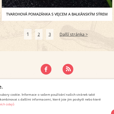
TVAROHOVÁ POMAZÁNKA S VEJCEM A BALKÁNSKÝM SÝREM
1
2
3
Další stránka >
ZÁSADY OCHRANY OSOBNÍCH ÚDAJŮ
KONTAKT
e.
oubory cookie. Informace o vašem používání našich stránek také
kombinovat s dalšími informacemi, které jste jim poskytli nebo které
ích údajů