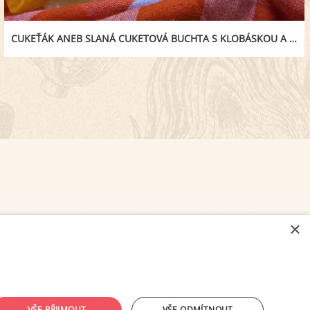
CUKEŤÁK ANEB SLANÁ CUKETOVÁ BUCHTA S KLOBÁSKOU A SÝREM
×
NASTAVENÍ COOKIES
VŠE PŘIJMOUT
VŠE ODMÍTNOUT