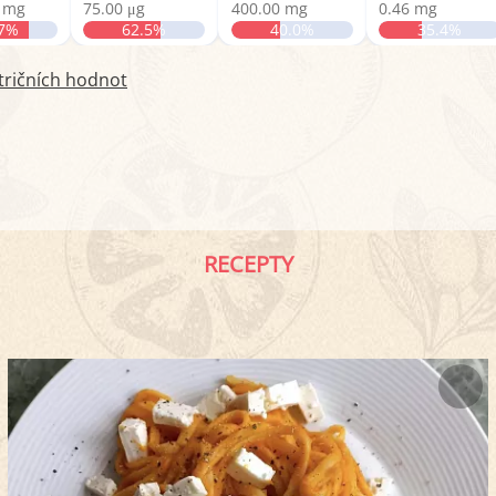
0 mg
75.00 μg
400.00 mg
0.46 mg
.7%
62.5%
40.0%
35.4%
tričních hodnot
RECEPTY