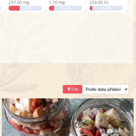
237.00 mg
1.70 mg
254.00 IU
0.
33.9%
15.5%
8.5%
Filtr