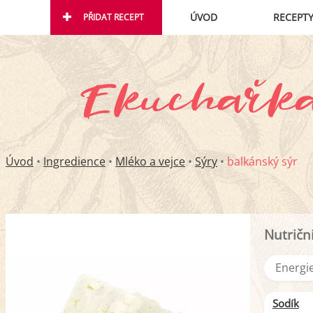
ÚVOD
RECEPT
PŘIDAT RECEPT
Úvod
•
Ingredience
•
Mléko a vejce
•
Sýry
•
balkánský sýr
Nutričn
Energie
Sodík