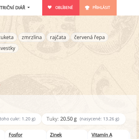
TRIČNÍ DIÁŘ
OBLÍBENÉ
PŘIHLÁSIT
cuketa
zmrzlina
rajčata
červená řepa
švestky
Tuky:
20.50 g
 toho cukr: 1.20 g)
(nasycené: 13.26 g)
Fosfor
Zinek
Vitamín A
M