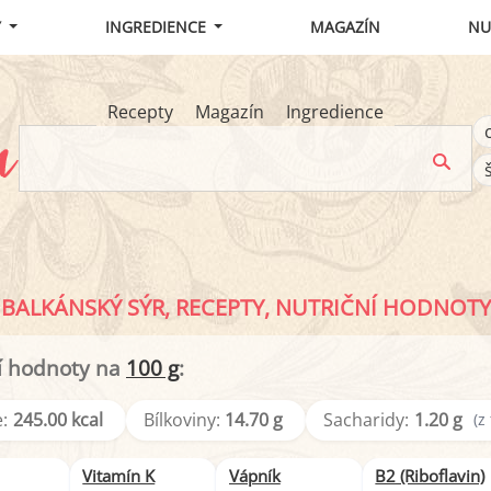
Y
INGREDIENCE
MAGAZÍN
NU
Recepty
Magazín
Ingredience
BALKÁNSKÝ SÝR, RECEPTY, NUTRIČNÍ HODNOTY
í hodnoty na
100 g
:
:
245.00 kcal
Bílkoviny:
14.70 g
Sacharidy:
1.20 g
(z
Vitamín K
Vápník
B2 (Riboflavin)