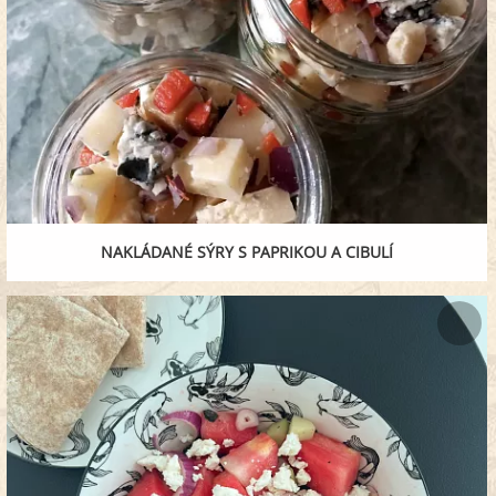
NAKLÁDANÉ SÝRY S PAPRIKOU A CIBULÍ