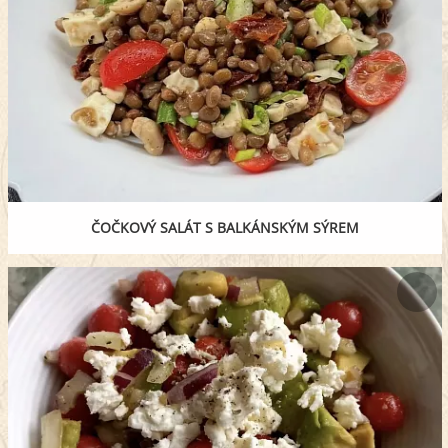
ČOČKOVÝ SALÁT S BALKÁNSKÝM SÝREM