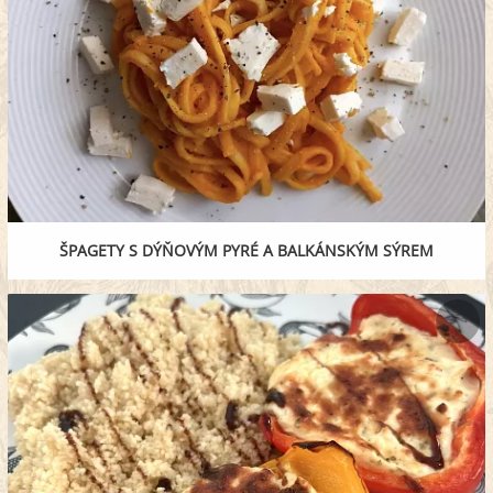
ŠPAGETY S DÝŇOVÝM PYRÉ A BALKÁNSKÝM SÝREM