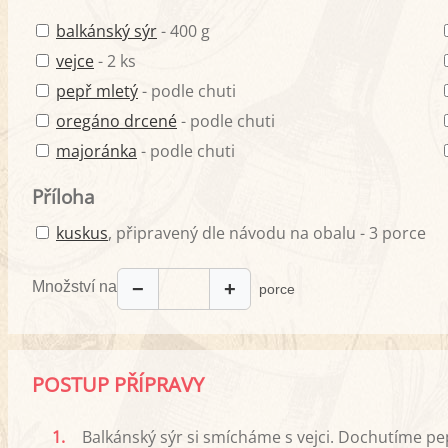
balkánský sýr
- 400 g
vejce
- 2 ks
pepř mletý
- podle chuti
oregáno drcené
- podle chuti
majoránka
- podle chuti
Příloha
kuskus
, připravený dle návodu na obalu - 3 porce
Množství na
−
+
porce
POSTUP PŘÍPRAVY
1.
Balkánský sýr si smícháme s vejci. Dochutíme 