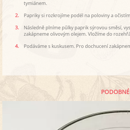
tymiánem.
2.
Papriky si rozkrojíme podél na poloviny a očistí
3.
Následně plníme půlky paprik sýrovou směsí, vy
zakápneme olivovým olejem. Vložíme do rozehřá
4.
Podáváme s kuskusem. Pro dochucení zakápneme
PODOBNÉ 