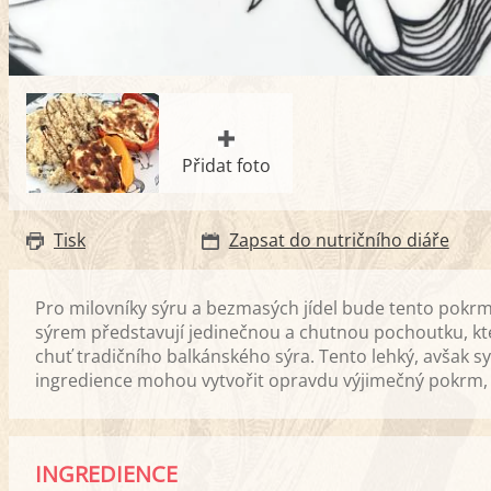
Přidat foto
Tisk
Zapsat do nutričního diáře
Pro milovníky sýru a bezmasých jídel bude tento pokr
sýrem představují jedinečnou a chutnou pochoutku, kte
chuť tradičního balkánského sýra. Tento lehký, avšak s
ingredience mohou vytvořit opravdu výjimečný pokrm, k
INGREDIENCE