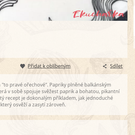
Přidat k oblíbeným
Sdílet
m "to pravé ořechové". Papriky plněné balkánským
rá v sobě spojuje svěžest paprik a bohatou, pikantní
ytý recept je dokonalým příkladem, jak jednoduché
terý osvěží a zasytí zároveň.