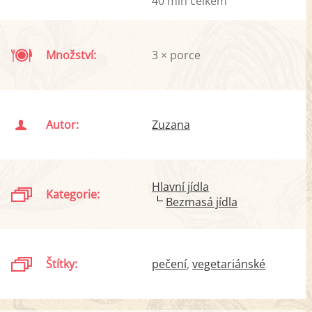
40 min celkem
Množství:
3 × porce
Autor:
Zuzana
Hlavní jídla
Kategorie:
Bezmasá jídla
Štítky:
pečení
vegetariánské