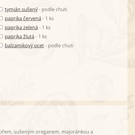
tymián sušený
- podle chuti
paprika červená
- 1 ks
paprika zelená
- 1 ks
paprika žlutá
- 1 ks
balzamikový ocet
- podle chuti
pepřem, sušeným oreganem, majoránkou a