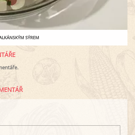
BALKÁNSKÝM SÝREM
TÁŘE
mentáře.
MENTÁŘ