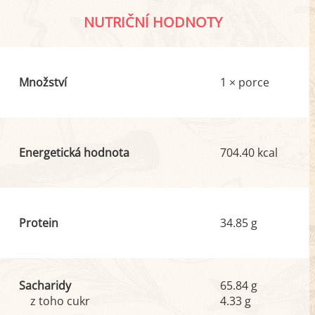
NUTRIČNÍ HODNOTY
Množství
1 × porce
Energetická hodnota
704.40 kcal
Protein
34.85 g
Sacharidy
65.84 g
z toho cukr
4.33 g