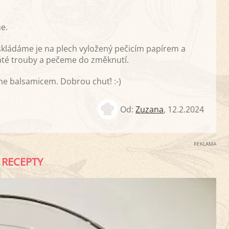
me.
skládáme je na plech vyložený pečicím papírem a
té trouby a pečeme do změknutí.
 balsamicem. Dobrou chuť! :-)
Od:
Zuzana
,
12.2.2024
REKLAMA
RECEPTY