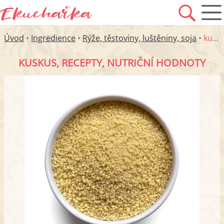
Úvod
•
Ingredience
•
Rýže, těstoviny, luštěniny, soja
•
kuskus
KUSKUS, RECEPTY, NUTRIČNÍ HODNOTY