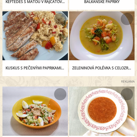
KEFTEDES S MÁTOU V RAJČATOVÉ OMÁČCE SE SKOŘICÍ A MÁSLOVÝM KUSKUSEM
BALKÁNSKÉ PAPRIKY
KUSKUS S PEČENÝMI PAPRIKAMI A KUŘECÍ PRSO
ZELENINOVÁ POLÉVKA S CELOZRNNÝM KUSKUSEM
REKLAMA