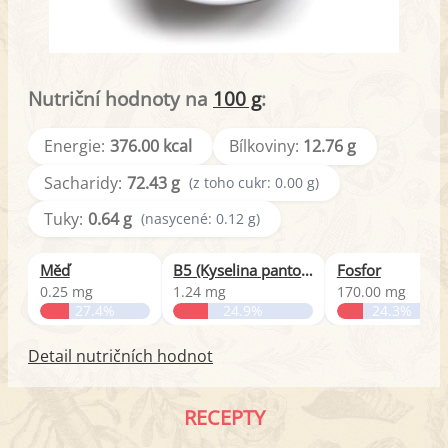
Nutriční hodnoty na
100 g
:
Energie:
376.00 kcal
Bílkoviny:
12.76 g
Sacharidy:
72.43 g
(z toho cukr: 0.00 g)
Tuky:
0.64 g
(nasycené: 0.12 g)
Měď
B5 (Kyselina pantothenová)
Fosfor
0.25 mg
1.24 mg
170.00 mg
27.4%
24.9%
24.3%
Detail nutričních hodnot
RECEPTY