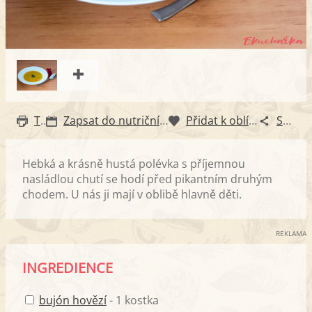
Tisk
Zapsat do nutričního diáře
Přidat k oblíbeným
Sdílet
Hebká a krásně hustá polévka s příjemnou
nasládlou chutí se hodí před pikantním druhým
chodem. U nás ji mají v oblibě hlavně děti.
REKLAMA
INGREDIENCE
bujón hovězí
- 1 kostka