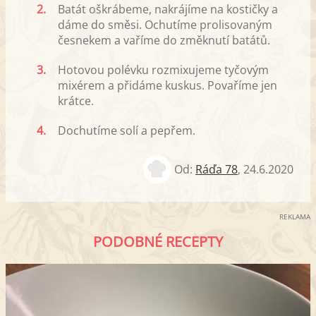
2.
Batát oškrábeme, nakrájíme na kostičky a
dáme do směsi. Ochutíme prolisovaným
česnekem a vaříme do změknutí batátů.
3.
Hotovou polévku rozmixujeme tyčovým
mixérem a přidáme kuskus. Povaříme jen
krátce.
4.
Dochutíme solí a pepřem.
Od:
Ráďa 78
,
24.6.2020
REKLAMA
PODOBNÉ RECEPTY