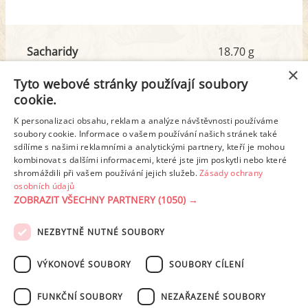
Sacharidy
18.70 g
z toho cukr
1.54 g
×
Tyto webové stránky používají soubory
cookie.
Tuk
6.64 g
K personalizaci obsahu, reklam a analýze návštěvnosti používáme
z toho nas. mastné kyseliny
2.57 g
soubory cookie. Informace o vašem používání našich stránek také
sdílíme s našimi reklamními a analytickými partnery, kteří je mohou
kombinovat s dalšími informacemi, které jste jim poskytli nebo které
shromáždili při vašem používání jejich služeb.
Zásady ochrany
Detailní rozpis
osobních údajů
ZOBRAZIT VŠECHNY PARTNERY
(1050) →
REKLAMA
NEZBYTNĚ NUTNÉ SOUBORY
PODMÍNKY UŽITÍ
ZÁSADY OCHRANY OSOBNÍCH ÚDAJŮ
KONTAKT
VÝKONOVÉ SOUBORY
SOUBORY CÍLENÍ
NASTAVENÍ COOKIES
FUNKČNÍ SOUBORY
NEZAŘAZENÉ SOUBORY