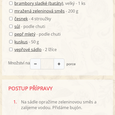
brambory sladké (batáty)
, velký - 1 ks
mražená zeleninová směs
- 200 g
česnek
- 4 stroužky
sůl
- podle chuti
pepř mletý
- podle chuti
kuskus
- 50 g
vepřové sádlo
- 2 lžíce
Množství na
−
+
porce
POSTUP PŘÍPRAVY
1.
Na sádle opražíme zeleninovou směs a
zalijeme vodou. Přidáme bujón.