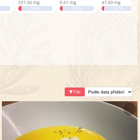
337.00 mg
0.61 mg
47.00 mg
9.9%
7.6%
6.7%
Filtr