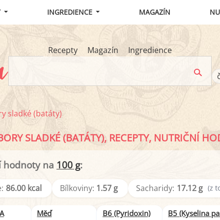
Y
INGREDIENCE
MAGAZÍN
NU
Recepty
Magazín
Ingredience
 sladké (batáty)
ORY SLADKÉ (BATÁTY), RECEPTY, NUTRIČNÍ H
í hodnoty na
100 g
:
:
86.00 kcal
Bílkoviny:
1.57 g
Sacharidy:
17.12 g
(z t
 A
Měď
B6 (Pyridoxin)