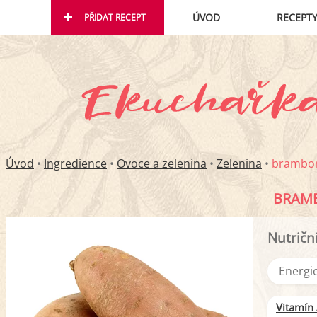
ÚVOD
RECEPT
PŘIDAT RECEPT
Úvod
•
Ingredience
•
Ovoce a zelenina
•
Zelenina
•
brambory
BRAMB
Nutričn
Energie
Vitamín