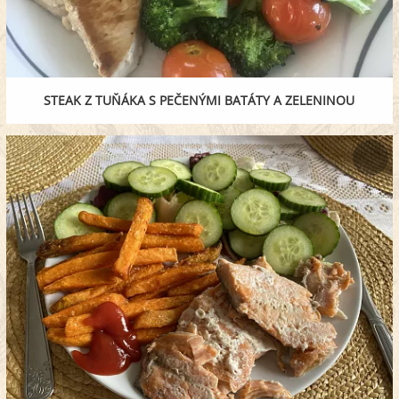
STEAK Z TUŇÁKA S PEČENÝMI BATÁTY A ZELENINOU