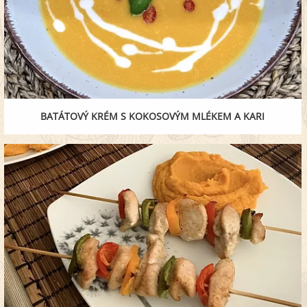
BATÁTOVÝ KRÉM S KOKOSOVÝM MLÉKEM A KARI