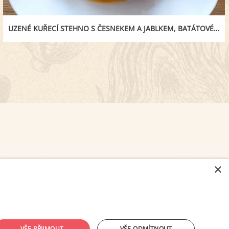
UZENÉ KUŘECÍ STEHNO S ČESNEKEM A JABLKEM, BATÁTOVÉ PYRÉ
×
NASTAVENÍ COOKIES
VŠE PŘIJMOUT
VŠE ODMÍTNOUT