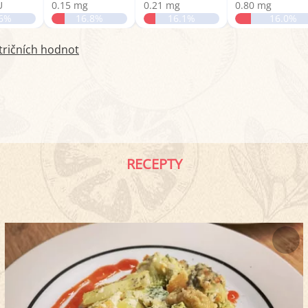
U
0.15 mg
0.21 mg
0.80 mg
.6%
16.8%
16.1%
16.0%
tričních hodnot
RECEPTY