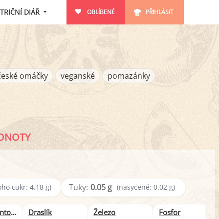
TRIČNÍ DIÁŘ
OBLÍBENÉ
PŘIHLÁSIT
české omáčky
veganské
pomazánky
ODNOTY
Tuky:
0.05 g
oho cukr: 4.18 g)
(nasycené: 0.02 g)
B5 (Kyselina pantothenová)
Draslík
Železo
Fosfor