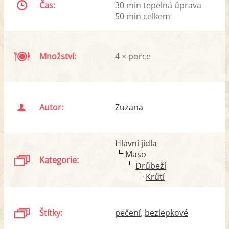
Čas:
30 min tepelná úprava
50 min celkem
Množství:
4 × porce
Autor:
Zuzana
Hlavní jídla
Maso
Kategorie:
Drůbeží
Krůtí
Štítky:
pečení
bezlepkové