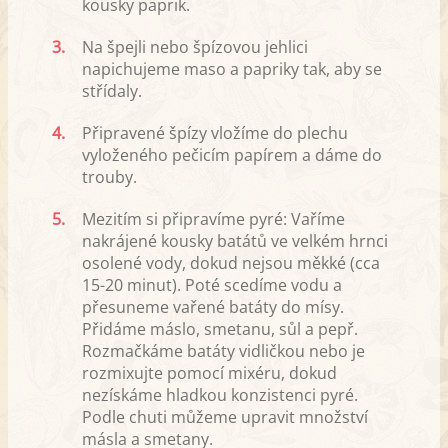
kousky paprik.
3.
Na špejli nebo špízovou jehlici
napichujeme maso a papriky tak, aby se
střídaly.
4.
Připravené špízy vložíme do plechu
vyloženého pečicím papírem a dáme do
trouby.
5.
Mezitím si připravíme pyré: Vaříme
nakrájené kousky batátů ve velkém hrnci
osolené vody, dokud nejsou měkké (cca
15-20 minut). Poté scedíme vodu a
přesuneme vařené batáty do mísy.
Přidáme máslo, smetanu, sůl a pepř.
Rozmačkáme batáty vidličkou nebo je
rozmixujte pomocí mixéru, dokud
nezískáme hladkou konzistenci pyré.
Podle chuti můžeme upravit množství
másla a smetany.