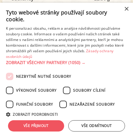
z toho cukr
6.66 g
×
Tyto webové stránky používají soubory
cookie.
Tuk
12.41 g
K personalizaci obsahu, reklam a analýze návštěvnosti používáme
z toho nas. mastné kyseliny
6.95 g
soubory cookie. Informace o vašem používání našich stránek také
sdílíme s našimi reklamními a analytickými partnery, kteří je mohou
kombinovat s dalšími informacemi, které jste jim poskytli nebo které
shromáždili při vašem používání jejich služeb.
Zásady ochrany
Detailní rozpis
osobních údajů
ZOBRAZIT VŠECHNY PARTNERY
(1050) →
REKLAMA
NEZBYTNĚ NUTNÉ SOUBORY
PODMÍNKY UŽITÍ
ZÁSADY OCHRANY OSOBNÍCH ÚDAJŮ
KONTAKT
VÝKONOVÉ SOUBORY
SOUBORY CÍLENÍ
NASTAVENÍ COOKIES
FUNKČNÍ SOUBORY
NEZAŘAZENÉ SOUBORY
© 2003-2026 ekucharka.cz
, ISSN 2694-6866, jakékoli veřejné šíření obsahu
ZOBRAZIT PODROBNOSTI
tohoto serveru je bez písemného souhlasu provozovatele zakázáno.
Design: Eva Roverová
VŠE PŘIJMOUT
VŠE ODMÍTNOUT