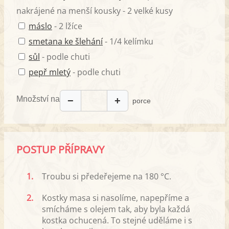
nakrájené na menší kousky - 2 velké kusy
máslo
- 2 lžíce
smetana ke šlehání
- 1/4 kelímku
sůl
- podle chuti
pepř mletý
- podle chuti
Množství na
−
+
porce
POSTUP PŘÍPRAVY
1.
Troubu si předeřejeme na 180 °C.
2.
Kostky masa si nasolíme, napepříme a
smícháme s olejem tak, aby byla každá
kostka ochucená. To stejné uděláme i s