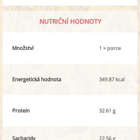
NUTRIČNÍ HODNOTY
Množství
1 × porce
Energetická hodnota
349.87 kcal
Protein
32.61 g
Sacharidy
22.56 g