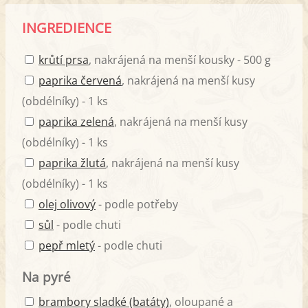
INGREDIENCE
krůtí prsa
, nakrájená na menší kousky - 500 g
paprika červená
, nakrájená na menší kusy
(obdélníky) - 1 ks
paprika zelená
, nakrájená na menší kusy
(obdélníky) - 1 ks
paprika žlutá
, nakrájená na menší kusy
(obdélníky) - 1 ks
olej olivový
- podle potřeby
sůl
- podle chuti
pepř mletý
- podle chuti
Na pyré
brambory sladké (batáty)
, oloupané a