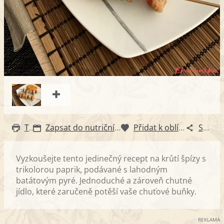
Tisk
Zapsat do nutričního diáře
Přidat k oblíbeným
Sdílet
Vyzkoušejte tento jedinečný recept na krůtí špízy s
trikolorou paprik, podávané s lahodným
batátovým pyré. Jednoduché a zároveň chutné
jídlo, které zaručeně potěší vaše chuťové buňky.
REKLAMA