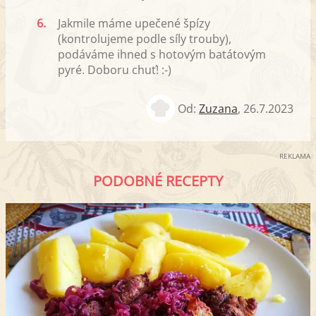
6.
Jakmile máme upečené špízy
(kontrolujeme podle síly trouby),
podáváme ihned s hotovým batátovým
pyré. Doboru chuť! :-)
Od:
Zuzana
,
26.7.2023
REKLAMA
PODOBNÉ RECEPTY