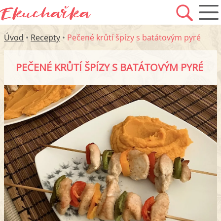
Úvod
•
Recepty
•
Pečené krůtí špízy s batátovým pyré
PEČENÉ KRŮTÍ ŠPÍZY S BATÁTOVÝM PYRÉ