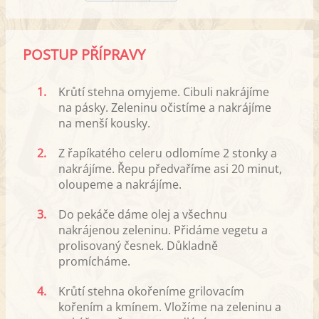
POSTUP PŘÍPRAVY
1.
Krůtí stehna omyjeme. Cibuli nakrájíme
na pásky. Zeleninu očistíme a nakrájíme
na menší kousky.
2.
Z řapíkatého celeru odlomíme 2 stonky a
nakrájíme. Řepu předvaříme asi 20 minut,
oloupeme a nakrájíme.
3.
Do pekáče dáme olej a všechnu
nakrájenou zeleninu. Přidáme vegetu a
prolisovaný česnek. Důkladně
promícháme.
4.
Krůtí stehna okořeníme grilovacím
kořením a kmínem. Vložíme na zeleninu a