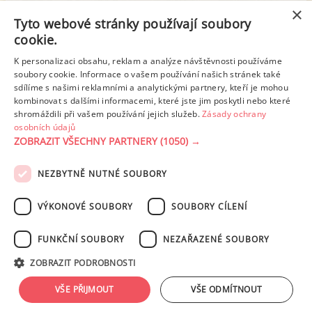
z toho cukr
12.78 g
×
Tyto webové stránky používají soubory
cookie.
Tuk
25.93 g
K personalizaci obsahu, reklam a analýze návštěvnosti používáme
z toho nas. mastné kyseliny
4.36 g
soubory cookie. Informace o vašem používání našich stránek také
sdílíme s našimi reklamními a analytickými partnery, kteří je mohou
kombinovat s dalšími informacemi, které jste jim poskytli nebo které
shromáždili při vašem používání jejich služeb.
Zásady ochrany
Detailní rozpis
osobních údajů
ZOBRAZIT VŠECHNY PARTNERY
(1050) →
REKLAMA
NEZBYTNĚ NUTNÉ SOUBORY
PODMÍNKY UŽITÍ
ZÁSADY OCHRANY OSOBNÍCH ÚDAJŮ
KONTAKT
VÝKONOVÉ SOUBORY
SOUBORY CÍLENÍ
NASTAVENÍ COOKIES
FUNKČNÍ SOUBORY
NEZAŘAZENÉ SOUBORY
© 2003-2026 ekucharka.cz
, ISSN 2694-6866, jakékoli veřejné šíření obsahu
ZOBRAZIT PODROBNOSTI
tohoto serveru je bez písemného souhlasu provozovatele zakázáno.
Design: Eva Roverová
VŠE PŘIJMOUT
VŠE ODMÍTNOUT