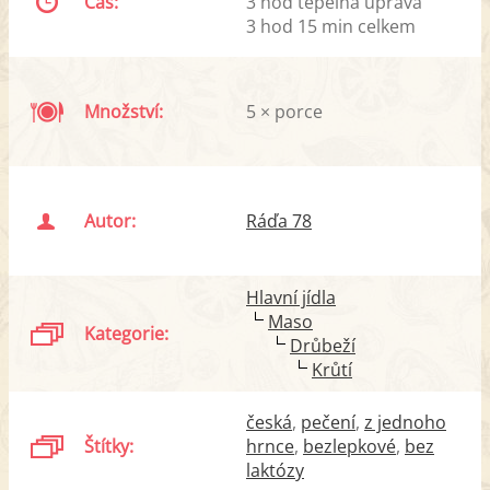
Čas:
3 hod tepelná úprava
3 hod 15 min celkem
Množství:
5 × porce
Autor:
Ráďa 78
Hlavní jídla
Maso
Kategorie:
Drůbeží
Krůtí
česká
pečení
z jednoho
Štítky:
hrnce
bezlepkové
bez
laktózy