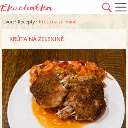
Úvod
•
Recepty
•
Krůta na zelenině
KRŮTA NA ZELENINĚ