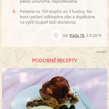
pekáč uzavřeme, nepodléváme.
5.
Pečeme na 150 stupňů asi 3 hodiny. Na
konci pečení odklopíme víko a dopékáme
na vyšší stupeň kůži dozlatova.
Od:
Ráďa 78
,
3.9.2019
REKLAMA
PODOBNÉ RECEPTY