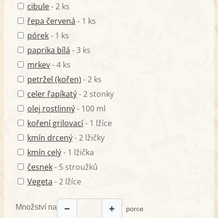
cibule
- 2 ks
řepa červená
- 1 ks
pórek
- 1 ks
paprika bílá
- 3 ks
mrkev
- 4 ks
petržel (kořen)
- 2 ks
celer řapíkatý
- 2 stonky
olej rostlinný
- 100 ml
koření grilovací
- 1 lžíce
kmín drcený
- 2 lžičky
kmín celý
- 1 lžička
česnek
- 5 stroužků
Vegeta
- 2 lžíce
Množství na
−
+
porce