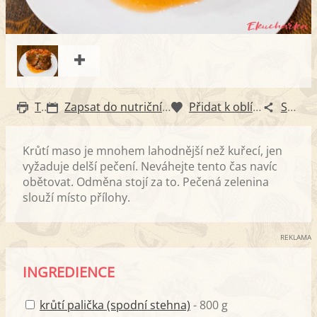
Tisk
Zapsat do nutričního diáře
Přidat k oblíbeným
Sdílet
Krůtí maso je mnohem lahodnější než kuřecí, jen
vyžaduje delší pečení. Neváhejte tento čas navíc
obětovat. Odměna stojí za to. Pečená zelenina
slouží místo přílohy.
REKLAMA
INGREDIENCE
krůtí palička (spodní stehna)
- 800 g