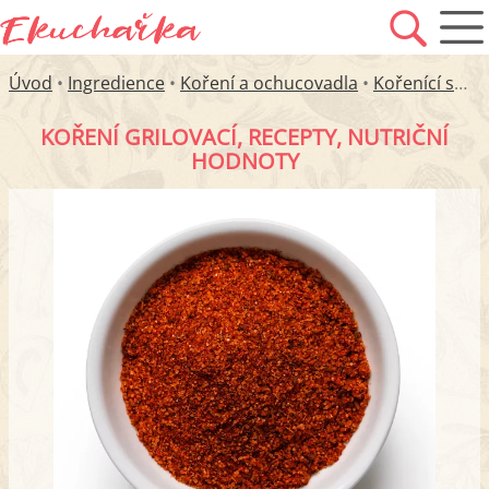
Úvod
•
Ingredience
•
Koření a ochucovadla
•
Kořenící směsi
KOŘENÍ GRILOVACÍ, RECEPTY, NUTRIČNÍ
HODNOTY