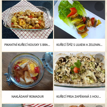
PIKANTNÍ KUŘECÍ KOUSKY S BRAMBOREM Z JEDNOHO PEKÁČE
KUŘECÍ ŠPÍZ S LILKEM A ZELENINOU
NAKLÁDANÝ ROMADUR
KUŘECÍ PRSA ZAPÉKANÁ S HOUBAMI A ZELENINOU