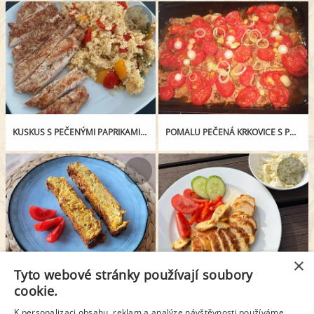
KUSKUS S PEČENÝMI PAPRIKAMI A KUŘECÍ PRSO
POMALU PEČENÁ KRKOVICE S PÓRKEM A RAJČATY
×
Tyto webové stránky používají soubory
CUKEŤÁK NEBO TAKÉ CUKETOVÝ NÁKYP
PEČENÉ KUŘECÍ PRSO NA MÁSLE
cookie.
K personalizaci obsahu, reklam a analýze návštěvnosti používáme