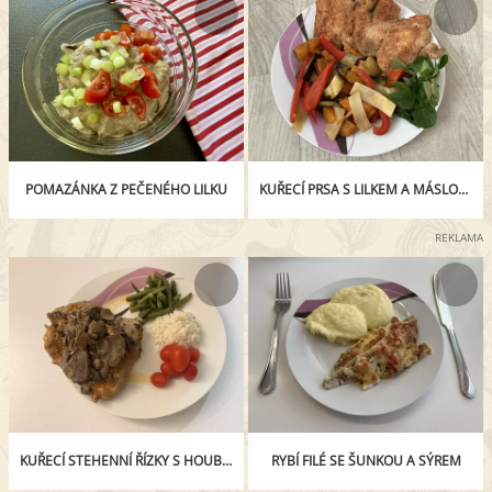
POMAZÁNKA Z PEČENÉHO LILKU
KUŘECÍ PRSA S LILKEM A MÁSLOVOU DÝNÍ
REKLAMA
KUŘECÍ STEHENNÍ ŘÍZKY S HOUBAMI A SMETANOU
RYBÍ FILÉ SE ŠUNKOU A SÝREM