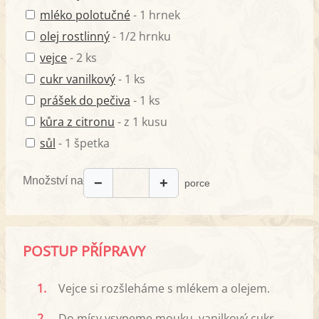
mléko polotučné
- 1 hrnek
olej rostlinný
- 1/2 hrnku
vejce
- 2 ks
cukr vanilkový
- 1 ks
prášek do pečiva
- 1 ks
kůra z citronu
- z 1 kusu
sůl
- 1 špetka
Množství na
−
+
porce
POSTUP PŘÍPRAVY
1.
Vejce si rozšleháme s mlékem a olejem.
2.
Do mísy vsypeme mouku, vanilkový cukr,