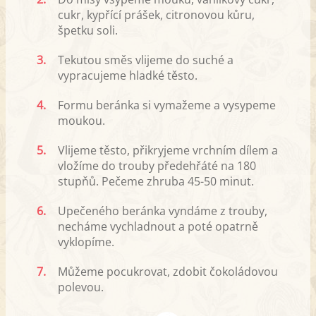
cukr, kypřící prášek, citronovou kůru,
špetku soli.
3.
Tekutou směs vlijeme do suché a
vypracujeme hladké těsto.
4.
Formu beránka si vymažeme a vysypeme
moukou.
5.
Vlijeme těsto, přikryjeme vrchním dílem a
vložíme do trouby předehřáté na 180
stupňů. Pečeme zhruba 45-50 minut.
6.
Upečeného beránka vyndáme z trouby,
necháme vychladnout a poté opatrně
vyklopíme.
7.
Můžeme pocukrovat, zdobit čokoládovou
polevou.