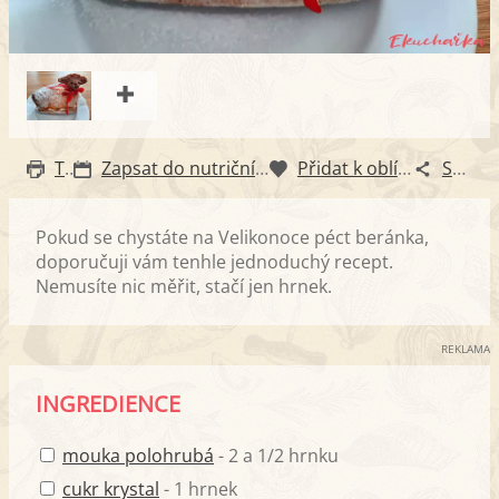
Tisk
Zapsat do nutričního diáře
Přidat k oblíbeným
Sdílet
Pokud se chystáte na Velikonoce péct beránka,
doporučuji vám tenhle jednoduchý recept.
Nemusíte nic měřit, stačí jen hrnek.
REKLAMA
INGREDIENCE
mouka polohrubá
- 2 a 1/2 hrnku
cukr krystal
- 1 hrnek