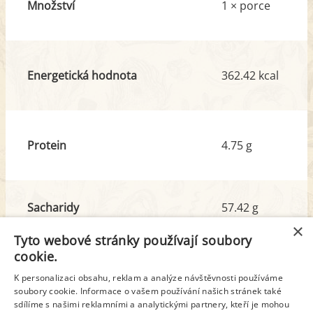
Množství
1 × porce
Energetická hodnota
362.42 kcal
Protein
4.75 g
Sacharidy
57.42 g
z toho cukr
31.28 g
×
Tyto webové stránky používají soubory
cookie.
Tuk
12.43 g
K personalizaci obsahu, reklam a analýze návštěvnosti používáme
z toho nas. mastné kyseliny
2.05 g
soubory cookie. Informace o vašem používání našich stránek také
sdílíme s našimi reklamními a analytickými partnery, kteří je mohou